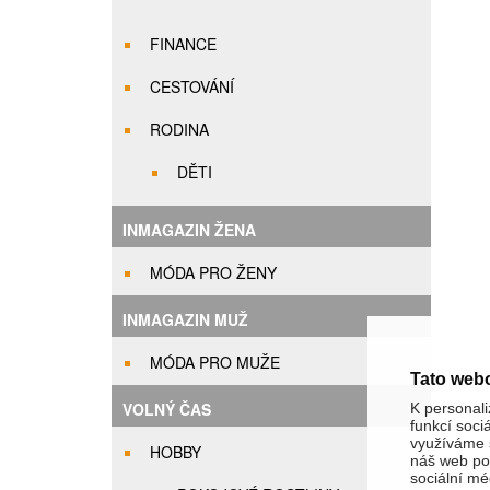
FINANCE
CESTOVÁNÍ
RODINA
DĚTI
INMAGAZIN ŽENA
MÓDA PRO ŽENY
INMAGAZIN MUŽ
MÓDA PRO MUŽE
Tato web
VOLNÝ ČAS
K personali
funkcí soci
využíváme s
HOBBY
náš web pou
sociální méd