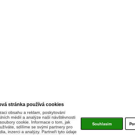
ová stránka používá cookies
zaci obsahu a reklam, poskytování
álních médií a analýze naší návštěvnosti
oubory cookie. Informace o tom, jak
Souhlasím
Po
žíváte, sdílíme se svými partnery pro
ia, inzerci a analýzy. Partneři tyto údaje