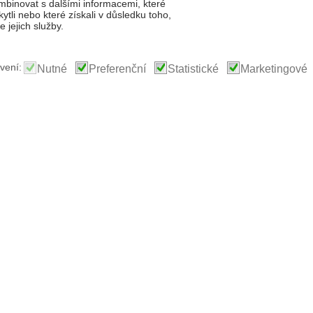
binovat s dalšími informacemi, které
kytli nebo které získali v důsledku toho,
 jejich služby.
vení:
Nutné
Preferenční
Statistické
Marketingové