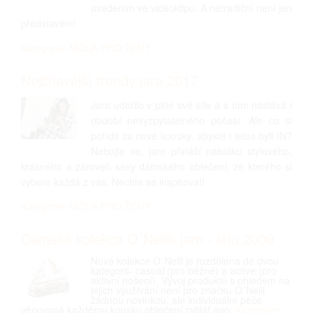
uvedením ve videoklipu. A netradiční není jen
představení!
Kategorie: MÓDA PRO ŽENY
Nejžhavější trendy jara 2017
Jaro udeřilo v plné své síle a s ním nastává i
období nevyzpytatelného počasí. Ale co si
pořídit za nové kousky, abyste i letos byli IN?
Nebojte se, jaro přináší nabídku stylového,
krásného a zároveň sexy dámského oblečení, ze kterého si
vybere každá z vás. Nechte se inspirovat!
Kategorie: MÓDA PRO ŽENY
Dámská kolekce O´Neillk jaro - léto 2009
Nová kolekce O´Neill je rozdělena do dvou
kategorií- casual (pro běžné) a active (pro
aktivní nošení). Vývoj produktů s ohledem na
jejich využívání není pro značku O´Neill
žádnou novinkou, ale individuální péče
věnovaná každému kousku oblečení zvlášť ano.
Kategorie: