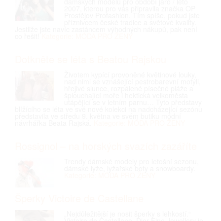
dámských modelů pro období jaro / léto
2007, kterou pro vás připravila značka OP
Prostějov Profashion. Tím spíše, pokud jste
příznivcem české tradice a světové kvality.
Jestliže jste navíc zastáncem výhodných nákupů, pak není
co řešit!
Kategorie: MÓDA PRO ŽENY
Dotkněte se léta s Beatou Rajskou
Životem kypící provoněné květinové louky,
nad nimi se vznášející pestrobarevní motýli,
hřejivé slunce, rozpálené písečné pláže a
šplouchající moře i hektická velkoměsta
utápějící se v letním parnu… Tyto představy
blížícího se léta ve své nové kolekci na nadcházející sezónu
představila ve středu 9. května ve svém butiku módní
návrhářka Beata Rajská.
Kategorie: MÓDA PRO ŽENY
Rossignol – na horských svazích zazáříte
Trendy dámské modely pro letošní sezonu,
dámské lyže, lyžařské boty a snowboardy.
Kategorie: MÓDA PRO ŽENY
Šperky Victoire de Castellane
„Nejdůležitější je nosit šperky s lehkostí.“
Victoire de Castellane. Dior Fine Jewellery je