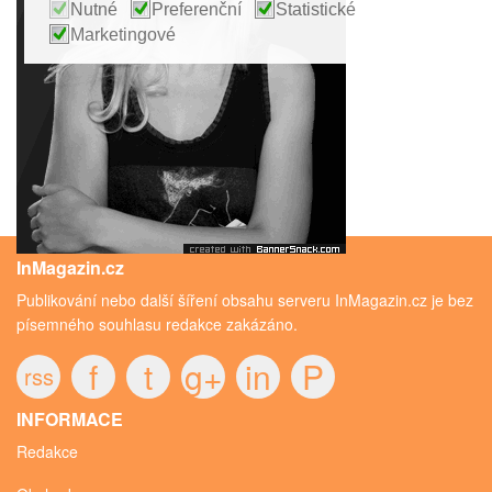
Nutné
Preferenční
Statistické
Marketingové
InMagazin.cz
Publikování nebo další šíření obsahu serveru InMagazin.cz je bez
písemného souhlasu redakce zakázáno.
f
t
g+
in
P
rss
INFORMACE
Redakce