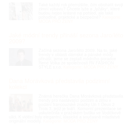
Také každý rok přemýšlíte, čím obohatit svoji
zimní výbavu? Chcete lyže a „lyžáky“, které
budou nejen krásné na pohled, ale také
pohodlné, praktické a bezpečné?
Kategorie:
MÓDA PRO ŽENY
Jaké módní trendy přináší sezona Jaro/léto
2009?
Začíná sezona Jaro/léto 2009. Na to, jaké
trendy v oblasti dámské a pánské módy
přináší, jsme se zeptali módního poradce
René Volka ze společnosti RV FASHION
STYLE s.r.o.
Kategorie: MÓDA PRO ŽENY
Dana Morávková představila podzimní
kolekci
Známá herečka Dana Morávková představila
trendy pro nastávající podzim a zimu v
podání francouzské značky Un 1 Deux 2
Trois 3, jejíž je tváří. Komorní prezentace se
uskutečnila v pražském butiku ve Vodičkově
ulici. K vidění byly elegantní, klasické a současně mladistvě
originální modely.
Kategorie: MÓDA PRO ŽENY