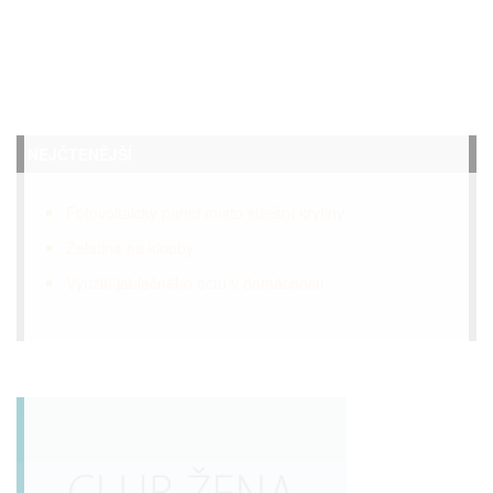
NEJČTENĚJŠÍ
Fotovoltaický panel místo střešní krytiny
Želatina na klouby
Využití jablečného octu v domácnosti