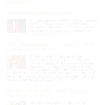
MÓDA PRO ŽENY
Beata Rajská – Cover Girl 2007
Pod názvem Cover Girl 2007 představí Beata
Rajská na autorské módní přehlídce 6.
listopadu v Top Hotelu Praha novou kolekci
své značky pro následující modelový rok.
Kategorie: MÓDA PRO ŽENY
Beata Rajská oblékne do svatebního Miss
ČR Michaelu Salačovou
Půvabnou Míšu Salačovou můžete
pravidelně vidět na molu při přehlídkách
návrhářky Beaty Rajské. A je to právě ona,
kdo celou přehlídku pravidelně zakončuje
svatebním modelem. Není tedy divu, že šaty,
ve kterých se bude Miss ČR roku 2000 za pár dní vdávat, jí
Beata ušila na míru. „Míšu znám už od jejích patnácti, a tak
to byla, dá se říci, jasná volba.“
Kategorie: MÓDA PRO ŽENY
Kolekce jaro/léto 2007 od OP Prostějov
Profashion pro ženy
Nechte se inspirovat nabídkou trendy