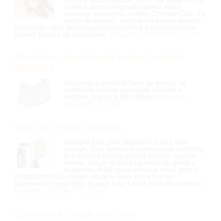
kolekce pozoruhodných šperků, která
korunuje exkluzivitu značky Christian Dior. Za
nezaměnitelným, originálním stylem klenotů
od počátku stojí extravagantní návrhářka s aristokratickým
kořeny Victoire de Castellane.
Kategorie: MÓDA PRO ŽENY
Montblanc představuje kolekci kabelek
Starisma
Elegance a smyslné tvary se snoubí ve
výjimečné kolekci kožených kabelek a
doplňků Starisma Montblanc.
Kategorie:
MÓDA PRO ŽENY
Kolo jako módní doplněk
Městská kola jsou elegantní, o tom není
pochyb. Díky svému nízkému rámu umožňují
jednoduchý nástup a jízda na nich vypadá
skvěle, i když vyrazíte na cestu do práce v
kostýmku. Když navíc výrobce myslí kromě
bezpečnosti i na design, vznikne kolo, které kromě
dopravního prostředku supluje také funkci módního doplňku.
Kategorie: MÓDA PRO ŽENY
Dynastar a Lange pro ženy