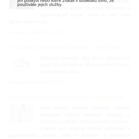
značka, původem z francouzské Marseille.
jim poskytli nebo které získali v důsledku toho, že
používáte jejich služby.
JOTT se specializuje na tenké, ultralehké a
nepromokavé bundy, které se dají nosit
během celého roku.
Kategorie: MÓDA PRO ŽENY
Z uzávěru dominanta šperku - Jörg Heinz
Německý klenotník Jörg Heinz dokázal své
malé zlatnictví během 50 let proměnit v ikonu
šperkařského světa.
Kategorie: MÓDA PRO ŽENY
Nová kolekce Imago poprvé i s parfémem
Nová kolekce nadějné návrhářky Josefiny
Bakošové IMAGO tentokrát přichází s
novinkou v podobě stejnojmenného parfému.
Kolekce pro chladné měsíce pokračuje v
geometrických tvarech, práci s asymetrií a barevným