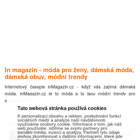
In magazín - móda pro ženy, dámská móda,
dámská obuv, módní trendy
Internetový časopis inMagazin.cz - když vás zajímá dámská
móda. inMagazin.cz je to móda a to jsou módní trendy pro
sezónu 2010.
Tato webová stránka používá cookies
Francouzská módní značka JOTT vstoupila
K personalizaci obsahu a reklam, poskytování funkcí
sociálních médií a analýze naší návštěvnosti
na český trh
využíváme soubory cookie. Informace o tom, jak náš
web používáte, sdílíme se svými partnery pro
sociální média, inzerci a analýzy. Partneři tyto údaje
Do České republiky vstoupila nová fashion
mohou zkombinovat s dalšími informacemi, které jste