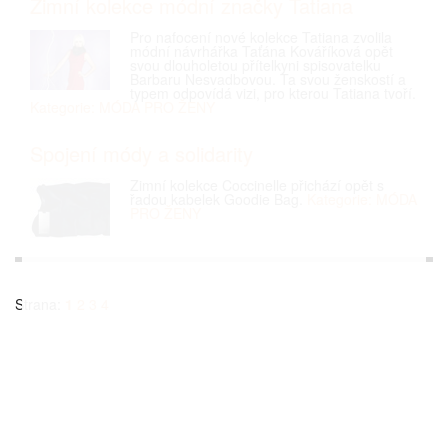
Zimní kolekce módní značky Tatiana
Pro nafocení nové kolekce Tatiana zvolila
módní návrhářka Taťána Kováříková opět
svou dlouholetou přítelkyni spisovatelku
Barbaru Nesvadbovou. Ta svou ženskostí a
typem odpovídá vizi, pro kterou Tatiana tvoří.
Kategorie: MÓDA PRO ŽENY
Spojení módy a solidarity
Zimní kolekce Coccinelle přichází opět s
řadou kabelek Goodie Bag.
Kategorie: MÓDA
PRO ŽENY
Strana:
1
2
3
4