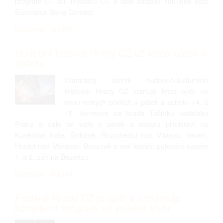
program ČT art, iVysílání ČT, a také oficiální YouTube účet
Eurovision Song Contest.
Kategorie: HUDBA
Hudební festival Hrady CZ už tento pátek a
sobotu
Osmnáctý ročník hudebně-kulturního
festivalu Hrady CZ startuje letos opět na
dvou velkých pódiích v pátek a sobotu 14. a
15. července na hradě Točníku nedaleko
Prahy a dále se vždy v pátek a sobotu představí na
Kunětické hoře, Švihově, Rožmberku nad Vltavou, Veveří,
Hradci nad Moravicí, Bouzově a své letošní putování uzavře
1. a 2. září na Bezdězu.
Kategorie: HUDBA
Festival Hrady CZ je zpět a oznamuje
kompletní program ve velkém stylu