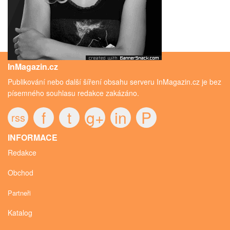
InMagazin.cz
Publikování nebo další šíření obsahu serveru InMagazin.cz je bez
písemného souhlasu redakce zakázáno.
f
t
g+
in
P
rss
INFORMACE
Redakce
Obchod
Partneři
Katalog