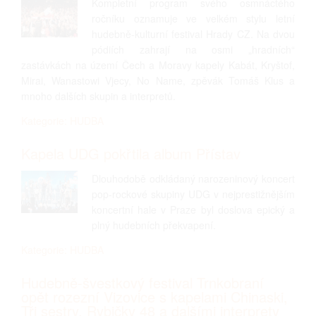
Kompletní program svého osmnáctého
ročníku oznamuje ve velkém stylu letní
hudebně-kulturní festival Hrady CZ. Na dvou
pódiích zahrají na osmi „hradních“
zastávkách na území Čech a Moravy kapely Kabát, Kryštof,
Mirai, Wanastowi Vjecy, No Name, zpěvák Tomáš Klus a
mnoho dalších skupin a interpretů.
Kategorie: HUDBA
Kapela UDG pokřtila album Přístav
Dlouhodobě odkládaný narozeninový koncert
pop-rockové skupiny UDG v nejprestižnějším
koncertní hale v Praze byl doslova epický a
plný hudebních překvapení.
Kategorie: HUDBA
Hudebně-švestkový festival Trnkobraní
opět rozezní Vizovice s kapelami Chinaski,
Tři sestry, Rybičky 48 a dalšími interprety