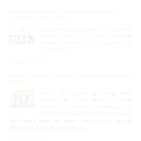
Kapela Nebe feat. Katarína Knechtová
vydávají novou desku
Je to skoro rok, co kapela Nebe vydala hit
jménem Stella ve spolupráci s Přemkem
Forejtem. Píseň trhala rekordy v přehrávání
na YouTube.
Kategorie: HUDBA
Nový, smutný a šokující videoklip od kapely
UDG
Kluci z UDG o sobě opět dávají vědět.
Tentokrát jde o nový videoklip s názvem
Plachty. Hlavním tématem videoklipu je vztah
mezi ženou a mužem a touha po velké lásce.
Neopětovaná láska však přináší tragický konec. Autorem
videoklipu je Jakub „Mahdies“ Mahdal.
Kategorie: HUDBA