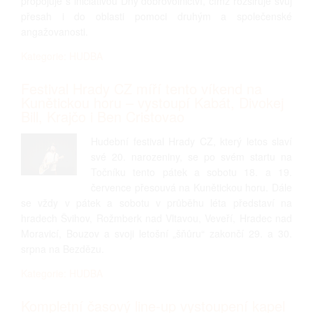
propojuje s iniciativou Dny dobrovolnictví, čímž rozšiřuje svůj
přesah i do oblasti pomoci druhým a společenské
angažovanosti.
Kategorie: HUDBA
Festival Hrady CZ míří tento víkend na
Kunětickou horu – vystoupí Kabát, Divokej
Bill, Krajčo i Ben Cristovao
Hudební festival Hrady CZ, který letos slaví
své 20. narozeniny, se po svém startu na
Točníku tento pátek a sobotu 18. a 19.
července přesouvá na Kunětickou horu. Dále
se vždy v pátek a sobotu v průběhu léta představí na
hradech Švihov, Rožmberk nad Vltavou, Veveří, Hradec nad
Moravicí, Bouzov a svoji letošní „šňůru“ zakončí 29. a 30.
srpna na Bezdězu.
Kategorie: HUDBA
Kompletní časový line-up vystoupení kapel