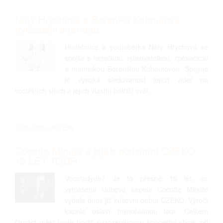
Naty Hrychová a Berenika Kohoutová
hvězdami internetu
Hudebnice a youtuberka Naty Hrychová se
spojila s herečkou, spisovatelkou, zpěvačkou
a maminkou Berenikou Kohoutovou. Spojuje
je vysoká sledovanost jejich videí na
sociálních sítích a jejich vlastní holčičí svět.
Kategorie: HUDBA
Cocotte Minute a jejich podzimní CZEKO
15 LET TOUR
Vocotadyde? Je to přesně 15 let, co
vyhlášená klubová kapela Cocotte Minute
vydala dnes již kultovní debut CZEKO. Výročí
kapela oslaví mimořádnou tour. Celkem
čtrnáct měst bude hostit narozeninovou koncertní show, při