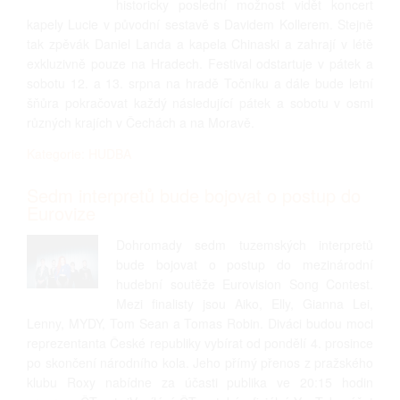
historicky poslední možnost vidět koncert
kapely Lucie v původní sestavě s Davidem Kollerem. Stejně
tak zpěvák Daniel Landa a kapela Chinaski a zahrají v létě
exkluzivně pouze na Hradech. Festival odstartuje v pátek a
sobotu 12. a 13. srpna na hradě Točníku a dále bude letní
šňůra pokračovat každý následující pátek a sobotu v osmi
různých krajích v Čechách a na Moravě.
Kategorie: HUDBA
Sedm interpretů bude bojovat o postup do
Eurovize
Dohromady sedm tuzemských interpretů
bude bojovat o postup do mezinárodní
hudební soutěže Eurovision Song Contest.
Mezi finalisty jsou Aiko, Elly, Gianna Lei,
Lenny, MYDY, Tom Sean a Tomas Robin. Diváci budou moci
reprezentanta České republiky vybírat od pondělí 4. prosince
po skončení národního kola. Jeho přímý přenos z pražského
klubu Roxy nabídne za účasti publika ve 20:15 hodin