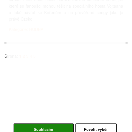
které se fanoušci mohou těšit na speciálního hosta Vojtaana
a také návrat ke Kořenům a na prověřené songy jako je
právě Czeko.
Kategorie: HUDBA
Strana:
1
2
3
4
5
Souhlasím
Povolit výběr