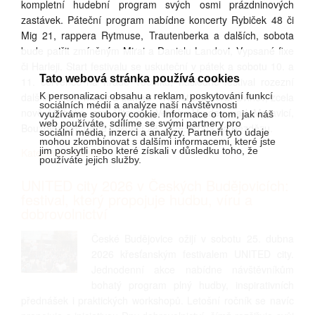
kompletní hudební program svých osmi prázdninových
zastávek. Páteční program nabídne koncerty Rybiček 48 či
Mig 21, rappera Rytmuse, Trautenberka a dalších, sobota
bude patřit zmíněným Mirai a Danielu Landovi, Vypsané fixe
či Harleji. Start festivalu se uskuteční v pátek a sobotu 10. a
Tato webová stránka používá cookies
11. července na hradě Točníku, následně festival rozezní
K personalizaci obsahu a reklam, poskytování funkcí
dalších sedm hradů a zámků – Kunětická hora, Švihov, zcela
sociálních médií a analýze naší návštěvnosti
nově Hluboká nad Vltavou, Veveří, Hradec nad Moravicí,
využíváme soubory cookie. Informace o tom, jak náš
web používáte, sdílíme se svými partnery pro
Bouzov a své turné zakončí 28. a 29. srpna na Bezdězu.
sociální média, inzerci a analýzy. Partneři tyto údaje
mohou zkombinovat s dalšími informacemi, které jste
jim poskytli nebo které získali v důsledku toho, že
Kategorie: HUDBA
používáte jejich služby.
UNITED city 2026 v Českých Budějovicích:
festival, který propojuje hudbu, víru a
dobrovolnictví
České Budějovice ožijí v sobotu 25. dubna
2026 křesťanským festivalem UNITED city.
Jednodenní akce nabídne návštěvníkům
bohatý program plný hudby, inspirativních
přednášek i praktických workshopů. Letošní ročník se navíc