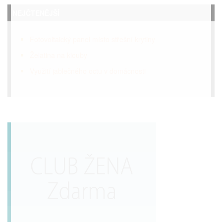
NEJČTENĚJŠÍ
Fotovoltaický panel místo střešní krytiny
Želatina na klouby
Využití jablečného octu v domácnosti