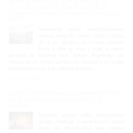
Hudební festival Hrady CZ startuje na
Točníku exkluzivně s Lucií, Danielem
Landou a Chinaski a oznamuje kompletní
line-up
Devatenáctý ročník hudebně-kulturního
festivalu Hrady CZ startuje v pátek a sobotu
12. a 13. července na Točníku nedaleko
Prahy a dále se vždy v pátek a sobotu
představí na Kunětické hoře, Švihově, Rožmberku nad
Vltavou, Veveří, Hradci nad Moravicí, Bouzově a své letošní
putování uzavře 30. a 31. srpna na Bezdězu.
Kategorie: HUDBA
Hrady CZ nabízejí zažít naposledy koncert
Lucie v původní sestavě a odtajňují
program
Kompletní program svého devatenáctého
ročníku oznamuje hudebně-kulturní festival
Hrady CZ. Návštěvníkům letos nabídne