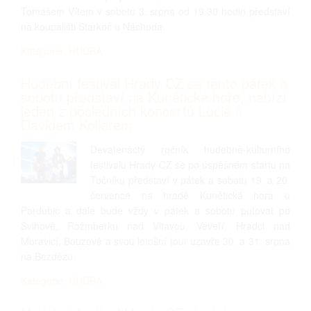
Tomášem Vítem v sobotu 3. srpna od 19.30 hodin představí
na koupališti Starkoč u Náchoda.
Kategorie: HUDBA
Hudební festival Hrady CZ se tento pátek a
sobotu představí na Kunětické hoře, nabízí
jeden z posledních koncertů Lucie s
Davidem Kollerem
Devatenáctý ročník hudebně-kulturního
festivalu Hrady CZ se po úspěšném startu na
Točníku představí v pátek a sobotu 19. a 20.
července na hradě Kunětická hora u
Pardubic a dále bude vždy v pátek a sobotu putovat po
Švihově, Rožmberku nad Vltavou, Veveří, Hradci nad
Moravicí, Bouzově a svou letošní tour uzavře 30. a 31. srpna
na Bezdězu.
Kategorie: HUDBA