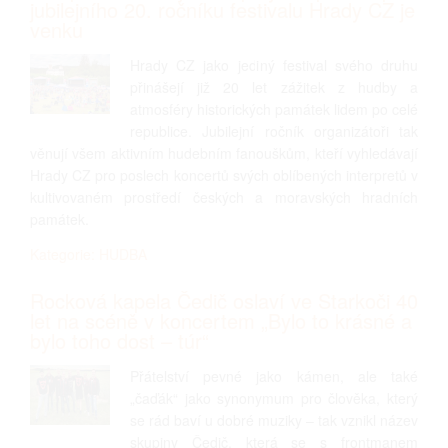
jubilejního 20. ročníku festivalu Hrady CZ je
venku
Hrady CZ jako jediný festival svého druhu
přinášejí již 20 let zážitek z hudby a
atmosféry historických památek lidem po celé
republice. Jubilejní ročník organizátoři tak
věnují všem aktivním hudebním fanouškům, kteří vyhledávají
Hrady CZ pro poslech koncertů svých oblíbených interpretů v
kultivovaném prostředí českých a moravských hradních
památek.
Kategorie: HUDBA
Rocková kapela Čedič oslaví ve Starkoči 40
let na scéně v koncertem „Bylo to krásné a
bylo toho dost – túr“
Přátelství pevné jako kámen, ale také
„čaďák“ jako synonymum pro člověka, který
se rád baví u dobré muziky – tak vznikl název
skupiny Čedič, která se s frontmanem