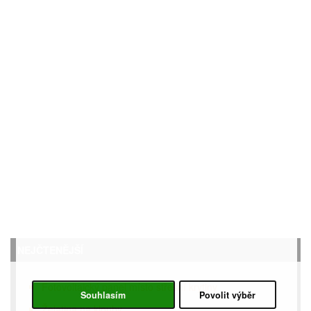
NEJČTENĚJŠÍ
Fotovoltaický panel místo střešní krytiny
Souhlasím
Povolit výběr
Želatina na klouby