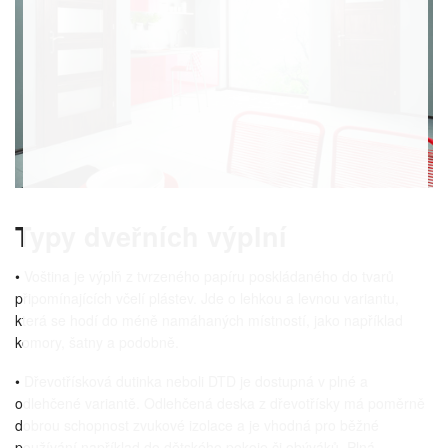
Typy dveřních výplní
• Voština je výplň z tvrzeného papíru poskládaného do tvarů
připomínajících včelí plástev. Jde o lehkou a levnou variantu,
která se hodí do méně namáhaných místností, jako například
komory, šatny a podobně.
• Dřevotřísková dutinka neboli DTD je dostupná v plné a
odlehčené variantě. Odlehčená deska z dřevotřísky má poměrně
dobrou schopnost zvukové izolace a je vhodná pro běžné
používání například do dětského pokoje či obýváků. Plná