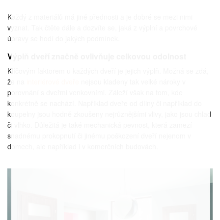
Každý z materiálů má jiné přednosti a je dobré se mezi nimi
vyznat. Tak čtěte dále a dozvíte se, jaká z výplní a povrchové
úpravy se hodí do jakých podmínek.
Výplň dveří značně ovlivňuje celkovou odolnost
Klíčovým faktorem u každých dveří je jejich výplň. Možná se zdá,
že na
interiérové dveře
nejsou kladeny tak velké nároky v
porovnání s dveřmi venkovními. Záleží však na tom, kde
konkrétně se nachází. Například dveře od dílny či například do
koupelny jsou hodně zkoušeny nejrůznějšími vlivy, jako jsou chlad
či vlhko. Důležitá je také mechanická pevnost, která zamezí
snadnému prokopnutí či jinému poškození dveří nejenom v
domech, ale například i v komerčních budovách.