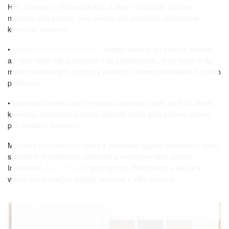
HPL, která je o něco odolnější, a tedy i vhodnější do více
namáhaných prostor, jako mohou být kanceláře či podobné
komerční prostory.
•
Dýhované interiérové dveře
nejsou vhodné do vlhkých prostor,
ale jsou odolnější v porovnání se základní fólií. Jsou vhodné do
méně namáhaných prostor s menším rizikem poškrábání či jiného
poškození.
• Lakované dveře nabízí vysokou odolnost, takže se hodí téměř
kamkoliv. Jsou odolné i proti vlhkosti, takže jsou dobrou volbou
pro oddělení koupelny.
Možnosti povrchových úprav a jednotlivé typové kombinace dveří
si můžete prohlédnout například u modelové řady Erkado.
Interiérové
dveře Erkado
jsou nyní na Plancher.cz v akci a k
vybraným modelům získáte zárubně a kliku zdarma.