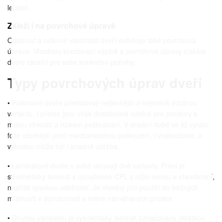
lepidel.
Záleží i na povrchové úpravě
Odolnost a celkové vlastnosti dveří ovlivňuje také povrchová
úprava. Vhodnou kombinací výplně a povrchové úpravy získáte
dveře ideální pro vaše konkrétní potřeby.
Typy povrchových úprav dveří
• Foliované dveře představují nejlevnější a nejméně odolnou
variantu. I přesto jsou však dostatečně odolné pro prostory s
malou vlhkostí a rizikem poškrábání. V dnešní době se již vyrábí
fólie odolnější proti mechanickému poškození, i voděodolné, a
výhodou může být i snadná údržba.
• Laminátové dveře v sobě ukrývají dvě varianty. První je
střednětlaký laminát s označením CPL s nižší cenou a standardní,
nepříliš vysokou odolností. Je vhodný pro použití do běžných
místností v domácnosti a méně namáhaných prostor.
• Druhou variantou je vysokotlaký laminát označovaný zkratkou