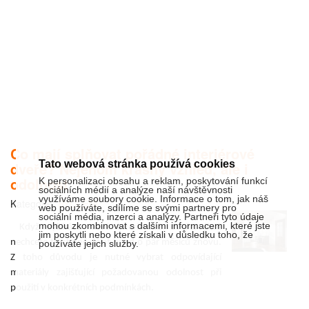
Co mají splňovat pořádné interiérové
Tato webová stránka používá cookies
dveře? Nejenom krásný vzhled, ale i
odolnost
K personalizaci obsahu a reklam, poskytování funkcí
sociálních médií a analýze naší návštěvnosti
využíváme soubory cookie. Informace o tom, jak náš
Kategorie:
BYDLENÍ
web používáte, sdílíme se svými partnery pro
sociální média, inzerci a analýzy. Partneři tyto údaje
mohou zkombinovat s dalšími informacemi, které jste
Když vybíráte nové interiérové dveře, jistě
jim poskytli nebo které získali v důsledku toho, že
nechcete to stejné dělat hned o pár měsíců znovu.
používáte jejich služby.
Z toho důvodu je nutné vybrat odpovídající
materiály zajišťující požadovanou odolnost při
použití v konkrétních podmínkách.