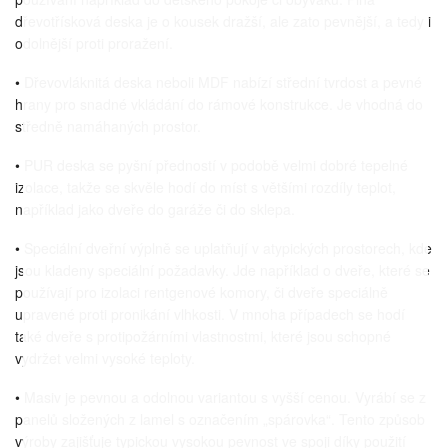
dřevotřísková deska je o kousek dražší, ale zato pevnější, a tedy i
odolnější proti proražení.
• Dřevovláknitá deska neboli MDF nabízí střední tvrdost a pevné
hrany pro snadné vkládání do rámové konstrukce. Je vhodná do
středně namáhaných prostor.
• PUR deska se pyšní předností v podobě velmi dobré tepelné
izolace, takže se skvěle hodí do míst s většími rozdíly teplot,
například jako dveře do garáže či do sklepa.
• Speciální dveřní výplně se uplatňují v atypických prostorech, kde
jsou kladeny speciální požadavky. Jde například o dveře, které se
používají pro izolaci rentgenové komory, či dveře speciálně
upravené proti pronikání vlhkosti. V mnoha případech se hodí
také dveře s protipožárními vlastnostmi, které jsou schopné
vydržet velmi vysoké teploty.
• Masiv je pevnou a odolnou variantou s vyšší cenou. Vyrábí se z
panelů složených z lamel s označením „spárovka“. Tento způsob
výroby zajišťuje typickou vysokou pevnost ve spoji díky použití