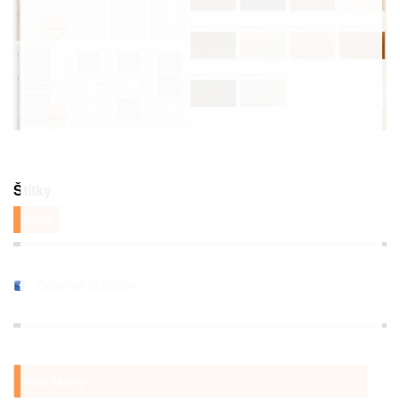
Štítky
dveře
Doporuč přátelům
Vaše názory