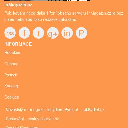
InMagazin.cz
Publikování nebo další šíření obsahu serveru InMagazin.cz je bez
písemného souhlasu redakce zakázáno.
f
t
g+
in
P
rss
INFORMACE
Redakce
Obchod
Partneři
Katalog
Cookies
Nezávislý e - magazín o bydlení
Bydlení - JakBydlet.cz
Cestování - cestovniserver.cz
Obytné
Kontejnery