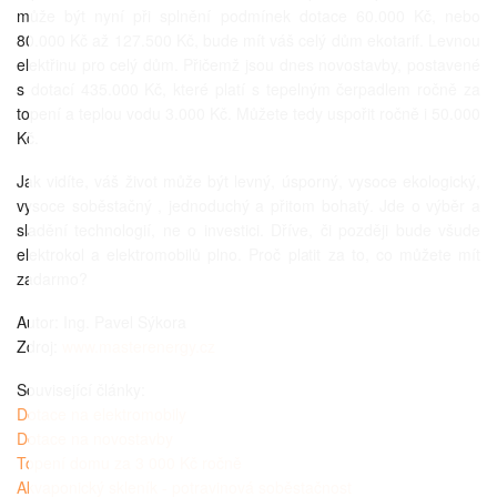
může být nyní při splnění podmínek dotace 60.000 Kč, nebo
80.000 Kč až 127.500 Kč, bude mít váš celý dům ekotarif. Levnou
elektřinu pro celý dům. Přičemž jsou dnes novostavby, postavené
s dotací 435.000 Kč, které platí s tepelným čerpadlem ročně za
topení a teplou vodu 3.000 Kč. Můžete tedy uspořit ročně i 50.000
Kč.
Jak vidíte, váš život může být levný, úsporný, vysoce ekologický,
vysoce soběstačný , jednoduchý a přitom bohatý. Jde o výběr a
sladění technologií, ne o investici. Dříve, či později bude všude
elektrokol a elektromobilů plno. Proč platit za to, co můžete mít
zadarmo?
Autor: Ing. Pavel Sýkora
Zdroj:
www.masterenergy.cz
Související články:
Dotace na elektromobily
Dotace na novostavby
Topení domu za 3 000 Kč ročně
Akvaponický skleník - potravinová soběstačnost