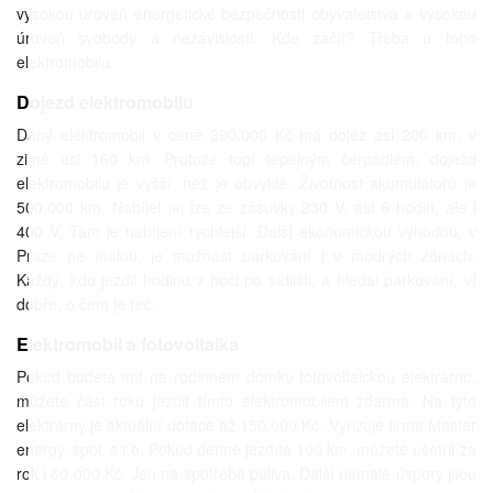
vysokou úroveň energetické bezpečnosti obyvatelstva a vysokou
úroveň svobody a nezávislosti. Kde začít? Třeba u toho
elektromobilu.
Dojezd elektromobilu
Daný elektromobil v ceně 390.000 Kč má dojez asi 200 km, v
zimě asi 160 km. Protože topí tepelným čerpadlem, dojezd
elektromobilu je vyšší, než je obvyklé. Životnost akumulátorů je
500.000 km. Nabíjet jej lze ze zásuvky 230 V, asi 6 hodin, ale i
400 V. Tam je nabíjení rychlejší. Další ekonomickou výhodou, v
Praze ne malou, je možnost parkování i v modrých zónách.
Každý, kdo jezdil hodinu v noci po sídlišti, a hledal parkování, ví
dobře, o čem je řeč.
Elektromobil a fotovoltaika
Pokud budete mít na rodinném domku fotovoltaickou elektrárnu,
můžete část roku jezdit tímto elektromobilem zdarma. Na tyto
elektrárny je aktuální dotace až 150.000 Kč. Vyřizuje firma Master
energy, spol. s r.o. Pokud denně jezdíte 100 km, můžete ušetřit za
rok i 60 000 Kč. Jen na spotřebě paliva. Další nemalé úspory jsou