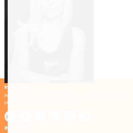
InMagazin.cz
Publikování nebo další šíření obsahu serveru InMagazin.cz je bez
písemného souhlasu redakce zakázáno.
f
t
g+
in
P
rss
INFORMACE