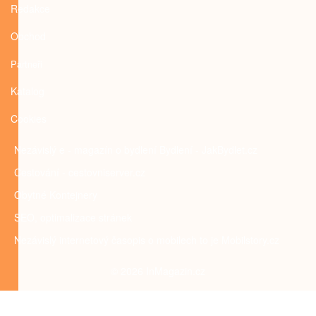
Redakce
Obchod
Partneři
Katalog
Cookies
Nezávislý e - magazín o bydlení
Bydlení - JakBydlet.cz
Cestování - cestovniserver.cz
Obytné
Kontejnery
SEO, optimalizace stránek
Nezávislý internetový časopis o mobilech to je
Mobilstory.cz
© 2026 InMagazin.cz