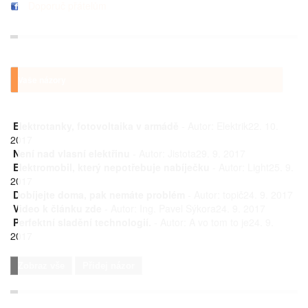
Doporuč přátelům
Vaše názory
Elektrotanky, fotovoltaika v armádě
- Autor:
Elektrik22. 10.
2017
Není nad vlasní elektřinu
- Autor:
Jistota29. 9. 2017
Elektromobil, který nepotřebuje nabíječku
- Autor:
Light25. 9.
2017
Dobíjejte doma, pak nemáte problém
- Autor:
topič24. 9. 2017
Video k článku zde
- Autor:
Ing. Pavel Sýkora24. 9. 2017
Perfektní sladění technologií.
- Autor:
A vo tom to je24. 9.
2017