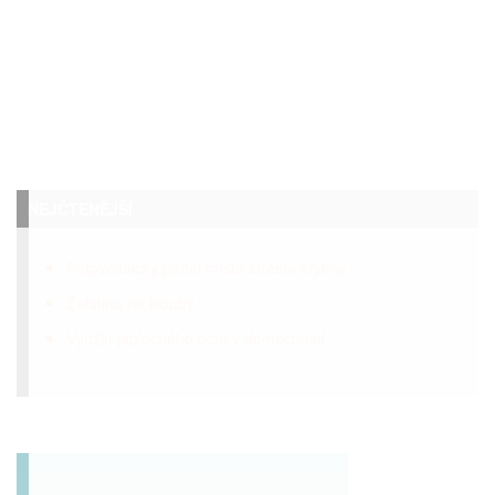
NEJČTENĚJŠÍ
Fotovoltaický panel místo střešní krytiny
Želatina na klouby
Využití jablečného octu v domácnosti