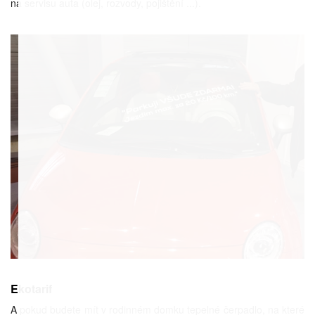
na servisu auta (olej, rozvody, pojištění ...).
Ekotarif
A pokud budete mít v rodinném domku tepelné čerpadlo, na které