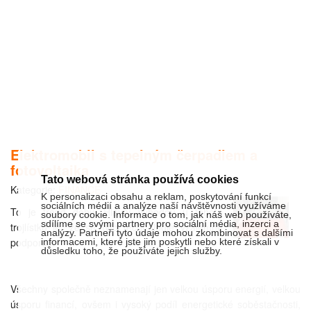
Elektromobil s tepelným čerpadlem a
fotovoltaika
Tato webová stránka používá cookies
Kategorie:
FINANCE
K personalizaci obsahu a reklam, poskytování funkcí
sociálních médií a analýze naší návštěvnosti využíváme
To je trend doby. Hlavní výhodou u tohoto
soubory cookie. Informace o tom, jak náš web používáte,
sdílíme se svými partnery pro sociální média, inzerci a
trojlístku je, že se tyto technologie vzájemně
analýzy. Partneři tyto údaje mohou zkombinovat s dalšími
podporují.
informacemi, které jste jim poskytli nebo které získali v
důsledku toho, že používáte jejich služby.
Všechny společně neznamenají jen velkou úsporu energií, velkou
úsporu financí, ovšem i vysoký podíl energetické soběstačnosti,