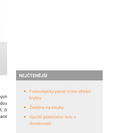
NEJČTENĚJŠÍ
Fotovoltaický panel místo střešní
ných
krytiny
udou
Želatina na klouby
; či
kace
Využití jablečného octu v
domácnosti