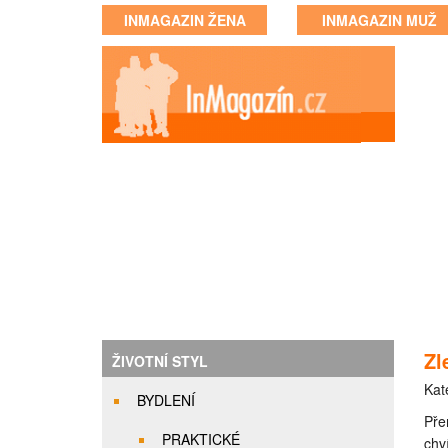
INMAGAZIN ŽENA
INMAGAZIN MUŽ
Zl
ŽIVOTNÍ STYL
Kat
BYDLENÍ
Pře
PRAKTICKÉ
chv