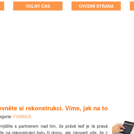
VOLNÝ ČAS
ÚVODNÍ STRANA
evněte si rekonstrukci. Víme, jak na to
egorie:
FINANCE
mýšlíte s partnerem nad tím, že právě teď je ta pravá
íle na rekonstrukci bytu či domu, ale zároveň víte, že z