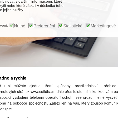
binovat s dalšími informacemi, které
kytli nebo které získali v důsledku toho,
 jejich služby.
vení:
Nutné
Preferenční
Statistické
Marketingové
adno a rychle
čku si můžete sjednat třemi způsoby: prostřednictvím přehled
ernetových stránek www.cofidis.cz; dále přes telefonní linku, kde vám b
ispozici vyškolení telefonní operátoři ochotní vše srozumitelně vysvětlit
bně na pobočce společnosti. Záleží jen na vás, který způsob komuni
ferujete.