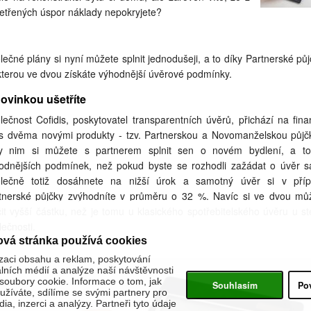
etřených úspor náklady nepokryjete?
lečné plány si nyní můžete splnit jednodušeji, a to díky Partnerské půj
kterou ve dvou získáte výhodnější úvěrové podmínky.
ovinkou ušetříte
lečnost Cofidis, poskytovatel transparentních úvěrů, přichází na fina
 s dvěma novými produkty - tzv. Partnerskou a Novomanželskou půjč
y nim si můžete s partnerem splnit sen o novém bydlení, a t
odnějších podmínek, než pokud byste se rozhodli zažádat o úvěr s
lečně totiž dosáhnete na nižší úrok a samotný úvěr si v pří
tnerské půjčky zvýhodníte v průměru o 32 %. Navíc si ve dvou mů
čit vyšší částku, než je tomu u klasického spotřebitelského úvěru u st
lečnosti.
ová stránka používá cookies
zaci obsahu a reklam, poskytování
álních médií a analýze naší návštěvnosti
oubory cookie. Informace o tom, jak
Souhlasím
Po
žíváte, sdílíme se svými partnery pro
ia, inzerci a analýzy. Partneři tyto údaje