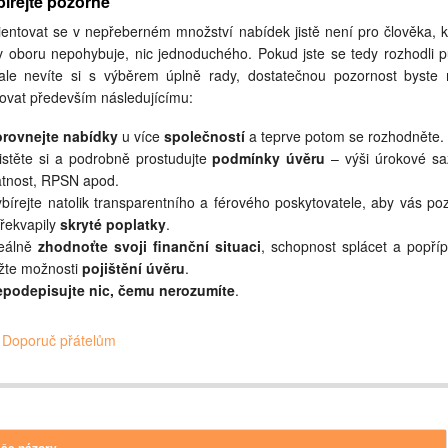
írejte pozorně
ientovat se v nepřeberném množství nabídek jistě není pro člověka, k
v oboru nepohybuje, nic jednoduchého. Pokud jste se tedy rozhodli pů
 ale nevíte si s výběrem úplně rady, dostatečnou pozornost byste 
ovat především následujícímu:
rovnejte nabídky
u více
společností
a teprve potom se rozhodněte.
jistěte si a podrobně prostudujte
podmínky úvěru
– výši úrokové sa
atnost, RPSN apod.
ybírejte natolik transparentního a férového poskytovatele, aby vás poz
řekvapily
skryté poplatky
.
eálně
zhodnoťte svoji finanční situaci
, schopnost splácet a popří
žte možnosti
pojištění úvěru
.
podepisujte nic, čemu nerozumíte
.
Doporuč přátelům
še názory