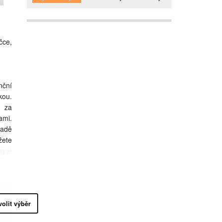
čce,
nční
kou.
o za
ami.
padě
žete
ejné
volit výběr