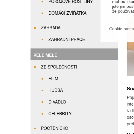
POKOJOVÉ ROSTLINY
mohou zkom
jste jim pos
že používáte
DOMÁCÍ ZVÍŘÁTKA
ZAHRADA
Cookie nasta
ZAHRADNÍ PRÁCE
PELE MELE
ZE SPOLEČNOSTI
FILM
Sn
HUDBA
Půj
DIVADLO
int
k d
CELEBRITY
oso
pre
POČTENÍČKO