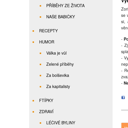
Vyb
PŘÍBĚHY ZE ŽIVOTA
Zor
se 
NAŠE BABIČKY
si,
věn
RECEPTY
-
Po
HUMOR
- Z
spl
Válka je vůl
- V
nep
Zelené příběhy
- R
Za bolševika
zva
-
Ne
Za kapitalisty
FTÍPKY
ZDRAVÍ
LÉČIVÉ BYLINY
Va