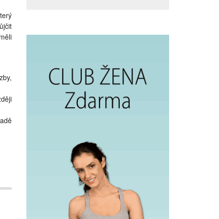
terý
jčit
měli
zby,
ději
padě