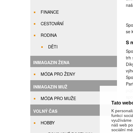
naš
FINANCE
CESTOVÁNÍ
Spo
se 
RODINA
S n
DĚTI
Spo
trh
INMAGAZIN ŽENA
Dík
výh
MÓDA PRO ŽENY
Spo
Par
INMAGAZIN MUŽ
půj
spo
MÓDA PRO MUŽE
Tato web
VOLNÝ ČAS
K personali
funkcí soci
využíváme s
HOBBY
náš web pou
sociální méd