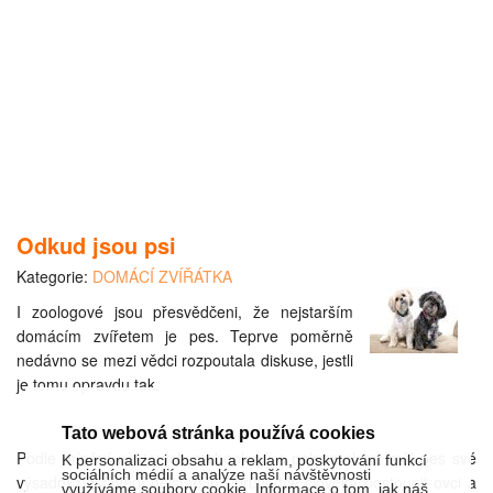
Odkud jsou psi
Kategorie:
DOMÁCÍ ZVÍŘÁTKA
I zoologové jsou přesvědčeni, že nejstarším
domácím zvířetem je pes. Teprve poměrně
nedávno se mezi vědci rozpoutala diskuse, jestli
je tomu opravdu tak.
Tato webová stránka používá cookies
Podle mínění některých archeologů a paleontologů měl pes své
K personalizaci obsahu a reklam, poskytování funkcí
sociálních médií a analýze naší návštěvnosti
výsadní postavení nejstaršího průvodce člověka postoupit ovci a
využíváme soubory cookie. Informace o tom, jak náš