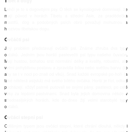
Tibet a dogy
Lehčí je to s dogovitými psy. O těch se kynologové domnívají, že
mají původ v horách Tibetu a střední Asie, za pradědečka
mastifů, dog a podobných psích obrů považují mohutnou a
hrozivou tibetskou dogu.
Ovčáčtí psi
Jiný problém představují ovčáčtí psi. Známe zhruba dva typy
ovčáků. Jedním jsou horští pastevečtí psi typu našeho čuvače.
Mají hustou, bohatou srst normální délky a kvality, robustní, ale
velmi pohyblivou postavu a zpravidla bílou nebo světlou barvu (to
aby se i v noci po-znali od vlků). Snad každé evropské po-hoří (a
také některá asijská) má svého bílého ovčáka. Horší je říci, odkud
pocházejí, vždyť patrně putovali se svými pány, pastevci, po celé
věky za lepšími pastvinami. Snad byla jejich domovina někde v
středoasijských horách, kde do-dnes žijí velmi starobylé typy
ovčáků.
Ovčáci stepní psi
Odlišným typem jsou ovčáci stepní, které chrání dlouhá, někdy i