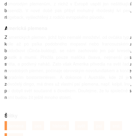
domorodým plemenům, z nichž v Evropě uspěl jen neštěkající
basendži. V nové době pak přibyl mohutný rhodeský lví pes,
ridgeback, vyšlechtěný z rodičů evropského původu.
Americká plemena
Z amerických plemen, jichž bylo nemalé množství, od ovčáka typu
kolie až po psíka podobného mopsovi nebo francouzskému
buldočkovi (Činča-buldog), se nám zachovalo jen pár kreseb,
plastik a mumií. Přežila pouze maličká čivava, nejmenší pes
světa, a podivný naháč. Zato však Amerika přivedla na svět řadu
novodobých plemen, počínaje obrovským novofundlákem a konče
legračním bostonteriérem. A dokonce i Austrálie, kde žil jen
zdivočelý dingo, má dnes už vlastní psí plemena, např. kelpii. Inu,
psi dobyli svět současně s člověkem. Doufejme, že tu společně s
námi budou žít ještě mnoho století.
Štítky
plemena
pes
historie
svět
psi
srst