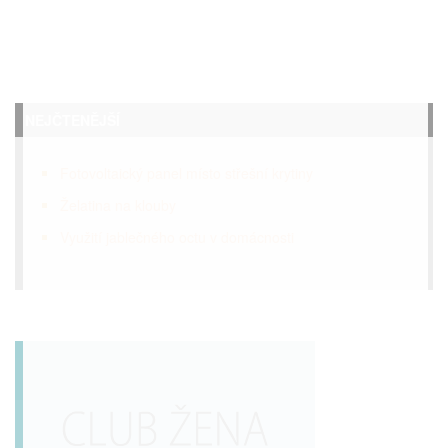
NEJČTENĚJŠÍ
Fotovoltaický panel místo střešní krytiny
Želatina na klouby
Využití jablečného octu v domácnosti