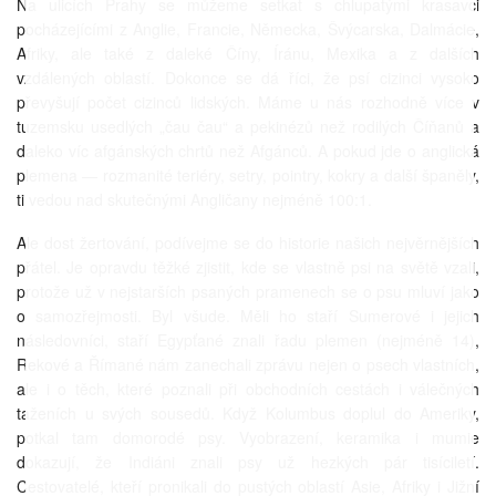
Na ulicích Prahy se můžeme setkat s chlupatými krasavci
pocházejícími z Anglie, Francie, Německa, Švýcarska, Dalmácie,
Afriky, ale také z daleké Číny, Íránu, Mexika a z dalších
vzdálených oblastí. Dokonce se dá říci, že psí cizinci vysoko
převyšují počet cizinců lidských. Máme u nás rozhodně více v
tuzemsku usedlých „čau čau“ a pekinézů než rodilých Číňanů a
daleko víc afgánských chrtů než Afgánců. A pokud jde o anglická
plemena — rozmanité teriéry, setry, pointry, kokry a další španěly,
ti vedou nad skutečnými Angličany nejméně 100:1.
Ale dost žertování, podívejme se do historie našich nejvěrnějších
přátel. Je opravdu těžké zjistit, kde se vlastně psi na světě vzali,
protože už v nejstarších psaných pramenech se o psu mluví jako
o samozřejmosti. Byl všude. Měli ho staří Sumerové i jejich
následovníci, staří Egypťané znali řadu plemen (nejméně 14),
Rekové a Římané nám zanechali zprávu nejen o psech vlastních,
ale i o těch, které poznali při obchodních cestách i válečných
taženích u svých sousedů. Když Kolumbus doplul do Ameriky,
potkal tam domorodé psy. Vyobrazení, keramika i mumie
dokazují, že Indiáni znali psy už hezkých pár tisíciletí.
Cestovatelé, kteří pronikali do pustých oblastí Asie, Afriky i Jižní