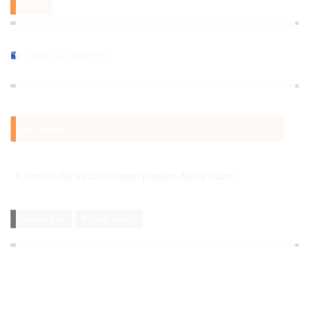
Evropa
Doporuč přátelům
Vaše názory
K tomuto článku zatím nebyl připojen žádný názor.