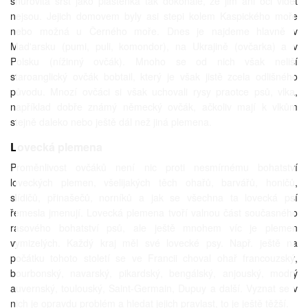
šňůrovitá srst jako pláštěnka tak dokonale, že jim ani oči vidět
nejsou. Jejich domovem byly asi stepi kolem Kaspického moře
nebo možná u Černého moře. Dnes je najdeme hlavně v
Mad'arsku (pumi, puli, komondor), na Ukrajině (ovčarka) a v
Polsku (nížinný ovčák). Mnoho se od nich však neliší
staroanglický ovčák bobtail, který je však jistě zcela odlišného
původu. Mnozí ovčáci si však uchovali rysy praotce psů, vlka,
například dobře známý německý ovčák, ačkoliv mají k vlkům
stejně daleko nebo ještě dál než jiná plemena.
Lovecká plemena
Proměnlivost ovčáků není nic proti nesmírnému bohatství
loveckých plemen, všelijakých těch ohařů, barvářů, honičů,
slídičů, přinašečů, norníků a jak se všechna ta lovecká psí
řemesla jmenují. Lovecká plemena tvoří valnou část současného
rasového bohatství psů, ale ještě mnohem víc je plemen
vymizelých. Každý kraj měl své lovecké psy. Např. ještě na
počátku tohoto století se ve Francii choval ohař francouzský,
bourbonský, navarský, pikardský, bengálský, anjouský, modrý
auvernský, toulouský, Saint-Germain, Dupuy a další. Vyznat se v
nich je opravdu problém a hledat jejich pravlast, to je ještě těžší.