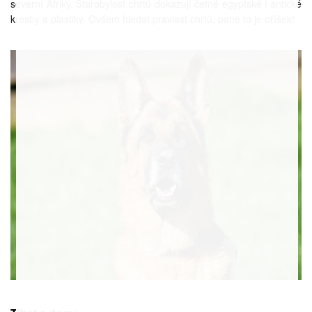
severní Afriky. Starobylost chrtů dokazují četné egyptské i antické
kresby a plastiky. Ovšem hledat pravlast chrtů, pane to je oříšek!