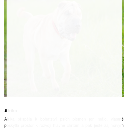
Afrika
Afrika přispěla k bohatství psích plemen jen málo, vlastně
poskytla prostor k rozvoji hlavně chrtům a pak ještě zajímavým