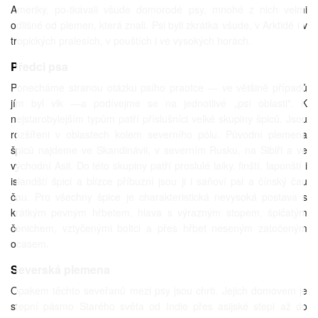
Ameriky, po-tkávali všude domorodé psy, mnohé z nich velmi
odlišné od plemen, která znali. Psi byli zkrátka všude, v Arktidě i v
tropických pralesích, v pouštích i ve vysokých horách.
Předci psa
Ponecháme stranou otázku psího praotce — ve většině případů
jím byl vlk —a podívejme se na jednotlivé „psí oblasti". K
nejstarobylejším typům patří příslušníci velké skupiny špiců. Jsou
rozšířeni v oblastech kolem severního pólu. Původní plemena
špiců najdeme ve Skandinávii, v severním Rusku, na Sibiři a ve
východní Asii. Do této skupiny patří proslulé laiky, finští, laponští i
islandští špici a blízce příbuzní jsou ji i saňoví psi a čínský čau
čau. Pro všechny špice je charakteristická nevysoká postava s
krátkým pevným hřbetem, hlava s výrazným stopem, špičatým
čenichem, vztyčenými boltci a přes hřbet neseným zatočeným
ocasem.
Severská plemena
Opakem těchto seveřanů mezi psy jsou chrti. Jejich domovem je
stepní pásmo Starého světa od Indie přes asijské stepi až do