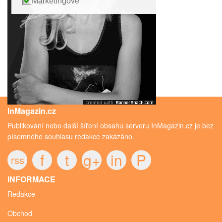
Marketingové
InMagazin.cz
Publikování nebo další šíření obsahu serveru InMagazin.cz je bez
písemného souhlasu redakce zakázáno.
f
t
g+
in
P
rss
INFORMACE
Redakce
Obchod