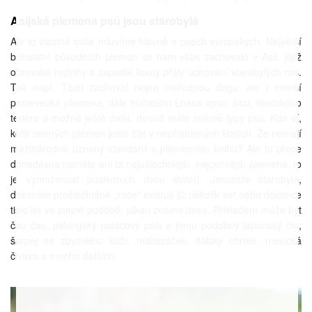
Asijská plemena psů jsou starobylá
Ale to vlastně stále mluvíme hlavně o psech evropských. Největší
bohatství původních plemen se nám však zachovalo v Asii, jejíž
obrovské rozlohy a zapadlé kouty přály uchování starobylých ras.
Tak např. Tibet zachoval nejen mohutnou dogu, ale i menší
pastevecká plemena, dále huňatého Lhasa apso, šicu, tibetského
teriéra a možná ještě další, dosud málo známé typy psů. Kdo ví,
kolik cenných plemen ještě žije v nepřístupných krajích. Že nemají
mezinárodně uznaný standard a plemennou knihu? Ale to přece
donedávna neměla ani ta nejušlechtilejší, nejcennější plemena, to
je vymoženost posledních dvou století. Jenomže starobylé,
dokonale prošlechtěné „ráce" existují již několik set nebo dokonce
tisíc let ve stejné podobě, jakou známe dnes. Příkladem může být
čau čau, pekingský palácový psík a jemu podobný japonský čin,
šarpej se zbytnělou kůží, maltézáček, italský chrtek, mexická
čivava a mnoho dalších.