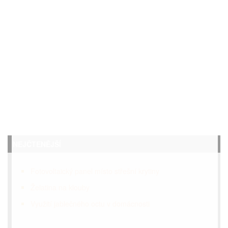
NEJČTENĚJŠÍ
Fotovoltaický panel místo střešní krytiny
Želatina na klouby
Využití jablečného octu v domácnosti