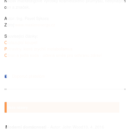
Nikoliv marketingové výrobky kosmetického průmyslu, nebývalých
cen a značek.
Autor: Ing. Pavel Sýkora
Zdroj:
www.masterenergy.cz
Související články:
Omlazující koupel
Potraviny, které zrychlí metabolismus
Citron a jedlá soda - účinná směs pro ochranu zdraví
Doporuč přátelům
Vaše názory
Moderní domácnosti
- Autor:
John Wood10. 4. 2016