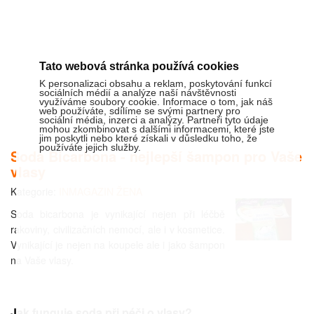
Tato webová stránka používá cookies
K personalizaci obsahu a reklam, poskytování funkcí
sociálních médií a analýze naší návštěvnosti
využíváme soubory cookie. Informace o tom, jak náš
web používáte, sdílíme se svými partnery pro
sociální média, inzerci a analýzy. Partneři tyto údaje
mohou zkombinovat s dalšími informacemi, které jste
jim poskytli nebo které získali v důsledku toho, že
používáte jejich služby.
Soda Bicarbona - nejlepší šampon pro Vaše
vlasy
Kategorie:
INMAGAZIN ŽENA
Soda bicarbona je vynikající nejen při léčbě
rakoviny, civilizačních nemocí, ale i v kosmetice.
Vynikající je nejen na koupele ale i jako šampon
na Vaše vlasy.
Jak funguje soda při péči o vlasy?