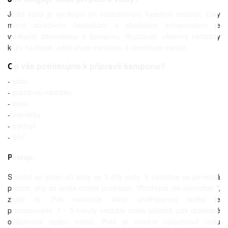
Jedlá soda je vynikající při odstraňování kyselých nečistot. Díky
mírně abrazivým částečkám a alkalickým schopnostem je
vynikající alternativou k šamponu. Rozpouští všechny nečistoty
kůže na hlavě, odstraňuje mastnotu a umožňuje masáž.
Co vše potřebujete k přípravě šamponu?
- vodu
- prázdnou nádobku
- sodu
- odměrku
- trychtýř
- lžíci
Postup:
Smíchá se jeden díl sody se 3 díly vody. V nádobce se ponechá
prostor, aby se směs mohla protřepat. "Protřepat ale nemíchat ",
znáte to. Pak namočíte vlasy, protřepanou směsí je
promasírujete. 1 - 3 minuty necháte směs působit, pak důkladně
opláchnete teplou vodou. Poté je vhodné opláchnout vodu