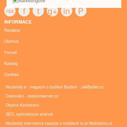
Marketingové
f
t
g+
in
P
rss
INFORMACE
Redakce
Obchod
Partneři
Katalog
Cookies
Nezávislý e - magazín o bydlení
Bydlení - JakBydlet.cz
Cestování - cestovniserver.cz
Obytné
Kontejnery
SEO, optimalizace stránek
Nezávislý internetový časopis o mobilech to je
Mobilstory.cz