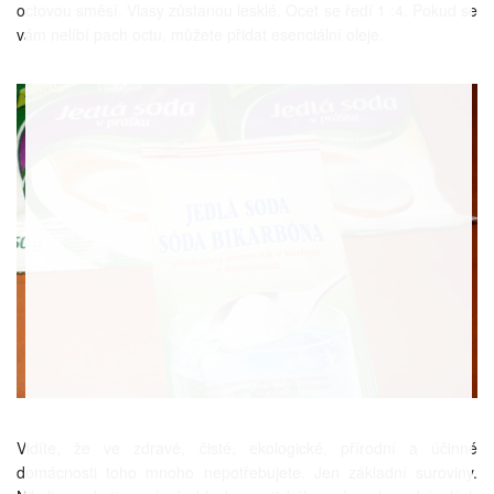
octovou směsí. Vlasy zůstanou lesklé. Ocet se ředí 1 :4. Pokud se
vám nelíbí pach octu, můžete přidat esenciální oleje.
Vidíte, že ve zdravé, čisté, ekologické, přírodní a účinné
domácnosti toho mnoho nepotřebujete. Jen základní suroviny.