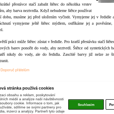
 krátké přestávce stačí zabalit štětec do několika vrstev
íru, aby barva neztvrdla. Když nebudeme štětce používat
ší dobu, musíme jej před uložením vyčistit. Vymyjeme jej v ředidle 
áchnutí vymyjeme ještě štětec mýdlem, ostříkáme jej a pověsíme,
hl.
větší práci může štětec zůstat v ředidle. Pro kratší přestávku stačí štět
jových barev ponořit do vody, aby neztvrdl. Štětce od syntetických b
atří nikdy do vody, ale do ředidla. Zaschlé barvy již nelze ze št
ranit.
Doporuč přátelům
ová stránka používá cookies
zaci obsahu a reklam, poskytování
álních médií a analýze naší návštěvnosti
oubory cookie. Informace o tom, jak
Souhlasím
Po
žíváte, sdílíme se svými partnery pro
ia, inzerci a analýzy. Partneři tyto údaje