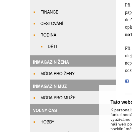
Při
FINANCE
pap
del
CESTOVÁNÍ
opl
RODINA
usc
DĚTI
Při 
ole
INMAGAZIN ŽENA
nep
odst
MÓDA PRO ŽENY
INMAGAZIN MUŽ
MÓDA PRO MUŽE
Tato web
VOLNÝ ČAS
K personali
funkcí soci
využíváme s
HOBBY
náš web pou
sociální méd