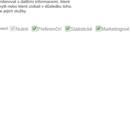
binovat s dalšími informacemi, které
kytli nebo které získali v důsledku toho,
 jejich služby.
vení:
Nutné
Preferenční
Statistické
Marketingové