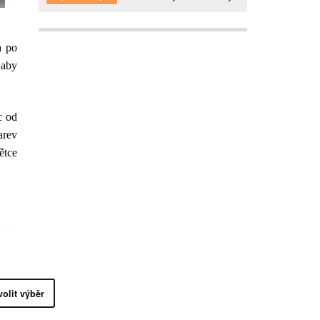
a po
 aby
ec od
arev
ětce
volit výběr