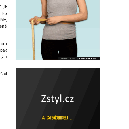
ní je
2
lze
áty,
ené
 pro
 pak
lným
íkal