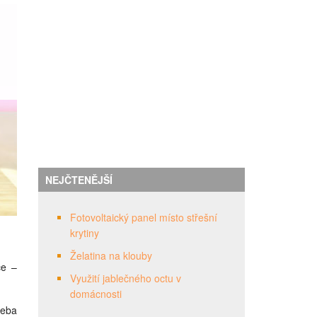
NEJČTENĚJŠÍ
Fotovoltaický panel místo střešní
krytiny
Želatina na klouby
ce –
Využití jablečného octu v
domácnosti
řeba