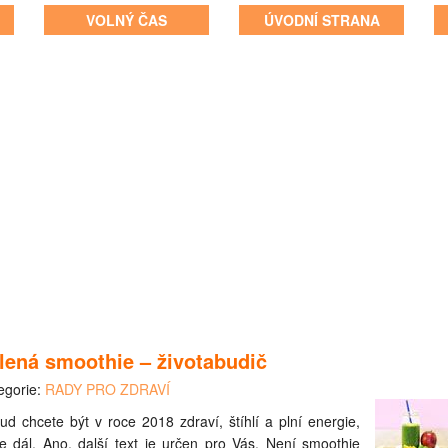
VOLNÝ ČAS
ÚVODNÍ STRANA
lená smoothie – životabudič
egorie:
RADY PRO ZDRAVÍ
ud chcete být v roce 2018 zdraví, štíhlí a plní energie,
te dál. Ano, další text je určen pro Vás. Není smoothie