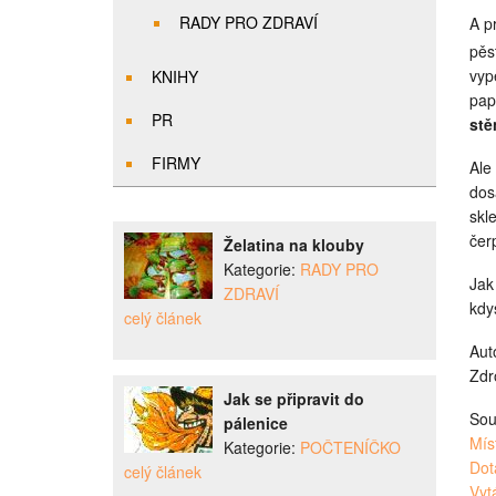
RADY PRO ZDRAVÍ
A pr
pěs
vyp
KNIHY
pap
PR
stě
FIRMY
Ale
dos
skl
čer
Želatina na klouby
Kategorie:
RADY PRO
Jak
ZDRAVÍ
kdy
celý článek
Aut
Zdr
Jak se připravit do
Sou
pálenice
Mís
Kategorie:
POČTENÍČKO
Dot
celý článek
Vyt