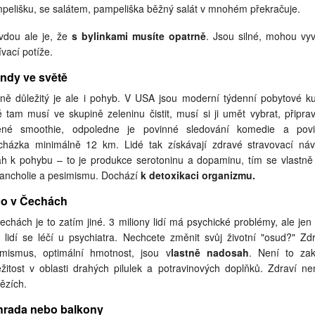
pelišku, se salátem, pampeliška běžný salát v mnohém překračuje.
vdou ale je, že
s bylinkami musíte opatrně
. Jsou silné, mohou vyv
ívací potíže.
ndy ve světě
jně důležitý je ale i pohyb. V USA jsou moderní týdenní pobytové ku
é tam musí ve skupině zeleninu čistit, musí si ji umět vybrat, připravi
ené smoothie, odpoledne je povinné sledování komedie a pov
cházka minimálně 12 km. Lidé tak získávají zdravé stravovací náv
ah k pohybu – to je produkce serotoninu a dopaminu, tím se vlastně 
ancholie a pesimismu. Dochází
k detoxikaci organizmu.
co v Čechách
echách je to zatím jiné. 3 miliony lidí má psychické problémy, ale jen
 lidí se léčí u psychiatra. Nechcete změnit svůj životní "osud?" Zdr
imismus, optimální hmotnost, jsou v
lastně nadosah
. Není to zak
ežitost v oblasti drahých pilulek a potravinových doplňků. Zdraví ne
ězích.
hrada nebo balkony