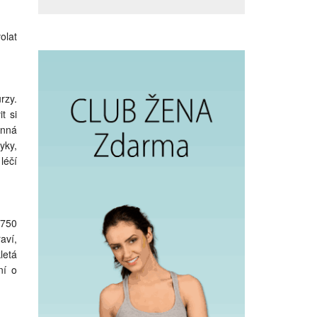
olat
rzy.
t si
inná
yky,
léčí
 750
aví,
letá
ní o