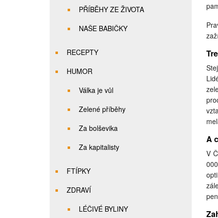
pam
PŘÍBĚHY ZE ŽIVOTA
Pra
NAŠE BABIČKY
zaž
RECEPTY
Tre
Ste
HUMOR
Lid
zel
Válka je vůl
pro
Zelené příběhy
vzt
mel
Za bolševika
A 
Za kapitalisty
V Č
000
FTÍPKY
opt
zál
ZDRAVÍ
pen
LÉČIVÉ BYLINY
Za