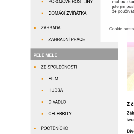
POKOJOVÉ ROSTLINY
mohou zkom
jste jim pos
že používáte
DOMÁCÍ ZVÍŘÁTKA
ZAHRADA
Cookie nasta
ZAHRADNÍ PRÁCE
PELE MELE
ZE SPOLEČNOSTI
FILM
HUDBA
DIVADLO
Z č
Zák
CELEBRITY
šve
POČTENÍČKO
Div