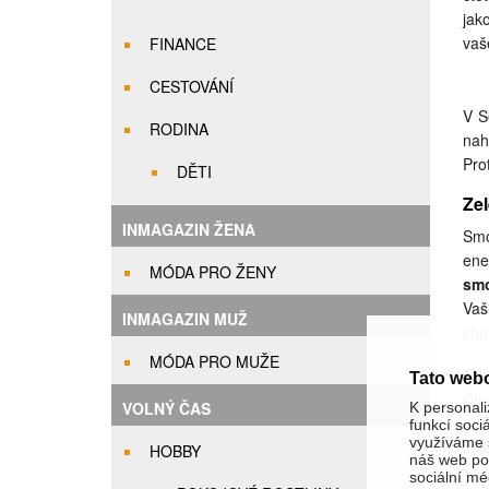
jak
vaš
FINANCE
CESTOVÁNÍ
V S
RODINA
nah
Pro
DĚTI
Ze
INMAGAZIN ŽENA
Smo
ene
MÓDA PRO ŽENY
smo
Vaš
INMAGAZIN MUŽ
chu
MÓDA PRO MUŽE
Tak
Tato web
Čín
VOLNÝ ČAS
K personali
myš
funkcí soci
využíváme s
zel
HOBBY
náš web pou
sociální méd