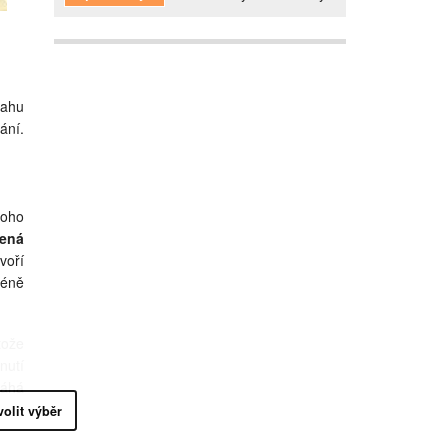
mahu
ání.
noho
lená
voří
méně
tože
nutí
máhá
volit výběr