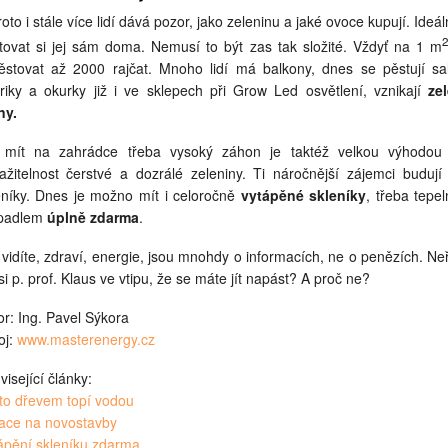
oto i stále více lidí dává pozor, jako zeleninu a jaké ovoce kupují. Ideál
tovat si jej sám doma. Nemusí to být zas tak složité. Vždyť na 1 m
ěstovat až 2000 rajčat. Mnoho lidí má balkony, dnes se pěstují sal
riky a okurky již i ve sklepech při Grow Led osvětlení, vznikají
zel
ny.
 mít na zahrádce třeba vysoký záhon je taktéž velkou výhodou
ažitelnost čerstvé a dozrálé zeleniny. Ti náročnější zájemci budují
eníky. Dnes je možno mít i celoročně
vytápěné skleníky
, třeba tepe
padlem
úplně zdarma
.
 vidíte, zdraví, energie, jsou mnohdy o informacích, ne o penězích. Neř
si p. prof. Klaus ve vtipu, že se máte jít napást? A proč ne?
or: Ing. Pavel Sýkora
oj:
www.masterenergy.cz
visející články:
to dřevem topí vodou
ace na novostavby
ápění skleníku zdarma