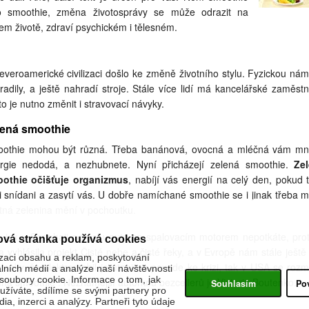
o smoothie, změna životosprávy se může odrazit na
em životě, zdraví psychickém i tělesném.
everoamerické civilizaci došlo ke změně životního stylu. Fyzickou ná
radily, a ještě nahradí stroje. Stále více lidí má kancelářské zaměstn
to je nutno změnit i stravovací návyky.
lená smoothie
othie mohou být různá. Třeba banánová, ovocná a mléčná vám m
rgie nedodá, a nezhubnete. Nyní přicházejí zelená smoothie.
Ze
othie očišťuje organizmus
, nabíjí vás energií na celý den, pokud t
i snídani a zasytí vás. U dobře namíchané smoothie se i jinak třeba 
tná zelenina mění v pochoutku.
, jak v Sanghaji pomalu auto se spalovacím motorem nepotkáte, pro
ová stránka používá cookies
a vyhlásila projekt Čisté nebe a čisté řeky, a v Evropě nám stále ještě 
zaci obsahu a reklam, poskytování
lenky, že elektromobil je utopie a povede ke krizi, tak v USA se roz
álních médií a analýze naší návštěvnosti
oubory cookie. Informace o tom, jak
ená smoothie . Neznámější autorkou bezcellerů je Victoria Boutenko.
Souhlasím
Po
žíváte, sdílíme se svými partnery pro
ia, inzerci a analýzy. Partneři tyto údaje