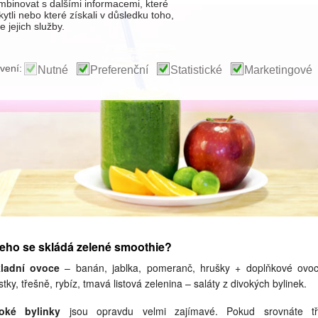
binovat s dalšími informacemi, které
kytli nebo které získali v důsledku toho,
 jejich služby.
vení:
Nutné
Preferenční
Statistické
Marketingové
eho se skládá zelené smoothie?
ladní ovoce
– banán, jablka, pomeranč, hrušky + doplňkové ovo
stky, třešně, rybíz, tmavá listová zelenina – saláty z divokých bylinek.
oké bylinky
jsou opravdu velmi zajímavé. Pokud srovnáte t