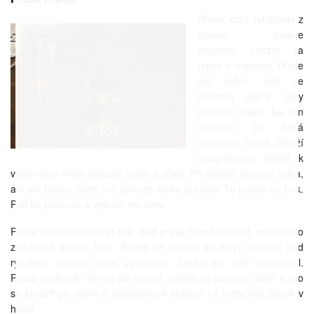
Prase, když vytáhnete z
chlívku, musíte
smyčkou uvázat za
rypák a napnout. Prase
má reflex, kdy se
nohama zapře, tedy
natáhne hlavu. Na ten
okamžik již čeká
vycvičený řezník, přiloží
zabijačkovou pistoli k
vhodnému místu prasečí hlavy a střelí. Při střelbě nevyletí kulka,
ale jen bodec, který má prorazit lebku prasete. To padne na bok.
Pak ho pichnou, a vypustí mu krev.
Praxe ovšem může být jiná. Buď prase řezník netrefil, nebo mělo
zatraceně tlustou kost. Bodec se zarazil do hlavy prasete nad
rypákem, ovšem nešel vytáhnout. Lebku ale taky neprorazil.
Prase pochopilo, že mu jde o život, vytrhlo se popravčí četě, a jalo
se kroužit po dvoře v pravidelných kruzích i s řeznickou pistolí v
hlavě.