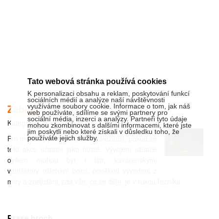
Tato webová stránka používá cookies
K personalizaci obsahu a reklam, poskytování funkcí
sociálních médií a analýze naší návštěvnosti
Zabíjačka
využíváme soubory cookie. Informace o tom, jak náš
web používáte, sdílíme se svými partnery pro
sociální média, inzerci a analýzy. Partneři tyto údaje
Kategorie:
Za kapitalisty
mohou zkombinovat s dalšími informacemi, které jste
jim poskytli nebo které získali v důsledku toho, že
Pro měšťáky je to pohodová záležitost, pokud se
používáte jejich služby.
této akce účastní jako hosté. Vývojem situace
ovšem mohou být i tito, kavárenskými
ventilátory ošlehaní borci, poněkud vyvedeni z
míry a znejistěni, zda vše, co se děje, je v rukou řezníka.
Prase hroch