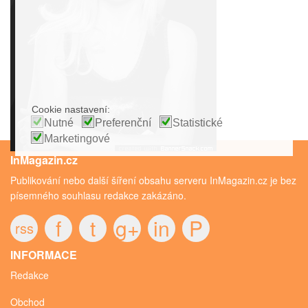
Cookie nastavení:
Nutné
Preferenční
Statistické
Marketingové
InMagazin.cz
Publikování nebo další šíření obsahu serveru InMagazin.cz je bez
písemného souhlasu redakce zakázáno.
f
t
g+
in
P
rss
INFORMACE
Redakce
Obchod