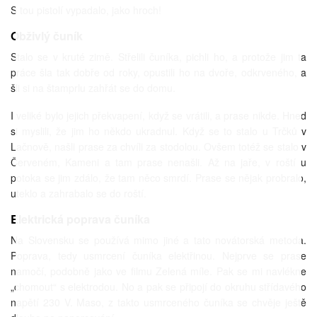
S tou pistolí vypadalo, jako hroch!
Obživlý čuník
Stalo se v kruté zimě. Střelili čuníka, pichli ho, a protože jim ta
práce šla tak dobře od roky, opustili ho na dvoře, odkrveného, a
šli si na štamprlu zahřát se do domu.
I veliké bylo jejich překvapení, když se vrátili, a prase nikde. Hned
si myslili, že jim ho někdo ukradnul. Když se to stalo u Trčků v
Lačnově, našli prase za chvíli za stodolou. Ovšem totéž se stalo v
Červeném, Kameni a tam prase nenašli. Až na jaře, v roští u
potoka se jim zdálo, že tam něco smrdí. Prase se nějak probralo,
uteklo a zahrabalo se do roští.
Elektrická poprava čuníka
Na Slovensku se používá mimo jiné a tato novátorská metoda.
Poprava, tedy usmrcení čuníka elektřinou. Nejprve se prase
namočí, podobně jako ve filmu Zelená míle. Pak se mi navlékne
„chomout“ s elektrodou. No a pak se připojí do okruhu střídavého
napětí 230 V. Maso, z takto usmrceného čuníka se chvěje ještě