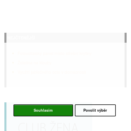
NEJČTENĚJŠÍ
Fotovoltaický panel místo střešní krytiny
Želatina na klouby
Využití jablečného octu v domácnosti
Souhlasím
Povolit výběr