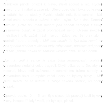
řeznickou pistoli, přiložili k hlavě, stiskli spoušť a nic. Rychle
znovu, druhý náboj a zase nic. Dřevorubec chytl býka do kravaty
a odtáhli ho do stodoly. Rychle oběhli několikrát centrální kůl,
držící celou stodolu a uvázali k němu býka. Šlo o čas. Domácí
zavolal:
„Držte ho, mám nahoře pod senem samopal z války.
Zastřelíme býka“
. A začal prohrabávat seno. Ovšem několika
metrákový býk začal třást hlavou. Zdálo se, že brzy zlomí
centrální oporu stodoly.
„ Měl sem strach, že býk trám zlomí, na
nás spadne stodola a všichni tady zahyneme“, popisuje své pocity
pražák. „Kurňa, někdo ně samopal ukradl“
, ozval se pán domu.
„No nic, jediná šance je zabít býka krumpáčem“
, prohlásil
dřevorubec sledující celou tragedii. Chytli býka, co to šlo, aby se
necukal, hlavu měl uvázanou k centrálnímu trámu stodoly, a
dřevorubec špicí krumpáče začal údery do býkovy hlavy.
„ Měl
jsem strach, že se netrefí, a zabije někoho jiného“
, líčí pocity
pražák.
Opravdu padlo, 10 – 15 ran. Bylo slyšet, jak praskají kosti býkovy
hlavy. Hospodář, když viděl, jak býk trpí, plakal.