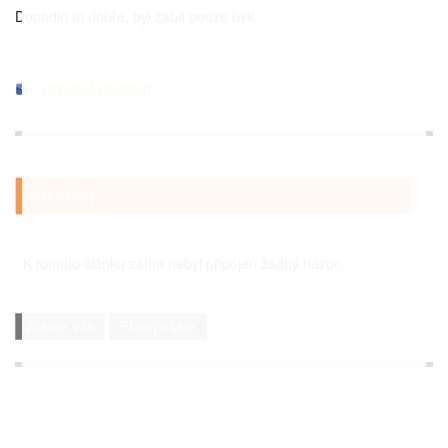
Dopadlo to dobře, byl zabit pouze býk.
Doporuč přátelům
Vaše názory
K tomuto článku zatím nebyl připojen žádný názor.