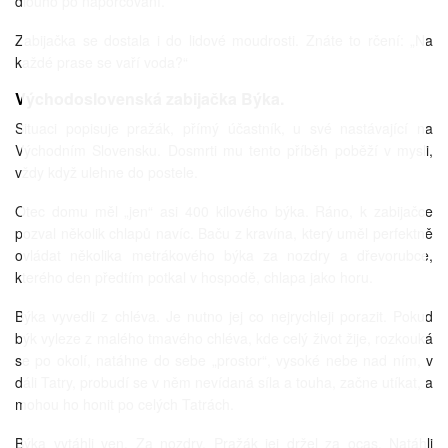
dlouho po naporcování.
Zabijačka se dostala i do lidové moudrosti. Znáte to rčení: „Na
každé prase se vaří voda?“
Východoslovenská zabijačka Býka.
Situaci popisuje pražák, přímý účastník, u své nastávající na
Východním Slovensku. Dosmrti mu tento příběh poběží v mysli,
vždy když ulehne do postele.
Otec domu měl „jen“ asi 400 kilového býka. Ráno, k zabijačce
pozval několik chlapů navíc. Baču z kravína, který uměl perfektně
ovládat několika metrákového býka za nozdry a dřevorubce,
kterého den předtím potkal v hospodě, chlapa jako horu.
Býka vyvedli z chléva. Je nutno jej co nejrychleji porazit. Pokud
býk vyleze z malého tmavého chléva, kde celý život žije, rozkouká
se po okolí, natáhne do sebe „prostor“, vysoké nebe nad ním, v
dáli Tatry, probudí se v něm nevídaná síla a touha, začne utíkat, a
mohou ho honit po celých Tatrách.
Býka vytáhli ven. Za nozdry. Pražák jej držel za ocas. Natáhli