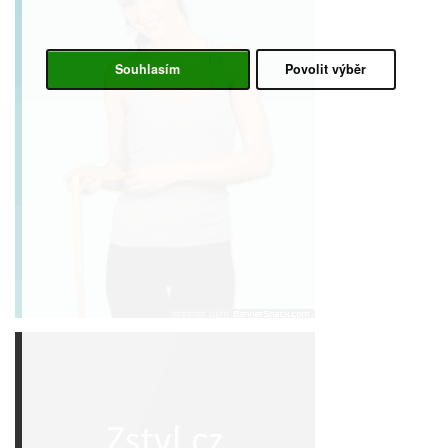
Souhlasím
Povolit výběr