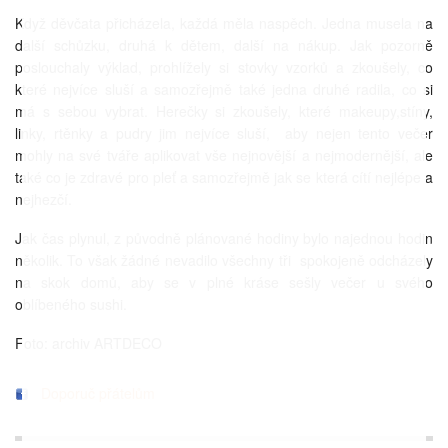
Když děvčata přicházela, každá měla naspěch. Jedna musela na
další schůzku, druhá k dětem, další na nákup. Jak pozorně
poslouchaly výklad, prohlížely si stovky vzorků a zkoušely, co
které nejvíce sluší a samozřejmě také jedna druhé radila, co si
má s sebou vybrat. Herečky si zkoušely, které makeupy,stíny,
linky, rtěnky a pudry jim nejvíce sluší,
aby nejen tento večer
mohly na své tváře aplikovat vše nejnovější a nejmodernější, ale
také co je zdravé pro pleť a samozřejmě jak se která cítí nejlépe a
nejhezčí.
Jak čas plynul, z původně plánované hodiny bylo najednou hodin
několik. To však žádné nevadilo všechny tři
spokojeně odcházely
na skok domů, aby se v plné kráse sešly večer u svého
oblíbeného sushi.
Foto: archiv ARTDECO
Doporuč přátelům