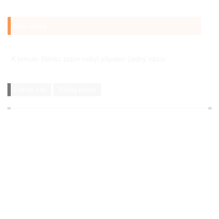
Vaše názory
K tomuto článku zatím nebyl připojen žádný názor.