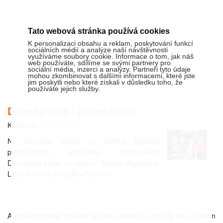
Tato webová stránka používá cookies
K personalizaci obsahu a reklam, poskytování funkcí
sociálních médií a analýze naší návštěvnosti
využíváme soubory cookie. Informace o tom, jak náš
web používáte, sdílíme se svými partnery pro
sociální média, inzerci a analýzy. Partneři tyto údaje
mohou zkombinovat s dalšími informacemi, které jste
jim poskytli nebo které získali v důsledku toho, že
používáte jejich služby.
Dámský klub - jak se krášlí
Kategorie:
CELEBRITY
Na dámskou večeři se pečlivě chystaly
protagonistky proslulého rozhlasového
Dámského klubu ve složení Sandra Pogodová,
Linda Finková a Vlaďka Pirichová.
A protože chtěly vypadat opravdu krásně, vypravily se po svém