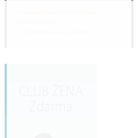
Fotovoltaický panel místo střešní krytiny
Želatina na klouby
Využití jablečného octu v domácnosti