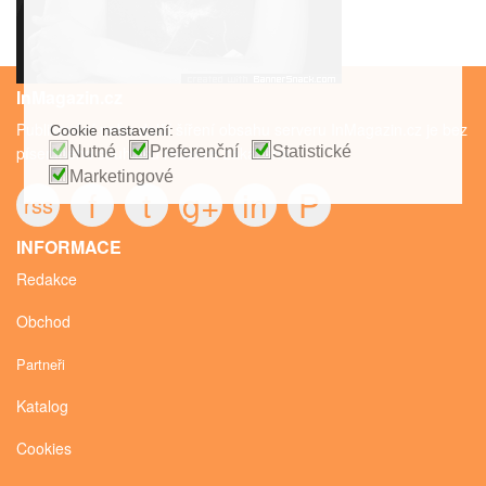
InMagazin.cz
Publikování nebo další šíření obsahu serveru InMagazin.cz je bez
Cookie nastavení:
Nutné
Preferenční
Statistické
písemného souhlasu redakce zakázáno.
Marketingové
f
t
g+
in
P
rss
INFORMACE
Redakce
Obchod
Partneři
Katalog
Cookies