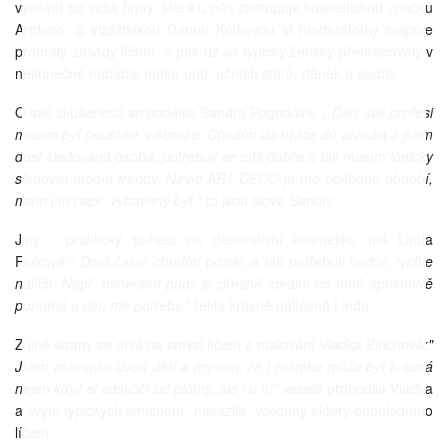
vysílání do sídla firmy, která u nás zastupuje kosmetickou značku
Artdeco. S vizážistkou Danou Kotkovou si moderátorky nejprve
probraly zásady líčení, a pak už se typicky žensky přehrabovaly v
nekonečné nabídce make-upů, očních stínů, rtěnek a pudrů.
O své zkušenosti se podělila Sandra Pogodová:
„ Díky své profesi
musím být neustále v obraze. Chodím do práce do divadla a jsem
dost sledovaná osoba, potřebuji se cítit dobře a tak musím logicky
sledovat módní trendy. Navíc ART DECO je mé oblíbené období,
mám jím např. vybavený byt,"
to jsou slova Sandry
Jiný - praktický pohled na dekorativní kosmetiku má Linda
Finková:
" Dost často chodím pozdě a tak potřebuji hodně rychle
nalíčit. Např. minerální pudr je přesně ideální co mně spolehlivě
pomáhá a plní mé potřeby,"
řekla krásně nalíčená Linda.
Z jiné strany se dívá na smysl líčení a malování Vlaďka Pirichová
:"
Jsem maminka dvou dětí a myslím, že i mamka může být krásná
nejen když si odskočí od plotny, ale i u ní"
vesele prohodila Vlaďka
a svým typických smíchem „nakazila" všechny aktéry odpoledního
líčení.