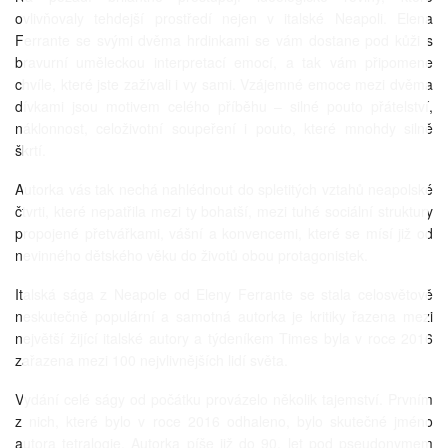
ovlivňovaly tehdejší prostředí nejen v italské Neapoli. Elena
Ferrante se svými dvěma hrdinkami se vám dostane pod kůži s
bravurní uměleckou interpretací emocí, a tak vám připomene
chvíle, které jste zažívali i vy sami. Vzájemné emoce mezi dvěma
dívkami jsou motivem celého příběhu – silné pouto přátelství,
náklonnost, celoživotní soupeření i pouto, které mnohdy silně
škrtí.
Autorka vás tak nechá nahlédnout do spletitých vztahů neapolské
čtvrti, které nepatřila mezi ty bohatší, mezi tuhé sociální struktury
propojené přetvářkami, vášní a konvencemi, které se mísí již od
nevinného dětského věku do životů obou protagonistek.
Italská sága z Neapole od Eleny Ferrante se stala celosvětově
neskutečně populární a samotná autorka je kritiky řazena mezi
největší žijící italské autory a týdeníkem Times byla v roce 2016
zařazena mezi 100 nejvlivnějších lidí světa.
Vydání celé ságy od počátku provázelo několik tajemství. Prvním
z nich, které bylo v roce 2016 odhaleno, bylo skutečné jméno
autora tetralogie. Autorka píše již do 90. let pod pseudonymem