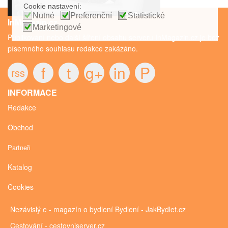
Cookie nastavení:
Nutné
Preferenční
Statistické
InMagazin.cz
Marketingové
Publikování nebo další šíření obsahu serveru InMagazin.cz je bez
písemného souhlasu redakce zakázáno.
f
t
g+
in
P
rss
INFORMACE
Redakce
Obchod
Partneři
Katalog
Cookies
Nezávislý e - magazín o bydlení
Bydlení - JakBydlet.cz
Cestování - cestovniserver.cz