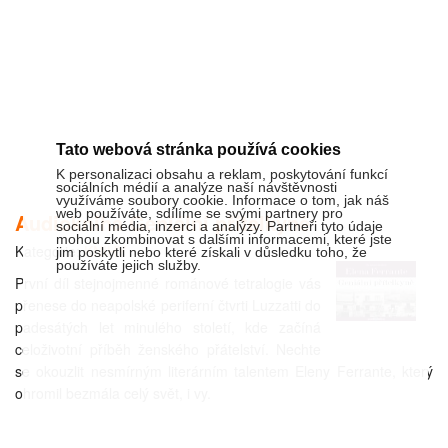
Tato webová stránka používá cookies
K personalizaci obsahu a reklam, poskytování funkcí
sociálních médií a analýze naší návštěvnosti
využíváme soubory cookie. Informace o tom, jak náš
web používáte, sdílíme se svými partnery pro
Audiokniha Geniální přítelkyně
sociální média, inzerci a analýzy. Partneři tyto údaje
mohou zkombinovat s dalšími informacemi, které jste
Kategorie:
KNIHY
jim poskytli nebo které získali v důsledku toho, že
používáte jejich služby.
První díl stejnojmenné románové tetralogie vás
přenese do neapolské periferní čtvrti Luzzatti do
padesátých let minulého století, kde začíná
celoživotní příběh ženského přátelství. Nechte
se okouzlit nesmírným literárním talentem Eleny Ferrante, který
ohromil bezmála celý svět, i vy.