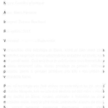
Název: Geniální přítelkyně
Autor: Elena Ferrante
Interpret: Zuzana Slavíková
Rok vydání: 2017
Vydavatel:
Audiotéka
, Bookmedia
Vypravěčkou celé tetralogie je Elena, která již jako stará žena
vzpomíná na příběh svého celoživotního přátelství od chvíle, kam
až jí paměť sahá. Celý svůj život je ovlivňována svou kamarádkou
a silnou osobností Lilou, kterou považuje za geniální. Klíčovou
postavou života a geniální přítelkyní pro Lilu i náš příběh je
vypravěčka Elena.
První díl tetralogie vás živě vtáhne do padesátých let 20. století
do italské Neapole, kde se tato dvě děvčata od dětí mění v mladé
dívky toužící po lásce, uznání, přátelství a bohatství ve stínu
mužského světa, který je plný násilí, pokrytectví a touhy po moci.
Na pozadí brilantně prostupují ideologické roviny, které