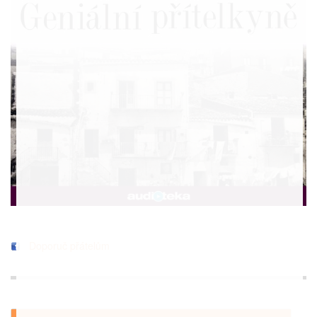
Doporuč přátelům