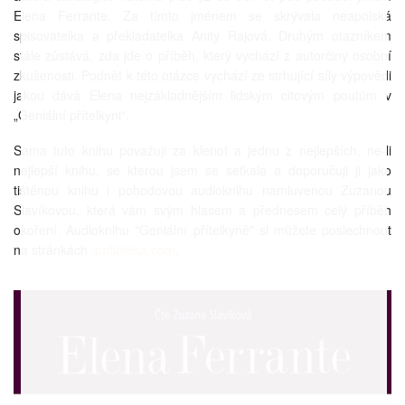
Elena Ferrante. Za tímto jménem se skrývala neapolská
spisovatelka a překladatelka Anity Rajová. Druhým otazníkem
stále zůstává, zda jde o příběh, který vychází z autorčiny osobní
zkušenosti. Podnět k této otázce vychází ze strhující síly výpovědi
jakou dává Elena nejzákladnějším lidským citovým poutům v
„Geniální přítelkyni“.
Sama tuto knihu považuji za klenot a jednu z nejlepších, ne-li
nejlepší knihu, se kterou jsem se setkala a doporučuji ji jako
tištěnou knihu i pohodovou audioknihu namluvenou Zuzanou
Slavíkovou, která vám svým hlasem a přednesem celý příběh
okoření. Audioknihu "Geniální přítelkyně" si můžete poslechnout
na stránkách
audioteka.com
.