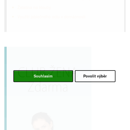
Želatina na klouby
Využití jablečného octu v domácnosti
Souhlasím
Povolit výběr