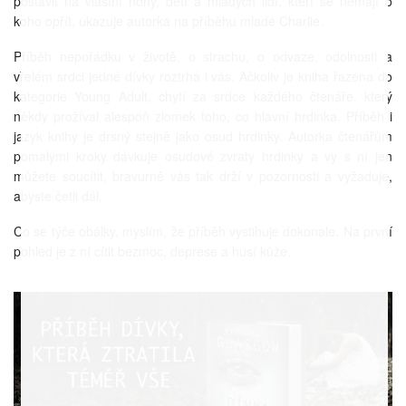
postavit na vlastní nohy, dětí a mladých lidí, kteří se nemají o
koho opřít, ukazuje autorka na příběhu mladé Charlie.
Příběh nepořádku v životě, o strachu, o odvaze, odolnosti a
vřelém srdci jedné dívky roztrhá i vás. Ačkoliv je kniha řazena do
kategorie Young Adult, chytí za srdce každého čtenáře, který
někdy prožíval alespoň zlomek toho, co hlavní hrdinka. Příběh i
jazyk knihy je drsný stejně jako osud hrdinky. Autorka čtenářům
pomalými kroky dávkuje osudové zvraty hrdinky a vy s ní jen
můžete soucítit, bravurně vás tak drží v pozornosti a vyžaduje,
abyste četli dál.
Co se týče obálky, myslím, že příběh vystihuje dokonale. Na první
pohled je z ní cítit bezmoc, deprese a husí kůže.