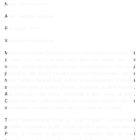
Název: Dívka na kusy
Autor: Kathleen Glasgow
Rok vydání: 2018
Vydavatel: Knihy Omega
Mladá dívka Charlie Davisová toho ve svých sedmnácti letech má
za sebou více, než by se dalo unést. Smrt otce, matka, která o ni
nestojí, nejlepší kamarádku, ze které se stal zombie a život, který
ji dostal na ulici. Příběh začíná v psychiatrickém oddělení, kde se
hlavní hrdinka dostává kvůli svému sebepoškozování a prožívá
svůj příběh spolu s dalšími dívkami, se kterými se život nemazlil.
Aby dokázala snést bolest, způsobuje si jinou sama na sobě.
Charlie se snaží udělat pokroky, ale ty přináší nezbytný fakt, že
musí opustit nemocnici a teplé jídlo a vyrovnat se s realitou.
Teprve sedmnáctiletá dívka se musí potýkat s existenčními
problémy a bojovat o přežití, sehnat peníze a střechu nad hlavou.
Potíže, se kterými se potýká mnoho dospělých, kteří se snaží