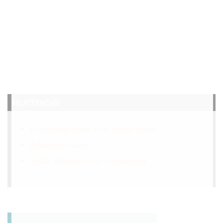
NEJČTENĚJŠÍ
Fotovoltaický panel místo střešní krytiny
Želatina na klouby
Využití jablečného octu v domácnosti