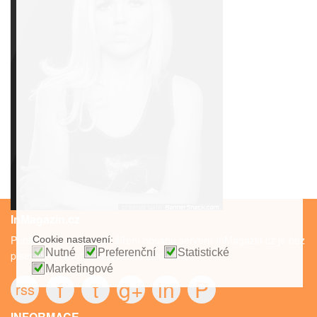
InMagazin.cz
Publikování nebo další šíření obsahu serveru InMagazin.cz je bez
Cookie nastavení:
Nutné
Preferenční
Statistické
písemného souhlasu redakce zakázáno.
Marketingové
f
t
g+
in
P
rss
INFORMACE