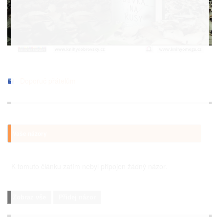
Doporuč přátelům
Vaše názory
K tomuto článku zatím nebyl připojen žádný názor.