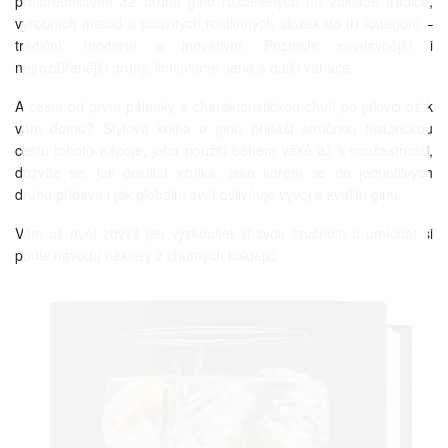
prostřednictvím 32 druhů ginů rozdělených na základě tradice,
výrobních metod a použitých rostlinných složek do tří kategorií –
tradiční, moderní a inovativní. Poznejte nejslavnější i
nejrozšířenější druhy, limitované série a další variace.
A cesta od první pálenky s charakteristickou chutí po jalovci až k
vám domů? Stylová kniha o ginu přináší stručnou historickou
cestu tohoto nápoje, jeho použití během věků až k součastnosti,
dozvíte se, jak destilát vzniká, jaké koření se do jednotlivých
druhů přidává i jak globální svět ovlivňuje vývoj a kvalitu ginu.
Vám už nyní zbývá jen vyzkoušet si svou zručnost a umíchat si
podle návodu některý z chutných koktejlů.