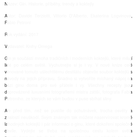
Název: Gin. Historie, příběhy, trendy a koktejly
Autor: Davide Terziotti, Vittorio D'Alberto, Ekaterina Logvinova,
Fabio Petroni
Rok vydání: 2017
Vydavatel: Knihy Omega
Gin je součástí mnoha tradičních i moderních koktejlů, které milují
lidé po celém světě. Vychutnejte si je i vy. V nové knize celé
věnované tomuto ušlechtilému destilátu objevíte soubor koktejlů s
návody na jejich přípravu. Snadno si vytvoříte míchaný nápoj na
bázi ginu doma pro své přátele i vy. Všechny recepty jsou
doprovázené luxusními fotografiemi mistra zátiší, fotografa Fabia
Petroniho, ze kterých se vám budou v puse sbíhat sliny.
Ale před tím, než se pustíte do ochutnávek, trocha osvěty a
znalostí neuškodí. Svým známým tak můžete naservírovat kromě
lahodných koktejlů i pár informací o ginu, které dokoření společné
chvíle. Vydejte se třeba na společnou cestu kolem světa