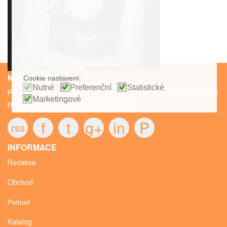
InMagazin.cz
Cookie nastavení:
Nutné
Preferenční
Statistické
Publikování nebo další šíření obsahu serveru InMagazin.cz je bez
Marketingové
písemného souhlasu redakce zakázáno.
f
t
g+
in
P
rss
INFORMACE
Redakce
Obchod
Partneři
Katalog