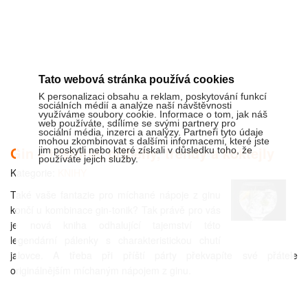
Tato webová stránka používá cookies
K personalizaci obsahu a reklam, poskytování funkcí
sociálních médií a analýze naší návštěvnosti
využíváme soubory cookie. Informace o tom, jak náš
web používáte, sdílíme se svými partnery pro
sociální média, inzerci a analýzy. Partneři tyto údaje
mohou zkombinovat s dalšími informacemi, které jste
Gin – historie, příběhy, trendy a koktejly
jim poskytli nebo které získali v důsledku toho, že
používáte jejich služby.
Kategorie:
KNIHY
Také vaše fantazie pro míchané nápoje z ginu
končí u kombinace gin-tonik? Tak právě pro vás
je nová kniha odhalující tajemství této
legendární pálenky s charakteristickou chutí
jalovce. A třeba při příští párty překvapíte své přátele
originálnějším míchaným nápojem z ginu.