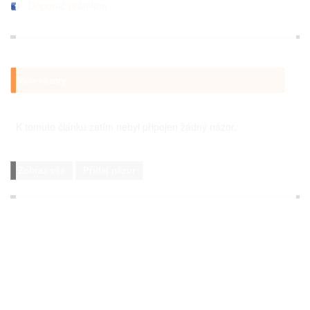
Doporuč přátelům
Vaše názory
K tomuto článku zatím nebyl připojen žádný názor.