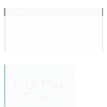
NEJČTENĚJŠÍ
Fotovoltaický panel místo střešní krytiny
Želatina na klouby
Využití jablečného octu v domácnosti