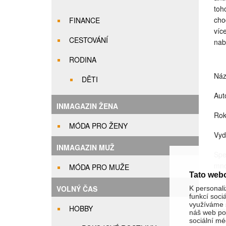
toh
cho
FINANCE
víc
CESTOVÁNÍ
nab
RODINA
Náz
DĚTI
Aut
INMAGAZIN ŽENA
Rok
MÓDA PRO ŽENY
Vyd
INMAGAZIN MUŽ
Spe
mno
MÓDA PRO MUŽE
Tato web
zák
tra
VOLNÝ ČAS
K personali
funkcí soci
jed
využíváme s
HOBBY
spe
náš web pou
ant
sociální méd