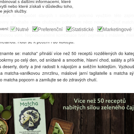
binovat s dalšími informacemi, které
žství těchto očistných látek.
kytli nebo které získali v důsledku toho,
 jejich služby.
pravte si nespočet slaných i sladkých pokrmů využitím této zají
oviny a odhalte svým chuťovým pohárkům něco nového. Chuť match
oti klasickým zeleným čajům bohatší, jemnější a má specifickou l
vení:
Nutné
Preferenční
Statistické
Marketingové
tinovou vůni. Nepřekonatelné kombinace tvoří zejména s máslem, ml
metanou. Hodí se k pečení i do koktejlů.
znamte se: matcha" přináší více než 50 receptů rozdělených do kateg
pokrmy po celý den, od snídaně a smoothie, hlavní chod, saláty a příl
s deserty, dorty a jiné radosti k nápojům a svěžím koktejlům. Vyzkouš
ba matcha-vanilkovou zmrzlinu, máslové jarní tagliatelle s matcha s
o matcha popcorn a zamilujte se do zdravých chutí.