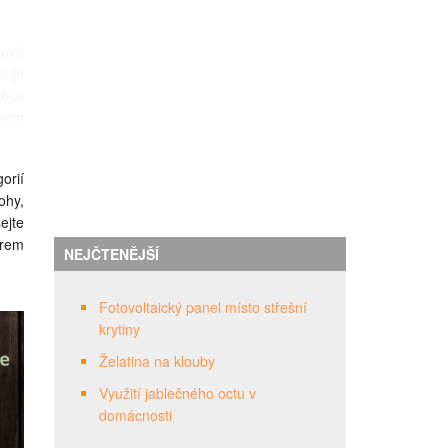
mavé
a je
ehce
ékem
orií
ohy,
ejte
ýrem
NEJČTENĚJŠÍ
Fotovoltaický panel místo střešní
krytiny
Želatina na klouby
Využití jablečného octu v
domácnosti