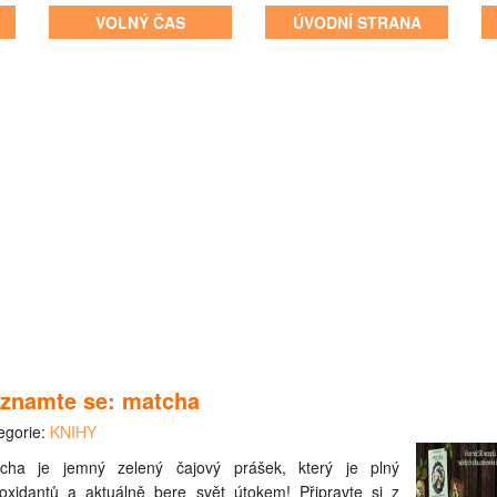
VOLNÝ ČAS
ÚVODNÍ STRANA
znamte se: matcha
egorie:
KNIHY
cha je jemný zelený čajový prášek, který je plný
ioxidantů a aktuálně bere svět útokem! Připravte si z