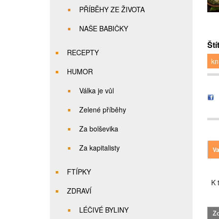
PŘÍBĚHY ZE ŽIVOTA
NAŠE BABIČKY
Ští
RECEPTY
kn
HUMOR
Válka je vůl
Zelené příběhy
Za bolševika
Za kapitalisty
Va
FTÍPKY
K t
ZDRAVÍ
LÉČIVÉ BYLINY