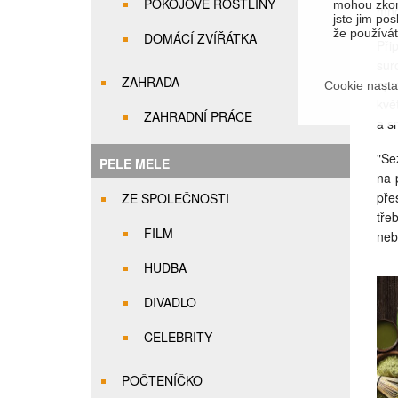
POKOJOVÉ ROSTLINY
mohou zkom
mno
jste jim pos
že používáte
DOMÁCÍ ZVÍŘÁTKA
Při
sur
ZAHRADA
opr
Cookie nasta
kvě
ZAHRADNÍ PRÁCE
a s
"Se
PELE MELE
na 
pře
ZE SPOLEČNOSTI
tře
FILM
neb
HUDBA
DIVADLO
CELEBRITY
POČTENÍČKO