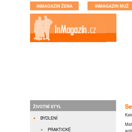
INMAGAZIN ŽENA
INMAGAZIN MUŽ
Se
ŽIVOTNÍ STYL
Kat
BYDLENÍ
Mat
PRAKTICKÉ
ant