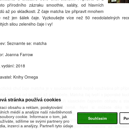
oto přírodního zázraku smoothie, saláty, od hlavních
dů až po skladkosti. Z čaje matcha lze připravit mnohem
e než jen šálek čaje. Vyzkoušejte více než 50 neodolatelných rec
itých silou zeleného čaje i vy!
ev: Seznamte se: matcha
or: Joanna Farrow
 vydání: 2018
avatel: Knihy Omega
cifická chuť čaje matcha je v současné době hojně využívána při příp
ha pokrmů od snídaní až po večeře. Matcha čaj tvoří v japonské kuc
ová stránka používá cookies
lad mnoha pokrmů, je využíván při klasickém čajovém obřadu a sta
dicí a kulturním dědictvím této země. Nyní si můžete díky t
zaci obsahu a reklam, poskytování
álních médií a analýze naší návštěvnosti
noduchým receptům vykouzlit spoustu delikates i vy doma. K
oubory cookie. Informace o tom, jak
Souhlasím
Po
cifické chuti obsahuje řadu prospěšných vitamínů, minerálů a zej
žíváte, sdílíme se svými partnery pro
ioxidantů. Oproti klasickým zeleným čajům má matcha až stonás
ia, inzerci a analýzy. Partneři tyto údaje