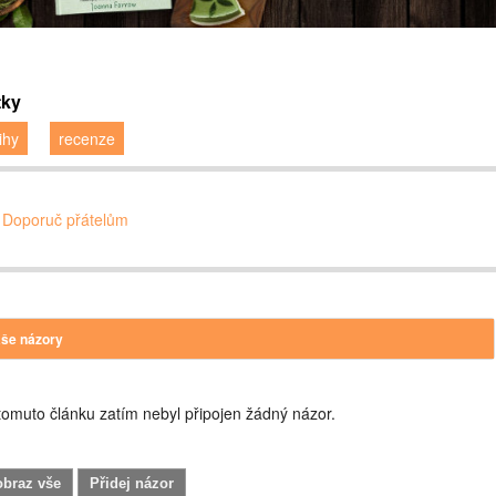
tky
ihy
recenze
Doporuč přátelům
še názory
omuto článku zatím nebyl připojen žádný názor.