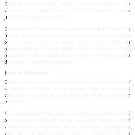
Dobrmani jsou nebojácní, loajální a vysoce inteligentní. Tyto
vlastnosti z nich učinily ideální policejní, válečné a hlídací psy, ale
jsou také vynikajícími společníky.
Dobře vyškolení dobrmani si často vedou velmi dobře s dětmi a v
různých sociálních situacích. Mohou být skvělými terapeutickými
psy. O povaze plemene je obecně známo, že je učenlivé, ale
ochrání. Dobrman, který byl poprvé chován v Německu, si získal
reputaci divokého strážného psa. Toto plemeno je však obvykle
docela jemné a od přírody agresivní.
Historie Dobrmana
Dobrman je ceněn pro svou velkou inteligenci, věrnost a sportovní
schopnosti. V průběhu let toto plemeno pilně pracovalo jako
válečný pes a policejní pes, ale také zůstalo věrným společníkem
mnoha lidí.
Toto plemeno sloužilo jako oficiální válečný pes americké námořní
pěchoty během druhé světové války. Dvacet pět Dobrmanů, kteří
zahynuli při boji s vojáky na Guamu, je oceněno na památníku
válečných psů druhé světové války na Národním hřbitově