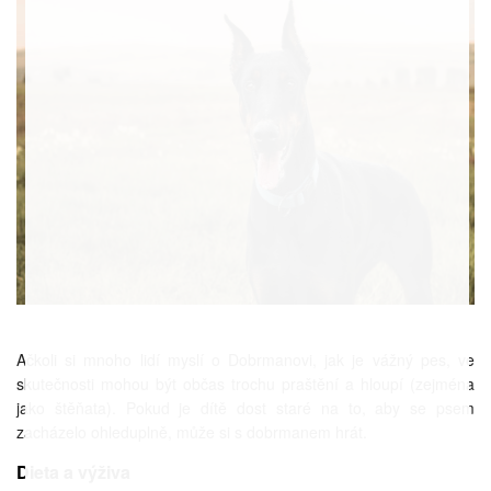
Ačkoli si mnoho lidí myslí o Dobrmanovi, jak je vážný pes, ve
skutečnosti mohou být občas trochu praštění a hloupí (zejména
jako štěňata). Pokud je dítě dost staré na to, aby se psem
zacházelo ohleduplně, může si s dobrmanem hrát.
Dieta a výživa