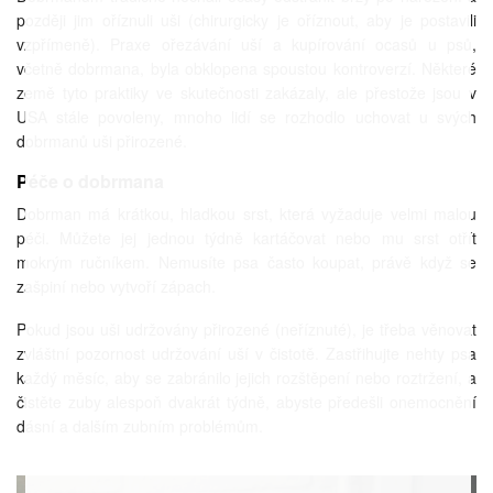
později jim oříznuli uši (chirurgicky je oříznout, aby je postavili
vzpřímeně). Praxe ořezávání uší a kupírování ocasů u psů,
včetně dobrmana, byla obklopena spoustou kontroverzí. Některé
země tyto praktiky ve skutečnosti zakázaly, ale přestože jsou v
USA stále povoleny, mnoho lidí se rozhodlo uchovat u svých
dobrmanů uši přirozené.
Péče o dobrmana
Dobrman má krátkou, hladkou srst, která vyžaduje velmi malou
péči. Můžete jej jednou týdně kartáčovat nebo mu srst otřít
mokrým ručníkem. Nemusíte psa často koupat, právě když se
zašpiní nebo vytvoří zápach.
Pokud jsou uši udržovány přirozené (neříznuté), je třeba věnovat
zvláštní pozornost udržování uší v čistotě. Zastřihujte nehty psa
každý měsíc, aby se zabránilo jejich rozštěpení nebo roztržení, a
čistěte zuby alespoň dvakrát týdně, abyste předešli onemocnění
dásní a dalším zubním problémům.