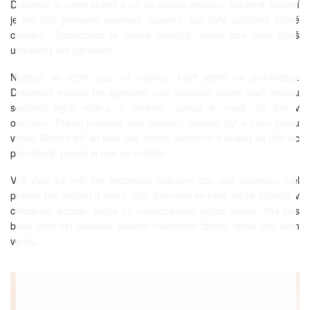
Dobrman je velmi chytrý a učí se docela snadno. Správné školení
je pro toto plemeno naprosto zásadní, aby bylo zajištěno dobré
chování. Socializace je stejně důležitá, takže pes není příliš
ustrašený ani agresivní.
Nejlepší je držet psa na vodítku, když jdete na procházku.
Dobrmani mohou být agresivní vůči ostatním psům, kteří nejsou
součástí jejich rodiny, a obranní, pokud si myslí, že jste v
ohrožení. Pokud projevují toto chování, nemusí být v psím parku
vítáni. Mnoho lidí se také bojí tohoto plemene a budou se cítit víc
pohodlněji, pokud je pes na vodítku.
Váš dvůr by měl být bezpečně oplocen, aby váš dobrman měl
prostor pro toulání a hraní. Toto plemeno se však může ochladit v
chladném počasí, takže ho nenechávejte pořád venku. Váš pes
bude chtít být součástí vašeho rodinného života, spíše než sám
venku.