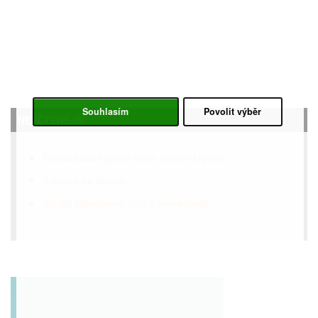
Souhlasím
Povolit výběr
NEJČTENĚJŠÍ
Fotovoltaický panel místo střešní krytiny
Želatina na klouby
Využití jablečného octu v domácnosti