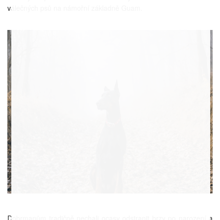
válečných psů na námořní základně Guam.
Dobrmanům tradičně nechali ocasy odstranit brzy po narození a