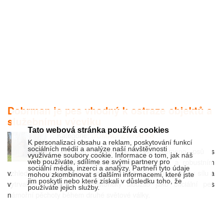
Dobrman je pes vhodný k ostraze objektů a
služebnímu výcviku
Tato webová stránka používá cookies
Kategorie:
DOMÁCÍ ZVÍŘÁTKA
K personalizaci obsahu a reklam, poskytování funkcí
sociálních médií a analýze naší návštěvnosti
Dobrman je středně velké plemeno psů s
využíváme soubory cookie. Informace o tom, jak náš
hlubokým hrudníkem s elegantním a robustním
web používáte, sdílíme se svými partnery pro
sociální média, inzerci a analýzy. Partneři tyto údaje
vzhledem. Toto plemeno je svalnaté a atletické a má velkou sílu a
mohou zkombinovat s dalšími informacemi, které jste
jim poskytli nebo které získali v důsledku toho, že
vytrvalost – natolik, že historicky sloužilo jako oficiální pes
používáte jejich služby.
námořní pěchoty během druhé světové války.