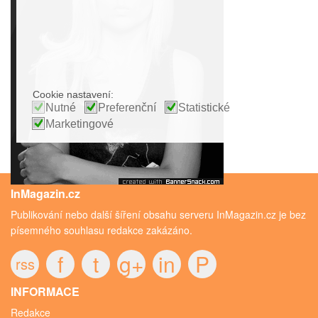
Cookie nastavení:
Nutné
Preferenční
Statistické
Marketingové
InMagazin.cz
Publikování nebo další šíření obsahu serveru InMagazin.cz je bez
písemného souhlasu redakce zakázáno.
f
t
g+
in
P
rss
INFORMACE
Redakce