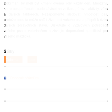
Dobrmani by měli být krmeni dvěma jídly každý den. Množství,
které pes potřebuje, bude záviset na velikosti, úrovni aktivity, věku
a dalších faktorech. Nezapomeňte sledovat hmotnost psa,
protože obezita může snížit životnost vašeho psa a přispět k riziku
dalších zdravotních stavů. Diskutujte o výživových potřebách
vašeho psa s veterinářem a získejte doporučení specifická pro
vašeho mazlíčka.
Štítky
Dobrman
pes
Doporuč přátelům