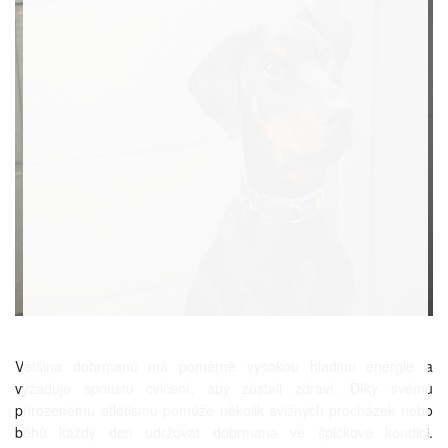
Většina dobrmanů má poměrně vysokou hladinu energie a
vyžaduje spoustu cvičení, aby zůstali zdraví. Díky svému
přirozenému atletismu pomůže několik svižných procházek nebo
běhů každý den udržovat dobrmana ve špičkové kondici.