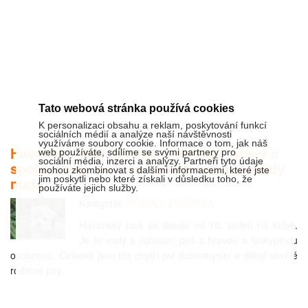
Tato webová stránka používá cookies
K personalizaci obsahu a reklam, poskytování funkcí
sociálních médií a analýze naší návštěvnosti
využíváme soubory cookie. Informace o tom, jak náš
Havanský psík je milý, přátelský, hravý a
web používáte, sdílíme se svými partnery pro
sociální média, inzerci a analýzy. Partneři tyto údaje
společenský pes, se kterým nebude nikdy
mohou zkombinovat s dalšími informacemi, které jste
nuda
jim poskytli nebo které získali v důsledku toho, že
používáte jejich služby.
Kategorie:
DOMÁCÍ ZVÍŘÁTKA
Havanský psík se datuje od 15. století na Kubě.
Je to malý a robustní pes s hravou a láskyplnou
osobností. Celkově jsou tito chytří psi dobromyslní a dělají skvělé
rodinné psy.