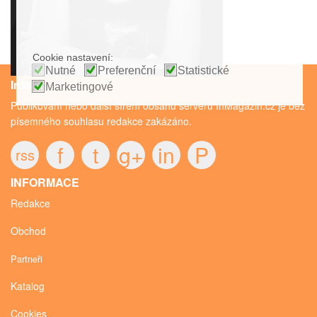
Cookie nastavení:
Nutné
Preferenční
Statistické
InMagazin.cz
Marketingové
Publikování nebo další šíření obsahu serveru InMagazin.cz je bez
písemného souhlasu redakce zakázáno.
f
t
g+
in
P
rss
INFORMACE
Redakce
Obchod
Partneři
Katalog
Cookies