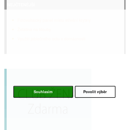
NEJČTENĚJŠÍ
Fotovoltaický panel místo střešní krytiny
Želatina na klouby
Využití jablečného octu v domácnosti
Souhlasím
Povolit výběr