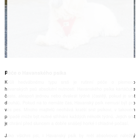
Péče o Havanského psíka
Kvůli hedvábnému typu srsti je rutinní péče o plemeno
havanských psů absolutní nutností. Havanského psíka kartáčujte
často, alespoň jednou nebo dvakrát týdně (častěji, pokud je srst
dlouhá). Pokud na to nemáte čas, Havanský psík nemusí být pro
vás pes. Mnoho majitelů nechává kratší srst psíkovi, v takovém
případě může být nutné stříhání každých několik týdnů. Jejich srst
je chrání před sluncem a dobře snášejí horké i chladné počasí.
Jako všichni psi, i Havanský psík by měl absolvovat náležitý