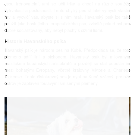
Jsou trénovatelní, umí se učit triky a chodí na různé soutěže
vytrvalosti a poslušnosti. Tento chytrý pes si také vymyslí vlastní
hry a vycvičí vás, abyste si s ním hráli. Havanský psík lze také
použít jako hostujícího terapeutického psa, zvláště pokud byl pes
dobře socializovaný, aby nebyl plachý s cizími lidmi.
Historie Havanského psíka
Havanský psík je národní pes na Kubě. Předpokládá se, že toto
plemeno sdílí linii s bichonem. Havanský psík byl milovaným
mazlíčkem kubánských aristokratů a později se stal populárním
mezi bohatými Evropany, včetně královny Viktorie a Charlese
Dickense. Tento čistokrevný pes je nyní na Kubě vzácný, protože
ostrov je zaplaven toulavými smíšenými plemeny.