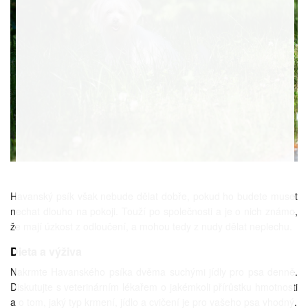
Havanský psík však nebude dělat dobře, pokud ho budete muset
nechat dlouho na pokoji. Touží po společnosti a je o nich známo,
že mají úzkost z odloučení, a mohou tedy z nudy dělat neplechu.
Dieta a výživa
Nakrmte Havanského psíka dvěma suchými jídly pro psa denně.
Diskutujte s veterinárním lékařem o jakémkoli přírůstku hmotnosti
a o tom, jaký typ krmení, jídlo a cvičení je pro vašeho psa vhodný.