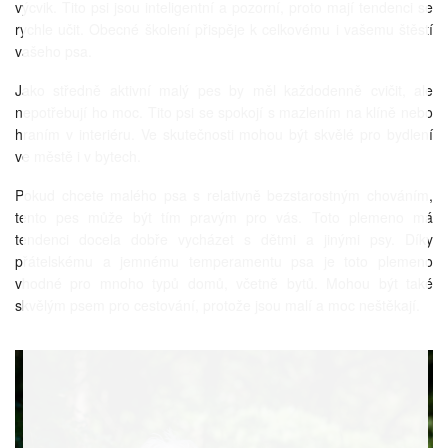
výcvik. Tito psi jsou inteligentní a pozorní, proto mají tendenci se
rychle učit. Obecné školení přispěje k celkovému i vašemu štěstí
vašeho psa.
Jako středně aktivní malý pes by měl každodenně cvičit, ale
nepotřebují ho moc. Tito psi se spokojí s mazlením na klíně nebo
hraním v interiéru. Ve skutečnosti mohou být skvělé pro bydlení
ve městě i v bytech.
Pokud chcete malého psa s relativně bezstarostným chováním,
tento pes může být tím pravým pro vás. Toto plemeno má
tendenci docela dobře vycházet s dětmi a jinými psy. Díky
přátelskému a jemnému temperamentu psa je toto plemeno
vhodné pro mnoho typů domů, včetně bytů. Mohou být také
skvělým psem pro cestování, protože jsou malí a moc neštěkají.