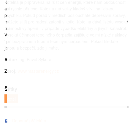
Kotelna je připravena na růst cen energií, které nám budoucnost
asi rychle přinese. Kotelna má velký kladný vliv i na lidskou
psychiku. Pokud pořád v médiích posloucháte depresivní zprávy,
můžete si jít pro radost zatopit v kotle. Kotelna dává jistotu vysoké
účinnosti vytápění i v případě výpadku elektřiny a jiných katastrof.
Vysoká účinnost tepelného čerpadla zajišťuje velmi nízké náklady
i při bezpracném topení tepelným čerpadlem. Pokud hledáte
jistotu a bezpečí, zde ji máte.
Autor:
Ing. Pavel Sýkora
Zdroj:
www.masterenergy.cz
Štítky
kotel
Doporuč přátelům