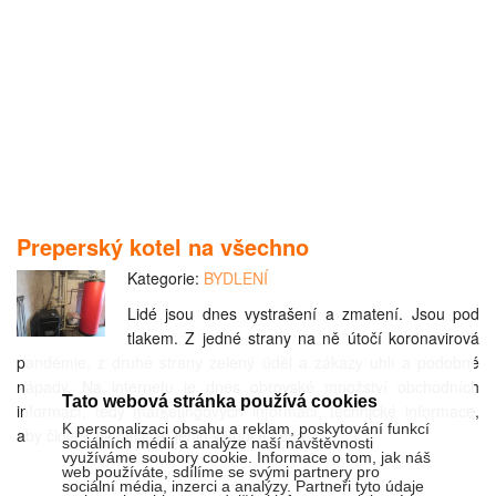
Preperský kotel na všechno
Kategorie:
BYDLENÍ
Lidé jsou dnes vystrašení a zmatení. Jsou pod
tlakem. Z jedné strany na ně útočí koronavirová
pandémie, z druhé strany zelený úděl a zákazy uhlí a podobné
nápady. Na internetu je dnes obrovské množství obchodních
Tato webová stránka používá cookies
informací, tedy marketingových informací, technické informace,
K personalizaci obsahu a reklam, poskytování funkcí
aby člověk hledal jako jehlu v kupce sena.
sociálních médií a analýze naší návštěvnosti
využíváme soubory cookie. Informace o tom, jak náš
web používáte, sdílíme se svými partnery pro
sociální média, inzerci a analýzy. Partneři tyto údaje