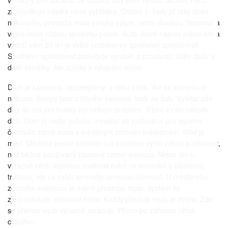
výhodný pro občana. Je otázka, kdy jeho výrobu ukončí, nebo
zkomplikuje nějaká nové vyhláška. Octavii 1. řady již taky dnes
nekoupíte, přestože měla vysoký výkon, velmi dlouhou životnost a
velmi velmi nízkou spotřebu paliva. Auto, které najede milion km a
vydrží vám 20 let je velké problém ve spotřební společnosti.
Spotřební společnost potřebuje vyrábět a prodávat. Stále další a
další výrobky. Ale zpátky k vytápění domů.
Dům je kamenný, nezateplený, z roku 1906. Ani se zateplovat
nebude. Sklepy jsou z říčního kamene, tedy ze žuly. Vyvrtat zde
díry do zdí pro trubky byl celkem problém. Vrtání trvalo několik
dnů. Dům je vedle potoka, investor se rozhodnul pro tepelné
čerpadlo země voda s měděným zemním kolektorem. Měď je
měď. Měděný zemní kolektor má mnohem vyšší výkon a účinnost,
než běžně používaný plastový zemní kolektor. Nejde jen o
výrazně větší tepelnou vodivost mědi ve srovnání s plastovou
trubkou, ale i o vyšší termodynamickou účinnost. U měděného
zemního kolektoru je méně přestupů tepla, systém se
zjednodušuje, účinnost roste. Každý přestup tepla je ztráta. Zde
se přenos tepla výrazně zkracuje. Přímo po zahradě běhá
chladivo.