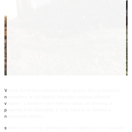
V tomto domě byla nalezena ideální souhra. Dům je kamenný,
nezateplený, je zde tepelné čerpadlo s vysokou účinností
vytápění , u kterého v zimě neklesá výkon, ani účinnost, a
preperský kotel ekologický, 5. třídy, který je na všechno a
nepotřebuje elektřinu.
systém domu je tedy optimalizován do nepohody dnů budoucích.