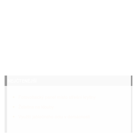
NEJČTENĚJŠÍ
Fotovoltaický panel místo střešní krytiny
Želatina na klouby
Využití jablečného octu v domácnosti