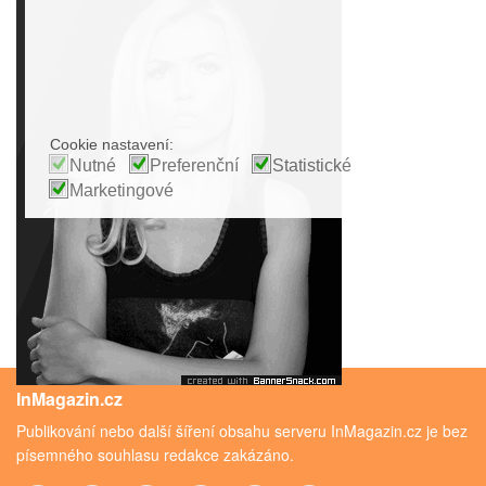
Cookie nastavení:
Nutné
Preferenční
Statistické
Marketingové
InMagazin.cz
Publikování nebo další šíření obsahu serveru InMagazin.cz je bez
písemného souhlasu redakce zakázáno.