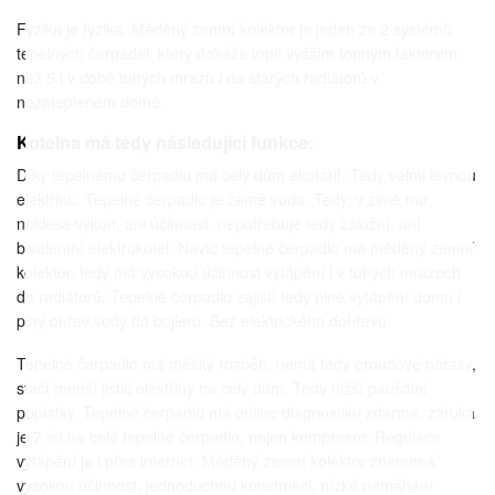
Fyzika je fyzika. Měděný zemní kolektor je jeden ze 2 systémů
tepelných čerpadel, který dokáže topit vyšším topným faktorem
než 5 i v době tuhých mrazů i do starých radiátorů v
nezatepleném domě.
Kotelna má tedy následující funkce:
Díky tepelnému čerpadlu má celý dům ekotarif. Tedy velmi levnou
elektřinu. Tepelné čerpadlo je země voda. Tedy, v zimě mu
neklesá výkon, ani účinnost, nepotřebuje tedy záložní, ani
bivalentní elektrokotel. Navíc tepelné čerpadlo má měděný zemní
kolektor, tedy má vysokou účinnost vytápění i v tuhých mrazech
do radiátorů. Tepelné čerpadlo zajistí tedy plné vytápění domu i
plný ohřev vody do bojleru. Bez elektrického dohřevu.
Tepelné čerpadlo má měkký rozběh, nemá tedy proudové nárazy,
stačí menší jistič elektřiny na celý dům. Tedy nižší paušální
poplatky. Tepelné čerpadlo má online diagnostiku zdarma, záruka
je 7 let na celé tepelné čerpadlo, nejen kompresor. Regulace
vytápění je i přes internet. Měděný zemní kolektor znamená
vysokou účinnost, jednoduchou konstrukci, nízké namáhání