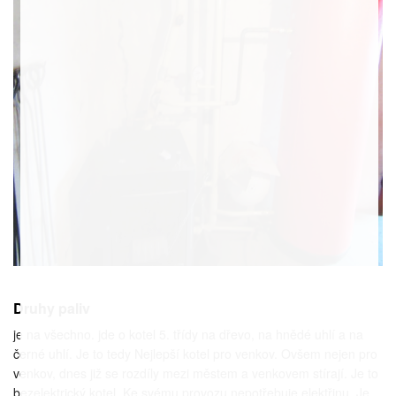
Druhy paliv
je na všechno. jde o kotel 5. třídy na dřevo, na hnědé uhlí a na
černé uhlí. Je to tedy Nejlepší kotel pro venkov. Ovšem nejen pro
venkov, dnes již se rozdíly mezi městem a venkovem stírají. Je to
bezelektrický kotel. Ke svému provozu nepotřebuje elektřinu. Je