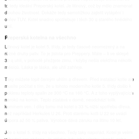
to tedy ideální Preperský kotel. Je litinový, což by mělo znamenat
dlouhou životnost. Dokáže tedy samotížkou zajistit vytápění i
ohřev TUV. Kotel snadno spotřebuje i těch 30 q starého hnědého
uhlí.
Preperská kotelna na všechno
Litinový kotel je kotel 5. třídy, je tedy časově neomezený a na
různé druhy paliv. To je jistota pro Preppery. Máte – li ve sklepě
30 q uhlí, v pohodě přežijete zimu, i kdyby nešla elektřina několik
měsíců. Láska je láska, ale uhlí zahřeje.
Taky můžete topit černým uhlím a dřevem. Před instalací kotle ale
musíte počítat s tím, že u tohoto moderního kotle 5. třídy došlo k
poklesu teploty spalin ze 300 °C na 160 °C. A z toho vyplývajících
nároků na komín. Teplo zůstává v domě, neodchází tolik
komínem ven. I díky tomu má kotel o 33 % nižší spotřebu dřeva,
než například Herkules U 26. Proti starému kotli U 22 se uvádí
úspora až 50 % paliva. Výrobce dává záruku na litinu 10 let.
Jde o kotel 5. třídy na všechno. Tedy taky napořád. Kotel je velmi