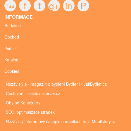
f
t
g+
in
P
rss
INFORMACE
Redakce
Obchod
Partneři
Katalog
Cookies
Nezávislý e - magazín o bydlení
Bydlení - JakBydlet.cz
Cestování - cestovniserver.cz
Obytné
Kontejnery
SEO, optimalizace stránek
Nezávislý internetový časopis o mobilech to je
Mobilstory.cz