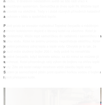
nádobu. V dnešním nestabilním světě se lidé rádi vrací k
samotížným systémům. Samotížka je dnes opět IN. Můžete topit
nezávisle na elektřině. Tedy v i době různých přírodních katastrof
a pohrom v klidu a spolehlivě topíte.
Právě proto se investor rozhodnul Tepelné čerpadlo s měděným
zemním kolektorem doplnit o litinový kotel na všechno. Kotel je
bezelektrický. Může topit samotížkou do radiátorů i samotížkou na
teplou vodu. Kotel ke svému provozu nepotřebuje elektřinu. Kotel
je velmi pohotový zdroj tepla a teplé vody. Obvykle je to tak, že
pokud máte studený bojler 200 l , tedy právě ho nenahřálo
tepelné čerpadlo, když škrtnete sirkou, za 40 minut se můžete jít
sprchovat. Kotel přesměruje celý výkon do bojleru na ohřev teplé
vody. Zde ale kotel natápí mnohem větší zásobu teplé vody.
Systém je samozřejmě jištěn proti opaření horkou vodou z bojleru
i proti přetopení kotle.