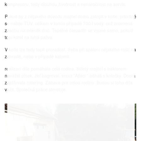
kompresoru, tedy dlouhou životnost a nenáročnost na servis.
Pokud by z nějakého důvodu majitel domu zatopil v kotle, prioritně
se nabije TUV, celkem v tomto případě 700 l vody, což znamená
zásobu na několik dnů. Tepelné čerpadlo se vypne samo, pokud
topí kotel na tuhá paliva.
V kotle lze tedy topit proradost, třeba při spálení nějakého roští na
zahradě, nebo v případě kalamit.
realizaci díla pomáhala celá rodina. 80letý majitel s traktorem
navážel písek, zeť bagroval, vnuci "Ajťáci " běhali s kolečky. Dcera
zajišťovala catering. Zábava pro celou rodinu. Budou si toho díla
vážit. Společná práce stmeluje.