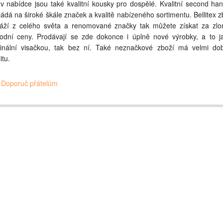
 v nabídce jsou také kvalitní kousky pro dospělé. Kvalitní second han
ládá na široké škále značek a kvalitě nabízeného sortimentu. Bellitex z
áží z celého světa a renomované značky tak můžete získat za zl
odní ceny. Prodávají se zde dokonce i úplně nové výrobky, a to j
ginální visačkou, tak bez ní. Také neznačkové zboží má velmi do
itu.
Doporuč přátelům