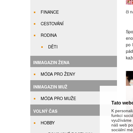
či 
FINANCE
CESTOVÁNÍ
Spo
RODINA
eno
po 
DĚTI
pád
kaž
INMAGAZIN ŽENA
MÓDA PRO ŽENY
INMAGAZIN MUŽ
MÓDA PRO MUŽE
Tato web
VOLNÝ ČAS
K personali
funkcí soci
využíváme s
HOBBY
náš web pou
sociální méd