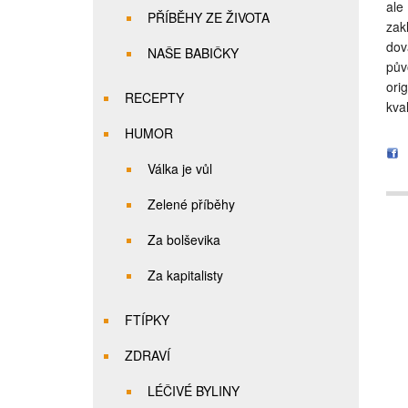
ale
PŘÍBĚHY ZE ŽIVOTA
zak
dov
NAŠE BABIČKY
pův
ori
RECEPTY
kval
HUMOR
Válka je vůl
Zelené příběhy
Za bolševika
Za kapitalisty
FTÍPKY
ZDRAVÍ
LÉČIVÉ BYLINY