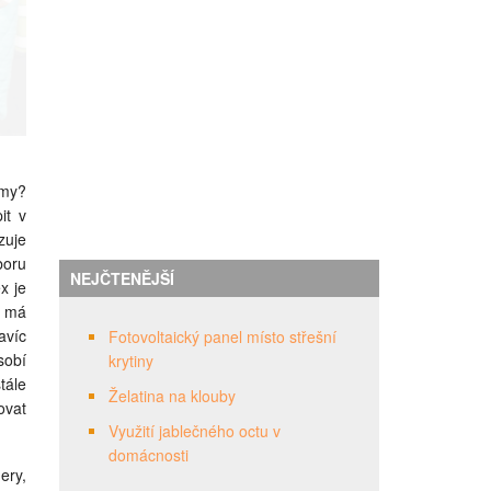
umy?
it v
zuje
boru
NEJČTENĚJŠÍ
x je
, má
avíc
Fotovoltaický panel místo střešní
sobí
krytiny
tále
Želatina na klouby
ovat
Využití jablečného octu v
domácnosti
ery,