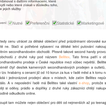
binovat s dalšími informacemi, které
kytli nebo které získali v důsledku toho,
 jejich služby.
vení:
Nutné
Preferenční
Statistické
Marketingové
tedy cenu utrácet za dětské oblečení před prázdninami obrovské s
itě ne. Stačí si potřebné vybavení na dětské letní putování nakoup
litním secondhandovém obchodě. Přesně takové second handy provo
 obchodů z druhé ruky pod názvem
Bellitex
. Tato firma patří v o
ondhandového prodeje v České republice mezi vůbec největší. Bellite
 téměř čtyř desítek kamenných secondhandových prodejen a outletů
é tzv. hrabárny s cenami již od 10 korun za kus v řadě měst a k tomu n
ádá i jednorázové prodejní akce v místech, kde zatím Bellitex nepů
tálo. A v neposlední řadě má Bellitex také vlastní
e-shop
, protože s
těji si oděvy, prádlo a doplňky z druhé ruky zákazníci chtějí nakup
odlně odkudkoliv online.
oupit tam můžete nejen oblečení pro děti od nejmenších až po teenag