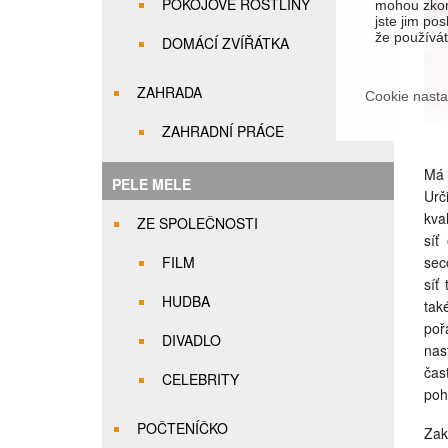
POKOJOVÉ ROSTLINY
mohou zkom
jste jim pos
že používáte
DOMÁCÍ ZVÍŘÁTKA
ZAHRADA
Cookie nasta
ZAHRADNÍ PRÁCE
Má 
PELE MELE
Urč
kva
ZE SPOLEČNOSTI
síť
FILM
sec
síť
HUDBA
tak
poř
DIVADLO
nas
čas
CELEBRITY
poh
POČTENÍČKO
Zak