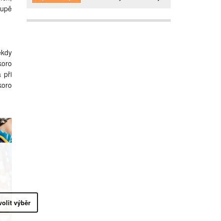
lupě
ěkdy
koro
 při
koro
volit výběr