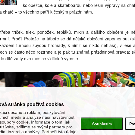
koloběžce, kole a skateboardu nebo lesní výpravy na cha
na chatě – to všechno patří k českým prázdninám.
třeba triček, tílek, ponožek, tepláků, mikin a dalšího oblečení je n
rmní. Proč? Protože na táboře se dá nějaké oblečení zapomenout (s
každém turnusu zbydou hromady, k nimž se nikdo nehlásí), v lese a
ech se často něco roztrhne a je pak tu známá prázdninová pravda: s
dé dítě za ty dva měsíce viditelně vyroste.
ová stránka používá cookies
zaci obsahu a reklam, poskytování
álních médií a analýze naší návštěvnosti
oubory cookie. Informace o tom, jak
Souhlasím
Po
žíváte, sdílíme se svými partnery pro
ia, inzerci a analýzy. Partneři tyto údaje