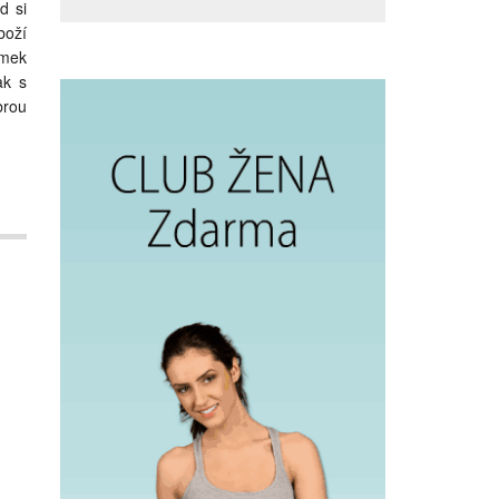
d si
boží
omek
ak s
brou