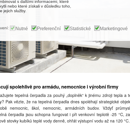
binovat s dalšími informacemi, které
kytli nebo které získali v důsledku toho,
 jejich služby.
vení:
Nutné
Preferenční
Statistické
Marketingové
cují spolehlivě pro armádu, nemocnice i výrobní firmy
ažujete tepelná čerpadla za pouhý „doplněk“ k jinému zdroji tepla a t
y? Pak vězte, že na tepelná čerpadla dnes spoléhají strategické objek
obě nemocnic, škol, nemocnic, armádních budov. Vždyť průmys
elná čerpadla jsou schopna fungovat i při venkovní teplotě -25 °C, zaji
ově stovky kubíků teplé vody denně, ohřát výstupní vodu až na 120 °C.