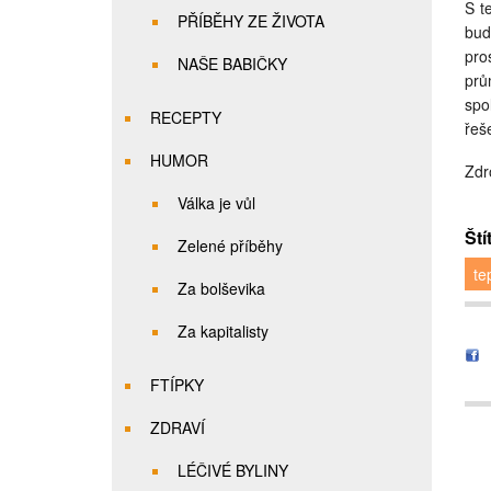
S t
PŘÍBĚHY ZE ŽIVOTA
bud
pro
NAŠE BABIČKY
prů
spo
RECEPTY
řeš
HUMOR
Zdr
Válka je vůl
Ští
Zelené příběhy
te
Za bolševika
Za kapitalisty
FTÍPKY
ZDRAVÍ
LÉČIVÉ BYLINY