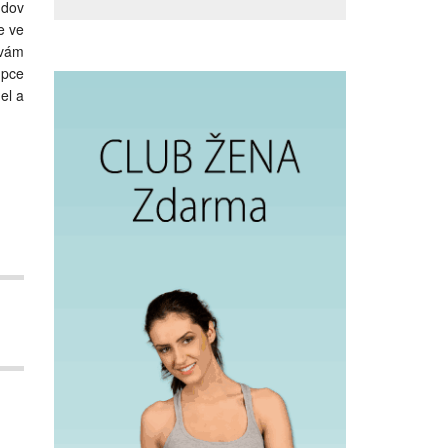
udov
e ve
 vám
upce
el a