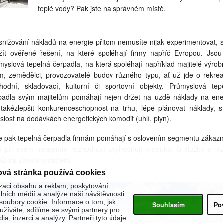
teplé vody? Pak jste na správném místě.
 snižování nákladů na energie přitom nemusíte nijak experimentovat, s
žít ověřené řešení, na které spoléhají firmy napříč Evropou. Jsou
myslová tepelná čerpadla, na která spoléhají například majitelé výrob
em, zemědělci, provozovatelé budov různého typu, ať už jde o rekrea
hodní, skladovací, kulturní či sportovní objekty. Průmyslová tep
padla svým majitelům pomáhají nejen držet na uzdě náklady na ener
 takézlepšit konkurenceschopnost na trhu, lépe plánovat náklady, sn
islost na dodávkách energetických komodit (uhlí, plyn).
e pak tepelná čerpadla firmám pomáhají s oslovením segmentu zákazn
ří při svém nákupním rozhodnutí zvýhodňují produkty či služby s ní
ží na životní prostředí.
ová stránka používá cookies
zaci obsahu a reklam, poskytování
álních médií a analýze naší návštěvnosti
oubory cookie. Informace o tom, jak
Souhlasím
Po
žíváte, sdílíme se svými partnery pro
ia, inzerci a analýzy. Partneři tyto údaje