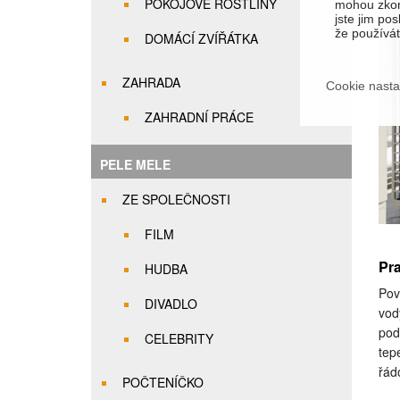
POKOJOVÉ ROSTLINY
mohou zkom
jste jim pos
že používáte
DOMÁCÍ ZVÍŘÁTKA
ZAHRADA
Cookie nasta
ZAHRADNÍ PRÁCE
PELE MELE
ZE SPOLEČNOSTI
FILM
Pra
HUDBA
Pov
DIVADLO
vod
pod
CELEBRITY
tep
řád
POČTENÍČKO