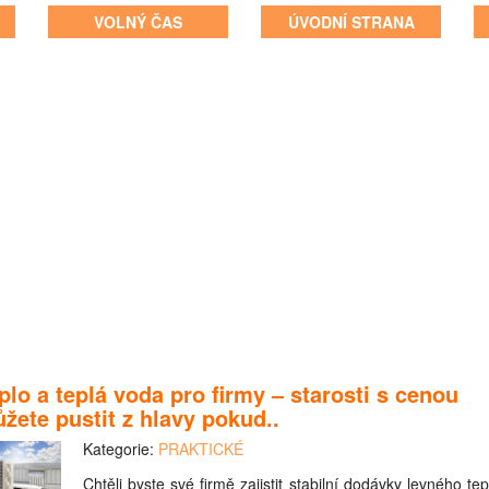
VOLNÝ ČAS
ÚVODNÍ STRANA
plo a teplá voda pro firmy – starosti s cenou
žete pustit z hlavy pokud..
Kategorie:
PRAKTICKÉ
Chtěli byste své firmě zajistit stabilní dodávky levného tep