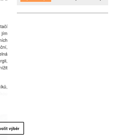
tačí
 jím
ních
ční,
elná
gii,
ížit
íků,
zkou
volit výběr