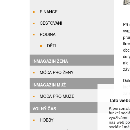
FINANCE
CESTOVÁNÍ
Při
vyu
RODINA
prů
fir
DĚTI
obc
čer
INMAGAZIN ŽENA
ale
záv
MÓDA PRO ŽENY
Dál
INMAGAZIN MUŽ
kte
zátě
MÓDA PRO MUŽE
Tato web
VOLNÝ ČAS
K personali
funkcí soci
využíváme s
HOBBY
náš web pou
sociální méd