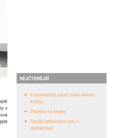
NEJČTENĚJŠÍ
Fotovoltaický panel místo střešní
eplé
krytiny
ty v
Želatina na klouby
lová
Využití jablečného octu v
stit
domácnosti