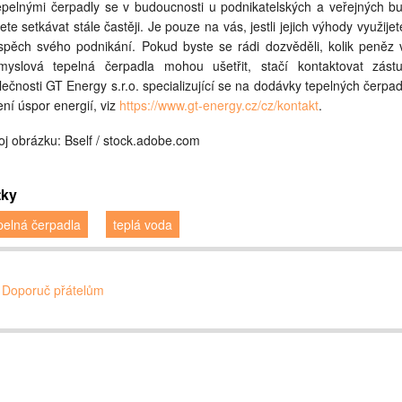
epelnými čerpadly se v budoucnosti u podnikatelských a veřejných b
ete setkávat stále častěji. Je pouze na vás, jestli jejich výhody využijet
spěch svého podnikání. Pokud byste se rádi dozvěděli, kolik peněz
myslová tepelná čerpadla mohou ušetřit, stačí kontaktovat zást
lečnosti GT Energy s.r.o. specializující se na dodávky tepelných čerpad
ení úspor energií, viz
https://www.gt-energy.cz/cz/kontakt
.
oj obrázku: Bself / stock.adobe.com
tky
pelná čerpadla
teplá voda
Doporuč přátelům