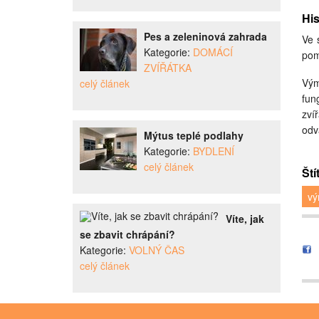
His
Pes a zeleninová zahrada
Ve 
Kategorie:
DOMÁCÍ
pom
ZVÍŘÁTKA
Vým
celý článek
fun
zvíř
odv
Mýtus teplé podlahy
Kategorie:
BYDLENÍ
celý článek
Ští
vý
Víte, jak
se zbavit chrápání?
Kategorie:
VOLNÝ ČAS
celý článek