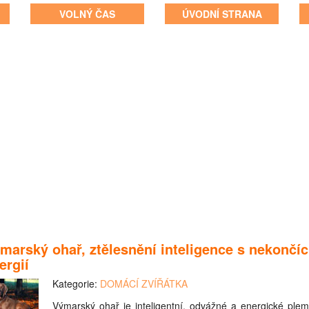
VOLNÝ ČAS
ÚVODNÍ STRANA
marský ohař, ztělesnění inteligence s nekončíc
ergií
Kategorie:
DOMÁCÍ ZVÍŘÁTKA
Výmarský ohař je inteligentní, odvážné a energické ple