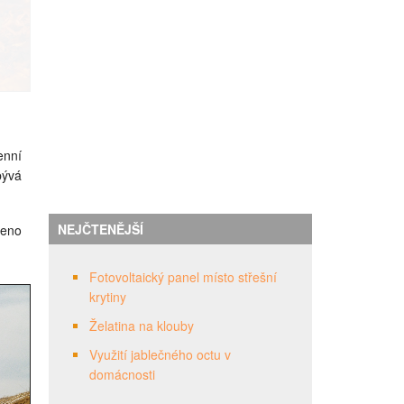
enní
bývá
NEJČTENĚJŠÍ
meno
Fotovoltaický panel místo střešní
krytiny
Želatina na klouby
Využití jablečného octu v
domácnosti