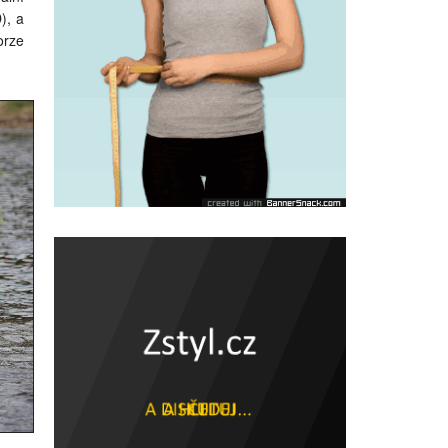
), a
orze