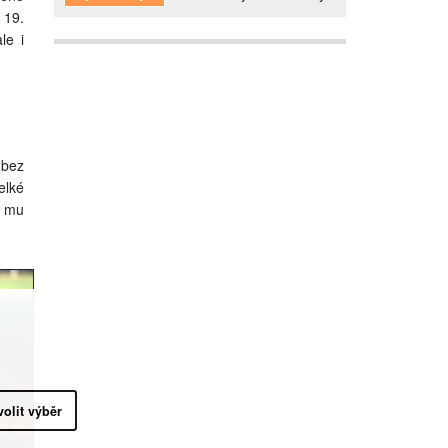
 19.
le i
 bez
elké
e mu
volit výběr