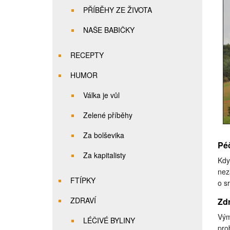
PŘÍBĚHY ZE ŽIVOTA
NAŠE BABIČKY
RECEPTY
HUMOR
Válka je vůl
Zelené příběhy
Za bolševika
Pé
Za kapitalisty
Kdy
nez
FTÍPKY
o s
ZDRAVÍ
Zdr
Vým
LÉČIVÉ BYLINY
pro