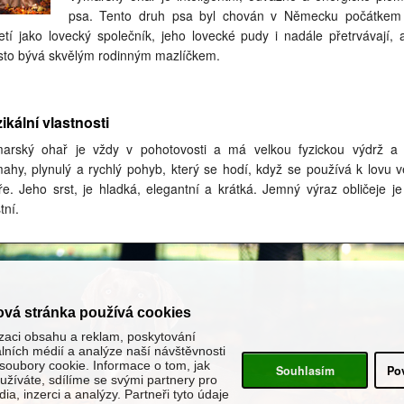
psa. Tento druh psa byl chován v Německu počátkem
letí jako lovecký společník, jeho lovecké pudy i nadále přetrvávají, a
sto bývá skvělým rodinným mazlíčkem.
ikální vlastnosti
arský ohař je vždy v pohotovosti a má velkou fyzickou výdrž a
ahy, plynulý a rychlý pohyb, který se hodí, když se používá k lovu v
ře. Jeho srst, je hladká, elegantní a krátká. Jemný výraz obličeje j
tní.
ová stránka používá cookies
zaci obsahu a reklam, poskytování
álních médií a analýze naší návštěvnosti
oubory cookie. Informace o tom, jak
Souhlasím
Po
žíváte, sdílíme se svými partnery pro
ia, inzerci a analýzy. Partneři tyto údaje