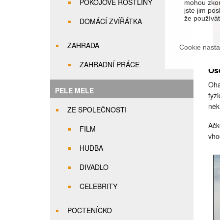
POKOJOVÉ ROSTLINY
mohou zkom
jste jim pos
že používáte
DOMÁCÍ ZVÍŘÁTKA
ZAHRADA
Cookie nasta
ZAHRADNÍ PRÁCE
Os
Oha
PELE MELE
fyz
nek
ZE SPOLEČNOSTI
Ačk
FILM
vho
HUDBA
DIVADLO
CELEBRITY
POČTENÍČKO