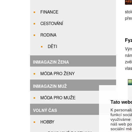
sto
FINANCE
pře
CESTOVÁNÍ
RODINA
Fyz
DĚTI
Vým
nám
zvě
INMAGAZIN ŽENA
vlas
MÓDA PRO ŽENY
INMAGAZIN MUŽ
MÓDA PRO MUŽE
Tato web
VOLNÝ ČAS
K personali
funkcí soci
využíváme s
HOBBY
náš web pou
sociální méd