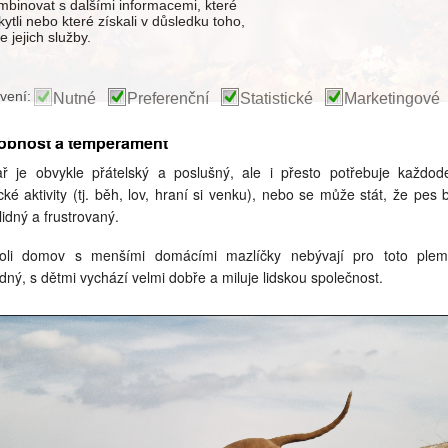
binovat s dalšími informacemi, které
kytli nebo které získali v důsledku toho,
 jejich služby.
vení:
Nutné
Preferenční
Statistické
Marketingové
obnost a temperament
ř je obvykle přátelský a poslušný, ale i přesto potřebuje každod
ické aktivity (tj. běh, lov, hraní si venku), nebo se může stát, že pes 
lidný a frustrovaný.
oli domov s menšími domácími mazlíčky nebývají pro toto ple
dný, s dětmi vychází velmi dobře a miluje lidskou společnost.