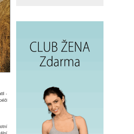
il -
péči
otní
ální