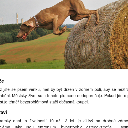
če
ž jste se psem venku, měl by být držen v zorném poli, aby se neztrat
aběhl. Městský život se u tohoto plemene nedoporučuje. Pokud jde o 
rst,je téměř bezproblémová,stačí občasná koupel.
aví
arský ohař, s životností 10 až 13 let, je citlivý na drobné zdrav
blémy, jako jsou entropium, hypertophic osteodystrofie , spin