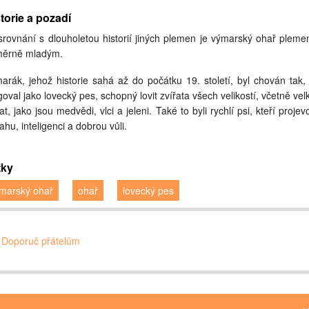
torie a pozadí
srovnání s dlouholetou historií jiných plemen je výmarský ohař plem
ěrně mladým.
arák, jehož historie sahá až do počátku 19. století, byl chován tak,
goval jako lovecký pes, schopný lovit zvířata všech velikostí, včetně vel
at, jako jsou medvědi, vlci a jeleni. Také to byli rychlí psi, kteří projev
ahu, inteligenci a dobrou vůli.
tky
marský ohař
ohař
lovecký pes
Doporuč přátelům