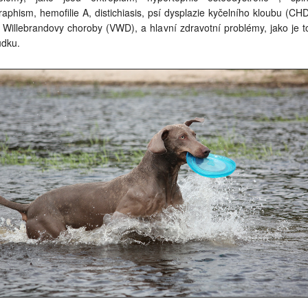
raphism, hemofilie A, distichiasis, psí dysplazie kyčelního kloubu (CHD
 Willebrandovy choroby (VWD), a hlavní zdravotní problémy, jako je t
udku.