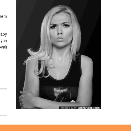
enem
 aby
kých
ovali