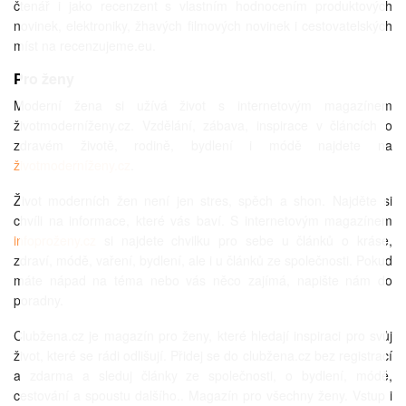
čtenář i jako recenzent s vlastním hodnocením produktových
novinek, elektroniky, žhavých filmových novinek i cestovatelských
míst na recenzujeme.eu.
Pro ženy
Moderní žena si užívá život s internetovým magazínem
životmoderníženy.cz. Vzdělání, zábava, inspirace v článcích o
zdravém životě, rodině, bydlení i módě najdete na
životmoderníženy.cz
.
Život moderních žen není jen stres, spěch a shon. Najděte si
chvíli na informace, které vás baví. S internetovým magazínem
infoproženy.cz
si najdete chvilku pro sebe u článků o kráse,
zdraví, módě, vaření, bydlení, ale i u článků ze společnosti. Pokud
máte nápad na téma nebo vás něco zajímá, napište nám do
poradny.
Clubžena.cz je magazín pro ženy, které hledají inspiraci pro svůj
život, které se rádi odlišují. Přidej se do clubžena.cz bez registrací
a zdarma a sleduj články ze společnosti, o bydlení, módě,
cestování a spoustu dalšího.. Magazín pro všechny ženy. Vstup i