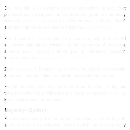
Baví vás články o životním stylu a nedokážete si svůj život
představit bez smyslu pro humor? Máte kliku, protože internetový
magazín klika1.cz je plný vtipů, hlášek, humoru, citátů, ale i kvízů
a módních tipů a rad pro každou příležitost.-
www.klika1.cz
.
Pokud chcete žít zdravě, bydlet s ohledem na životní prostředí i
své zdraví, zajímají vás bylinky, které vám pomohou při potížích a
spousta dalších zdravých témat, pak je internetový magazín
lékárna-nazeleno.cz
www.lekarna-nazeleno.cz
.
Znáš
pravdu.cz
? Magazín se skutečnými zážitky, cestováním,
záhadami i dobrým jídlem, na kterém se dozvíte jen pravdu.
Hledáte inspiraci pro bydlení nebo třeba oblečení či tipy na
trávení volného času? Tak právě pro vás je tu magazín
inspirit.cz
,
kde o chytré řešení není nouze.
Magazíny - Bydlení
Pro všechny, které je bydlení hobby či povolání, ale i pro ty, kteří
aktuálně pracují na vylepšení svého bydlení, je tu internetový