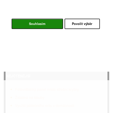
Souhlasím
Povolit výběr
NEJČTENĚJŠÍ
Fotovoltaický panel místo střešní krytiny
Želatina na klouby
Využití jablečného octu v domácnosti