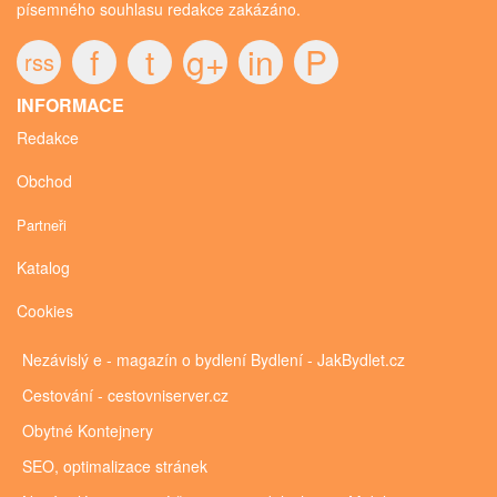
písemného souhlasu redakce zakázáno.
f
t
g+
in
P
rss
INFORMACE
Redakce
Obchod
Partneři
Katalog
Cookies
Nezávislý e - magazín o bydlení
Bydlení - JakBydlet.cz
Cestování - cestovniserver.cz
Obytné
Kontejnery
SEO, optimalizace stránek