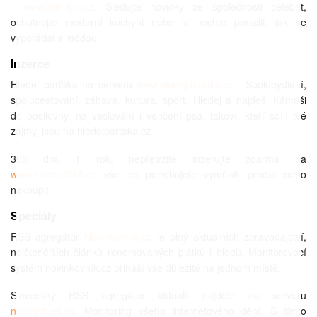
-
www.bon-ton.cz
. Sledujte novinky ze společnosti celebrit,
ochutnejte moderní kuchyni nebo si nechte poradit, jak se
vypořádat s módou.
Inzerce
Hledej parťáka na serveru
www.hledejpartaka.cz
. Spolubydlení,
spolucestování, zábava, kultura, sport. Hledej a najdeš. Kámoši
do posilovny, na veslování i venčení psa, takoví, kteří sdílí tvé
zájmy, jsou na hledejpartaka.cz.
365 dní, 1 rok, nepřetržitě inzerujte zdarma na
www.inzerce365.cz
vše, co potřebujete vyměnit, prodat nebo
nakoupit.
Speciály
RSS agregátor
Novinkovník.cz
je plný aktuálních zpravodajství,
nejčtenějších článků renomovaných plátků i blogů. Monitorovací
systém novinkovník.cz přináší vše důležité na jednom místě.
Slovenský RSS agregátor aktualit najdete na serveru
novinydnes.sk
. Monitoring všeho internetového dění. S tímto