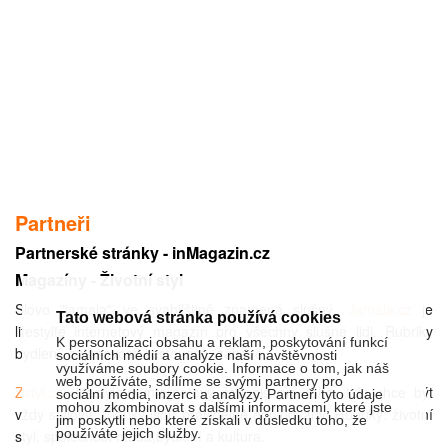
Partneři
Partnerské stránky - inMagazin.cz
Magazíny - Životní styl
Slovo "jamala" ve svahilštině znamená slušný.
Jamala.cz
je
Tato webová stránka používá cookies
lifestylte internetový magazín pro všechny slušné lidi. Rubriky
K personalizaci obsahu a reklam, poskytování funkcí
bydlení, zajímavosti cestování, zábavě.
sociálních médií a analýze naší návštěvnosti
využíváme soubory cookie. Informace o tom, jak náš
web používáte, sdílíme se svými partnery pro
Zstyl.cz
- lifestylový internetový časopis pro toho, kdo chce být
sociální média, inzerci a analýzy. Partneři tyto údaje
mohou zkombinovat s dalšími informacemi, které jste
vždy stylový. Články jsou pravidelně doplňovány. Rubriky: životní
jim poskytli nebo které získali v důsledku toho, že
používáte jejich služby.
styl, společnost móda,bydlení a kultura.