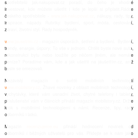
spotřebitelů jak-nakupovat.cz poradí, do čeho je vhodné
investovat, kde můžete ušetřit i kde je lepší si připlatit.Rádce
českého spotřebitele -
www.jak-nakupovat.cz
, nákupy, rady, tipy,
inspirace, nápady. Rubriky: bydlení, sport, móda, cestování,
zdraví, životní styl. Rady hospodyněk.
www.jausetrim.cz
- magazín úsporách, šetření a bydlení. Bydlení,
trendy, enargie, úspory: To vše v jednom. Chtěli byste nové auto,
rekonstrukci bytu nebo toužíte po něčem jiném, ale nemáte
peníze? Poradíme vám, kde a jak ušetřit na jáušetřím.cz, aniž
byste se omezovali.
Nezávislý magazín o světě mobilních technologií
www.mobilstory.cz
. Žhavé novinky z oblasti mobilních technologií,
vychytávky, které vám usnadní život, chytré telefony i tablety,
příslušenství vám v článcích přináší magazín mobilstory.cz. Držte
krok s mobilními technologiemi s námi. Recenze, tipy, rady
odborníků i laiků.
Magazín
recenzujeme.eu
přináší hodnocení novinek od
odborníků i běžných uživatelů pro vás. Přidejte se k nám jako