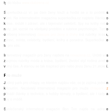
ty do klubu
www.clubzena.cz
Superkočka.cz ví, po čem ženy touží a hodlá se o to podělit s
vámi. Na internetovém magazínu superkočka.cz najdete články o
kráse, módě i zdraví, ale i tajemství celebrit, tipy na knihy nebo
rady, jak vyzrát na všelijaký problém v rubrice psychologie. Tento
oblíbený internetový
časopis pro ženy a dívky
má rubriky: krása,
zdraví, móda, celebrity, bydlení, knihy a poradna. Superkočka je
tu pro vás.
Internetový magazín pro ženy najdete na
novazena.cz
. Určitě vás
zaujmou rubriky móda a krása, bydlení, životní styl rodina anebo
volný čas. A stanou se tak inspirací pro nebo jinou ženu 21.století.
Pro muže
Jediný park pro chlapy, ve kterém najdou vše, co je zajímá jedním
kliknutím. Nezávislý internetový magazín pro muže
chlapark.cz
přináší články o technice, s hobby tématy, o bydlení, ale i rady a
tipy o módě.
Společenský internetový magazín Bon Ton najde na adrese