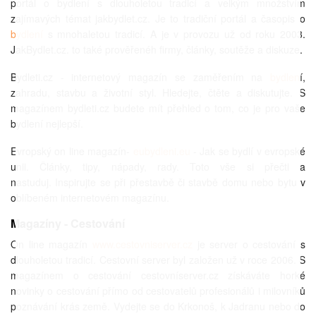
portál o bydlení s dlouholetou tradicí a velkým množstvím
zajímavých témat jakbydlet.cz. Je to tradiční portál a časopis o
bydlení
s mnohaletou tradicí. A je v provozu už od roku 2003.
JakBydlet.cz. to také prověřenéh firmy, články, soutěže a diskuze.
Bydleti.cz - internetový magazín se zaměřením na
bydlen
í,
zahradu, stavbu a životní styl. Hledejte, čtěte a diskutujte. S
magazínem bydleti.cz budete mít přehled o tom, co je pro vaše
bydlení nejlepší.
Evropský on line magazín-
eubydleni.eu
- Jak se bydlí v evropské
unii. Články, tipy, nápady, rady. Toto vše si přečti a
nastuduj. Inspirujte se při přestavbě či stavbě domu nebo bytu v
oblíbeném internetovém magazínu.
Magazíny - Cestování
On line magazín
www.cestovniserver.cz
je server o cestování s
dlouholetou tradicí. Cestovní server byl založen už v roce 2006. S
magazínem o cestování cestovníserver.cz získáváte horké
novinky o cestování přímo od cestovatelů profesionálů i milovníků
poznávání krás země. Vydejte se do Krkonoš, k Jadranu nebo do