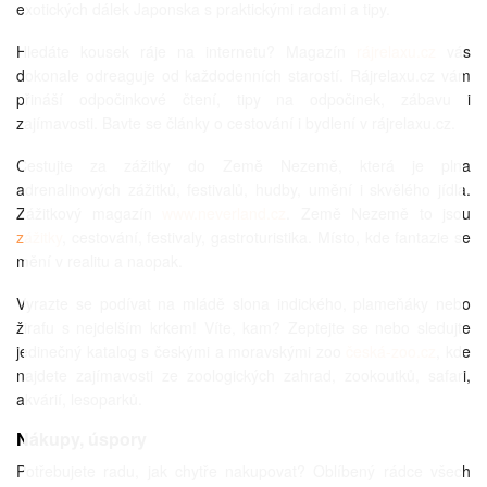
exotických dálek Japonska s praktickými radami a tipy.
Hledáte kousek ráje na internetu? Magazín
rájrelaxu.cz
vás
dokonale odreaguje od každodenních starostí. Rájrelaxu.cz vám
přináší odpočinkové čtení, tipy na odpočinek, zábavu i
zajímavosti. Bavte se články o cestování i bydlení v rájrelaxu.cz.
Cestujte za zážitky do Země Nezemě, která je plna
adrenalinových zážitků, festivalů, hudby, umění i skvělého jídla.
Zážitkový magazín
www.neverland.cz
. Země Nezemě to jsou
zážitky
, cestování, festivaly, gastroturistika. Místo, kde fantazie se
mění v realitu a naopak.
Vyrazte se podívat na mládě slona indického, plameňáky nebo
žirafu s nejdelším krkem! Víte, kam? Zeptejte se nebo sledujte
jedinečný katalog s českými a moravskými zoo
česká-zoo.cz
, kde
najdete zajímavosti ze zoologických zahrad, zookoutků, safari,
akvárií, lesoparků.
Nákupy, úspory
Potřebujete radu, jak chytře nakupovat? Oblíbený rádce všech