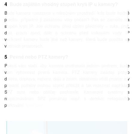
4. Bude zajištěn vhodný stupeň krytí IP u kamery?
Bude kamera nasazena v náročném prostředí, kde bude hodně
prachu, případně ji zasáhnou vlivy počasí? Pak se zaměřte na
stupeň krytí IP. Jde ochranu před cizími předměty – ruka, prst,
drát, prach apod, dále o ochranu před vniknutím vody. IP
venkovní kamery bude jiné než kamery, která bude použita ve
vnitřních prostorách.
5. Pevné nebo PTZ kamery?
Pokud vám stačí, aby kamera směřovala jedním směrem, bude
vám vyhovovat pevná kamera. PTZ kamery zvládají pohyb
doleva, doprava, nahoru, dolů a zoom, obsáhnou větší prostor a v
případě potřeby mohou objekt přiblížit a tak rozeznat například
SPZ auta nebo obličej pachatele. Kamerové systémy s
rozpoznáváním SPZ pomáhají např. s detekcí nelegálního
parkování.
Více zde