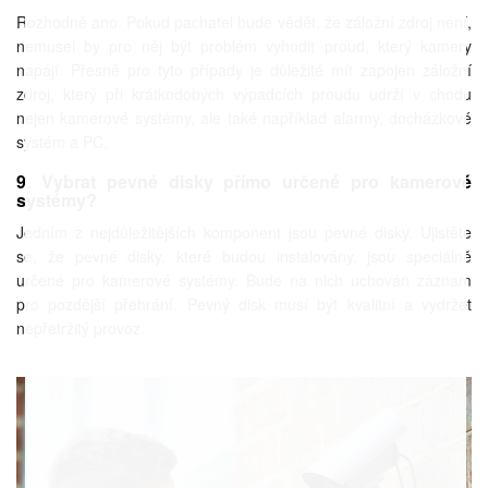
Rozhodně ano. Pokud pachatel bude vědět, že záložní zdroj není,
nemusel by pro něj být problém vyhodit proud, který kamery
napájí. Přesně pro tyto případy je důležité mít zapojen záložní
zdroj, který při krátkodobých výpadcích proudu udrží v chodu
nejen kamerové systémy, ale také například alarmy, docházkové
systém a PC.
9. Vybrat pevné disky přímo určené pro kamerové
systémy?
Jedním z nejdůležitějších komponent jsou pevné disky. Ujistěte
se, že pevné disky, které budou instalovány, jsou speciálně
určené pro kamerové systémy. Bude na nich uchován záznam
pro pozdější přehrání. Pevný disk musí být kvalitní a vydržet
nepřetržitý provoz.