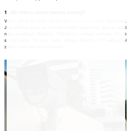
1. Jak velkou oblast kamery snímají?
Velice záleží na ploše, kterou má
kamerový systém
obsáhnout.
Jiná potřeba bude na kontrolu malého parkoviště, jiná na letišti
nebo ve velkých skladech. Důležitá je i velikost snímače. Čím je
snímač větší, tím více světla vstoupí dovnitř a tím větší úhel
záběru může kamera obsáhnout.