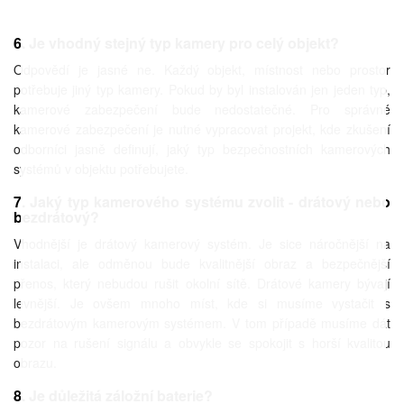
6. Je vhodný stejný typ kamery pro celý objekt?
Odpovědí je jasné ne. Každý objekt, místnost nebo prostor
potřebuje jiný typ kamery. Pokud by byl instalován jen jeden typ,
kamerové zabezpečení bude nedostatečné. Pro správné
kamerové zabezpečení je nutné vypracovat projekt, kde zkušení
odborníci jasně definují, jaký typ bezpečnostních kamerových
systémů v objektu potřebujete.
7. Jaký typ kamerového systému zvolit - drátový nebo
bezdrátový?
Vhodnější je drátový kamerový systém. Je sice náročnější na
instalaci, ale odměnou bude kvalitnější obraz a bezpečnější
přenos, který nebudou rušit okolní sítě. Drátové kamery bývají
levnější. Je ovšem mnoho míst, kde si musíme vystačit s
bezdrátovým kamerovým systémem. V tom případě musíme dát
pozor na rušení signálu a obvykle se spokojit s horší kvalitou
obrazu.
8. Je důležitá záložní baterie?