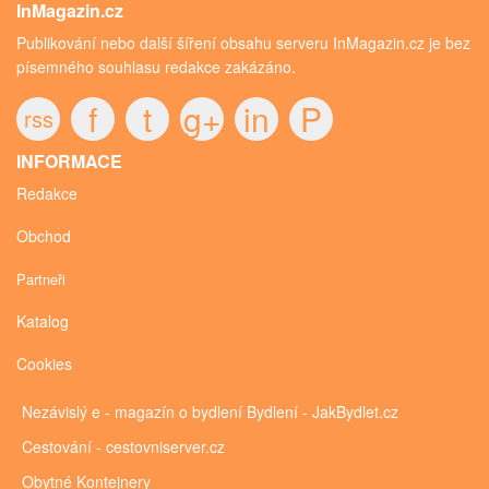
InMagazin.cz
Publikování nebo další šíření obsahu serveru InMagazin.cz je bez
písemného souhlasu redakce zakázáno.
f
t
g+
in
P
rss
INFORMACE
Redakce
Obchod
Partneři
Katalog
Cookies
Nezávislý e - magazín o bydlení
Bydlení - JakBydlet.cz
Cestování - cestovniserver.cz
Obytné
Kontejnery