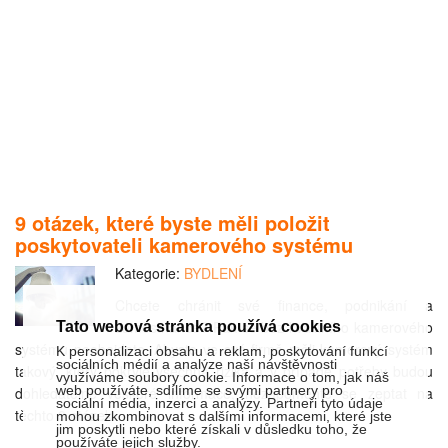
9 otázek, které byste měli položit
poskytovateli kamerového systému
Kategorie:
BYDLENÍ
Chcete chránit své finance, podnikání a
zaměstnance? Pak se bez kvalitního kamerového
Tato webová stránka používá cookies
systému neobejdete. Abyste ve své firmě měli kamerový systém
K personalizaci obsahu a reklam, poskytování funkcí
sociálních médií a analýze naší návštěvnosti
takový, který pokryje všechna rizika a v případě potřeby budou
využíváme soubory cookie. Informace o tom, jak náš
web používáte, sdílíme se svými partnery pro
dohledatelné veškeré informace, nezapomeňte se zeptat na
sociální média, inzerci a analýzy. Partneři tyto údaje
těchto 9 otázek.
mohou zkombinovat s dalšími informacemi, které jste
jim poskytli nebo které získali v důsledku toho, že
používáte jejich služby.