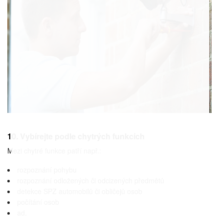
10. Vybírejte podle chytrých funkcích
Mezi chytré funkce patří např.:
rozpoznání pohybu
rozpoznání odložených či odcizených předmětů
detekce SPZ automobilů či obličejů osob
počítání osob
ad.