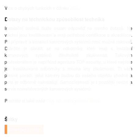
Více o chytrých funkcích v článku
ZDE
.
Dotazy na technickou způsobilost technika
Instalační technik bude muset odpověď na mnoho dotazů. Ne
všichni jsou kvalifikovaní a mají potřebné certifikace a akreditace.
Při přípravě a instalaci kamerových systémů není možné riskovat.
Důležité je obrátit se na odborníky, kteří mají s instalací
kamerových systémů dlouholeté zkušenosti. Takovým
profesionálem je například agentura TOP security, u které najdete
jen kvalifikované odborníky s mnoha lety zkušeností. Ti vám
přesně poradí, jaké kamery budou do vašeho objektu vhodné a
poté je odborně nainstalují. Samozřejmostí je i pozdější revize a
servis nainstalovaných kamerových systémů.
Přečtěte si také naše
Tipy pro zabezpečení domu
Štítky
kamerový systém