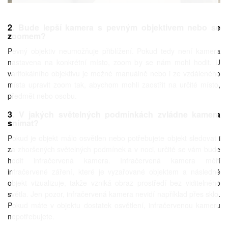
2. Bude lepší kamera s pevným objektivem nebo se
zoomem?
Pevný objektiv neumožňuje přiblížení. Pokud tedy není kamera
nastavena na konkrétní místo, zoom by se nám mohl hodit. U
varifokálního objektivu je možné manuálně nebo i ze vzdáleného
místa upravit zoom tak, abychom mohli zaostřit na určité místo,
předmět nebo osobu.
3. V jakých světelných podmínkách zvládne kamera
snímat?
Pokud je objekt málo osvětlen nebo potřebujete objekt sledovat i
za zhoršených světelných podmínek a v noci, určitě se vám bude
hodit infračervená kamera. Infračervená kamera měří
infračervené záření, které je vyzařované objektem a následně
objekt vizualizuje, takže vzniká obraz prostředí bez viditelného
světla. Jen pozor, infračervená kamera nevidí například přes sklo.
Pokud máte v objektu dostatek osvětlení, infračervenou kameru
nepotřebujete.