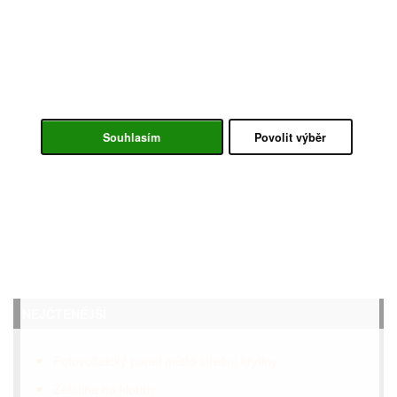
Souhlasím
Povolit výběr
NEJČTENĚJŠÍ
Fotovoltaický panel místo střešní krytiny
Želatina na klouby