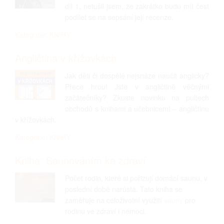
díl 1, netušil jsem, že zakrátko budu mít čest
podílet se na sepsání její recenze.
Kategorie: KNIHY
Angličtina v křížovkách
Jak děti či dospělé nejsnáze naučit anglicky?
Přece hrou! Jste v angličtině věčnými
začátečníky? Zkuste novinku na pultech
obchodů s knihami a učebnicemi – angličtinu
v křížovkách.
Kategorie: KNIHY
Kniha: Saunováním ke zdraví
Počet rodin, které si pořizují domácí saunu, v
poslední době narůstá. Tato kniha se
zaměřuje na celoživotní využití
sauny
pro
rodinu ve zdraví i nemoci.