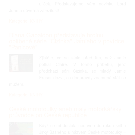
uliček. Představujeme vám novinku Lord
John a důvěrná záležitost!
Kategorie: KNIHY
Diana Gabaldon představuje hrdinu
oblíbené série "Cizinka" Jamieho v povídce
"Panicové"
Zjistěte, co se stalo před tím, než Jamie
potkal Claire. V tomto příběhu, jenž
předchází sérii Cizinka, se mladý Jamie
Fraser dozví, co doopravdy znamená stát se
mužem.
Kategorie: KNIHY
České mototoulky aneb malý motorkářský
průvodce po České republice
Když se mi dostala nedávno do rukou kniha
Jirky Bašného s názvem České mototoulky –