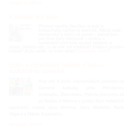
Kategorie: KNIHY
K porodu bez obav
Příchod nového človíčka na svět je
bezpochyby nádherný okamžik. Někdy však
těhotenství a blížící se porod – jakkoli jsou
pro život ženy přirozené – mohou v
nastávající mamince vyvolat nejistotu a
obavy. Dokážu vše, co se ode mě očekává? Zvládnu porodní
bolesti? Budu vědět, co mám dělat?
Kategorie: KNIHY
Užijte si pohádkový podzim s Velkou
audioknihou pohádek
Více než 8 hodin nejznámějších pohádek od
Červené karkulky přes Perníkovou
chaloupku, Zlatovlásku, Pyšnou princeznu až
po Krásku a Netvora v podání těch nejlepších
vypravěčů, včetně Jana Wericha, Dany Medřické, Karla
Högera a Miloše Kopeckého.
Kategorie: KNIHY