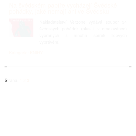
Na švédském papíře vycházejí Švédské
pohádky, jaké nemají ani ve Švédsku
Nakladatelství Verzone vydává soubor 34
švédských pohádek (plus 1 v omalovánce)
vybraných z mnoha sbírek lidových
vyprávění.
Kategorie: KNIHY
Strana:
1
2
3