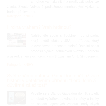
a mohou vám zkvalitnit a prodloužit radost ze
života. Zkuste Velkou 5 podloženou mnohaletými výzkumy,
budete překvapeni.
Kategorie: KNIHY
Hrdina vrahem? Vrah hrdinou?
Nahlédněte spolu s Toobinem do případu,
který rozdělil občany USA, do případu, který
je označován procesem století. Detailní popis
procesu bývalou fotbalovou hvězdou, hercem
a usvědčeným zločincem, k smrti úžasným O. J. Simpsonem.
Kategorie: KNIHY
Světoznámá autorka Gabaldon opět oživuje
historii v detektivním příběhu "Lord John a
důvěrná záležitost"
Vydejte se s Dianou Gabaldon do 18. století,
tentokrát vyšetřovat okolnosti vraždy a intriky
na pozadí tajemných zákoutí londýnských