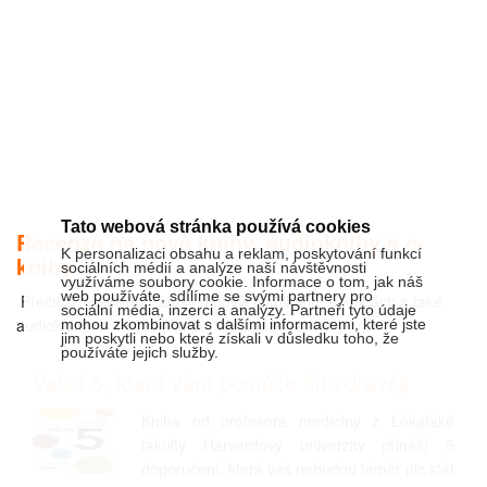
Tato webová stránka používá cookies
Recenze na nové knihy, audioknihy a e-
K personalizaci obsahu a reklam, poskytování funkcí
knihy
sociálních médií a analýze naší návštěvnosti
využíváme soubory cookie. Informace o tom, jak náš
web používáte, sdílíme se svými partnery pro
Přečti si recenze a články o nových knihách, e-knihách a také
sociální média, inzerci a analýzy. Partneři tyto údaje
audioknihách na českém portále inMagazin.cz.
mohou zkombinovat s dalšími informacemi, které jste
jim poskytli nebo které získali v důsledku toho, že
používáte jejich služby.
Velká 5, která vám pomůže žít zdravěji
Kniha od profesora medicíny z Lékařské
fakulty Harvardovy univerzity přináší 5
doporučení, která vás nebudou téměř nic stát