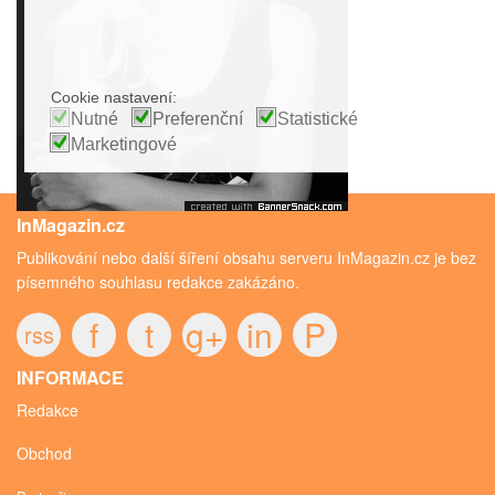
Cookie nastavení:
Nutné
Preferenční
Statistické
Marketingové
InMagazin.cz
Publikování nebo další šíření obsahu serveru InMagazin.cz je bez
písemného souhlasu redakce zakázáno.
f
t
g+
in
P
rss
INFORMACE
Redakce
Obchod