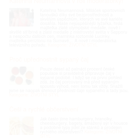
Kateřina Neumannová v roli moderátorky!
Kateřina Neumannová. Miláček sportovních
fanoušků díky své bezprostřednosti a
skvělým úspěchům, kterých ve své kariéře
dosáhla. Naše nejúspěšnější lyžařka, hrdá
majitelka zlaté olympijské medaile, nově i
skvělé stříbrné a zlaté medaile z mistrovství světa v Sapporu
a nespočtu dalších cen, maminka roztomilé Lucinky,
majitelka penzionu na Šumavě… A nově i moderátorka
televizního pořadu.
Kategorie: ŽIVOTNÍ STYL
Proč upřednostnit sypaný čaj
Pouze deset až patnáct procent české
populace si pravidelně připravuje čaj v
sypané podobě. I když se na první pohled
zdá, že čaj porcovaný má před sypaným
spoustu výhod, není tomu tak vždy. Snažili
jsme se naopak shrnout přednosti čaje sypaného a tady jsou.
Kategorie: ŽIVOTNÍ STYL
Češi a rychlé občerstvení
Jak často jíme hamburgery, hranolky,
cheesburgery, bagety, smažený sýr v housce
a podobné typy jídel ze stánků a prodejen
rychlého občerstvení?
Kategorie: ŽIVOTNÍ
STYL