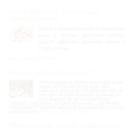
Osobní jídelníček – první krok ke
zdravému hubnutí
Zdravý a vyvážený jídelníček je bezpochyby,
spolu s vhodnou pohybovou aktivitou,
základní podmínkou úspěšného hubnutí s
trvalým efektem.
Kategorie: ŽIVOTNÍ STYL
Proč nezměnit svůj životní styl?
Tak tuto otázku si pokládá snad každý z nás.
Anebo ne? Čechům je prý spíše bližší
nadávat a stěžovat si, než radikálně řešit. Je
tedy opravdu lepší každý den opakovat, že
jsem unavený, že nic nemohu, že nic
nestíhám a nezvládám, a kdyby bylo bývalo…., tak by bylo
stokrát lépe??? Všechna rozhodnutí jsou pouze jen a jen na
nás samotných.
Kategorie: ŽIVOTNÍ STYL
Městská džungle v podání skládacích kol