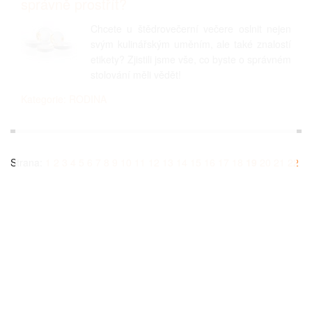
správně prostřít?
Chcete u štědrovečerní večere oslnit nejen
svým kulinářským uměním, ale také znalostí
etikety? Zjistili jsme vše, co byste o správném
stolování měli vědět!
Kategorie: RODINA
Strana:
1
2
3
4
5
6
7
8
9
10
11
12
13
14
15
16
17
18
19
20
21
22