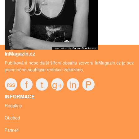
InMagazin.cz
Publikování nebo další šíření obsahu serveru InMagazin.cz je bez
písemného souhlasu redakce zakázáno.
f
t
g+
in
P
rss
INFORMACE
Redakce
Obchod
Partneři