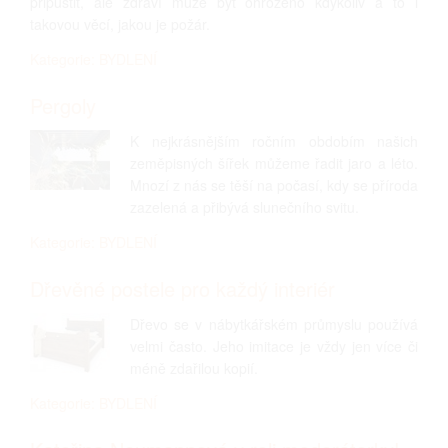
připustit, ale zdraví může být ohroženo kdykoliv a to i
takovou věcí, jakou je požár.
Kategorie: BYDLENÍ
Pergoly
K nejkrásnějším ročním obdobím našich
zeměpisných šířek můžeme řadit jaro a léto.
Mnozí z nás se těší na počasí, kdy se příroda
zazelená a přibývá slunečního svitu.
Kategorie: BYDLENÍ
Dřevěné postele pro každý interiér
Dřevo se v nábytkářském průmyslu používá
velmi často. Jeho imitace je vždy jen více či
méně zdařilou kopií.
Kategorie: BYDLENÍ