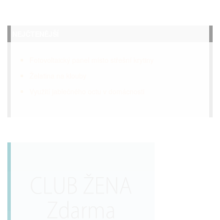
NEJČTENĚJŠÍ
Fotovoltaický panel místo střešní krytiny
Želatina na klouby
Využití jablečného octu v domácnosti