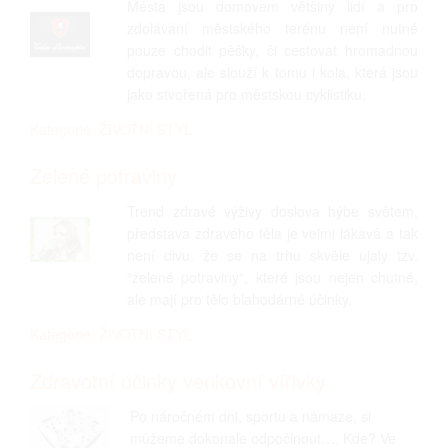
Města jsou domovem většiny lidí a pro
zdolávání městského terénu není nutné
pouze chodit pěšky, či cestovat hromadnou
dopravou, ale slouží k tomu i kola, která jsou
jako stvořená pro městskou cyklistiku.
Kategorie: ŽIVOTNÍ STYL
Zelené potraviny
Trend zdravé výživy doslova hýbe světem,
představa zdravého těla je velmi lákavá a tak
není divu, že se na trhu skvěle ujaly tzv.
“zelené potraviny“, které jsou nejen chutné,
ale mají pro tělo blahodárné účinky.
Kategorie: ŽIVOTNÍ STYL
Zdravotní účinky venkovní vířivky
Po náročném dni, sportu a námaze, si
můžeme dokonale odpočinout…. Kde? Ve