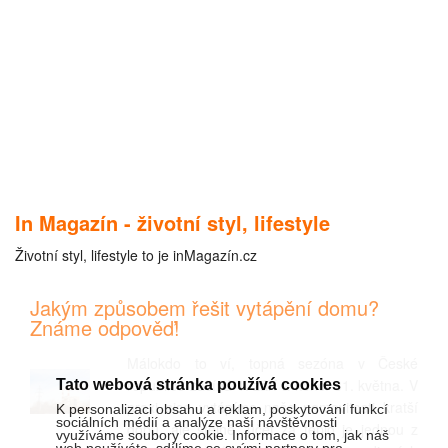
In Magazín - životní styl, lifestyle
Životní styl, lifestyle to je inMagazín.cz
Jakým způsobem řešit vytápění domu?
Známe odpověď!
Málokdo to ví, topná sezóna v České
republice začíná 1. září a končí 31. května. V
Tato webová stránka používá cookies
praxi sice vytápíme naše nemovitosti kratší
K personalizaci obsahu a reklam, poskytování funkcí
sociálních médií a analýze naší návštěvnosti
dobu, ale stejně, účet za teplo je jednou z
využíváme soubory cookie. Informace o tom, jak náš
web používáte, sdílíme se svými partnery pro