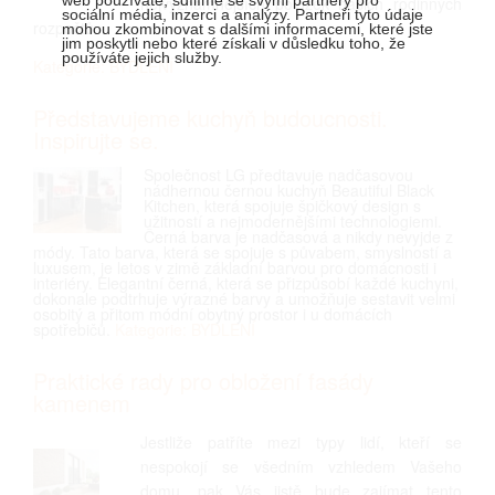
nejvýznamnějších položek našich rodinných
sociální média, inzerci a analýzy. Partneři tyto údaje
rozpočtů.
mohou zkombinovat s dalšími informacemi, které jste
jim poskytli nebo které získali v důsledku toho, že
používáte jejich služby.
Kategorie: BYDLENÍ
Představujeme kuchyň budoucnosti.
Inspirujte se.
Společnost LG předtavuje nadčasovou
nádhernou černou kuchyň Beautiful Black
Kitchen, která spojuje špičkový design s
užitností a nejmodernějšími technologiemi.
Černá barva je nadčasová a nikdy nevyjde z
módy. Tato barva, která se spojuje s půvabem, smyslností a
luxusem, je letos v zimě základní barvou pro domácnosti i
interiéry. Elegantní černá, která se přizpůsobí každé kuchyni,
dokonale podtrhuje výrazné barvy a umožňuje sestavit velmi
osobitý a přitom módní obytný prostor i u domácích
spotřebičů.
Kategorie: BYDLENÍ
Praktické rady pro obložení fasády
kamenem
Jestliže patříte mezi typy lidí, kteří se
nespokojí se všedním vzhledem Vašeho
domu, pak Vás jistě bude zajímat tento