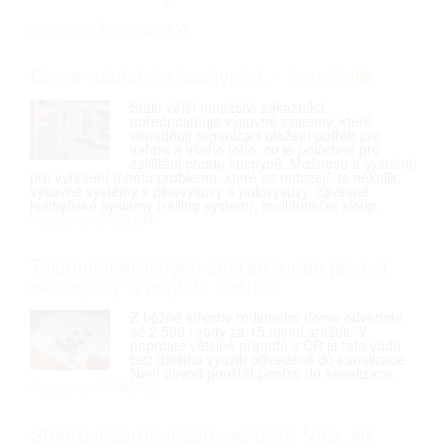
Kategorie: ŽIVOTNÍ STYL
Co se nabízí do kuchyně I. - A za kolik
Stále větší množství zákazníků
upřednostňuje výsuvné systémy, které
usnadňují organizaci uložení potřeb pro
vaření a všeho toho, co je potřebné pro
zajištění chodu kuchyně. Možností a systémů
pro vyřešení tohoto problému, které se nabízejí, je několik:
výsuvné systémy s plnovýsuvy a polovýsuvy, závěsné
kuchyňské systémy (railing systém), multifunkční sloup.
Kategorie: BYDLENÍ
Tajemství krásných zahrad a neb jak být
ekologický a neplatit deštné.
Z běžné střechy rodinného domu odvedete
až 2 500 l vody za 15 minut srážek. V
naprosté většině případů v ČR je tato voda
bez dalšího využití odvedená do kanalizace.
Není důvod pouštět peníze do kanalizace.
Kategorie: FINANCE
Štědrovečerní večeře se blíží: Víte, jak