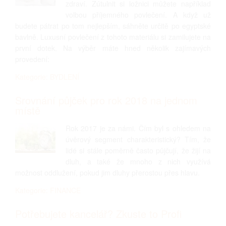
zdraví. Zútulnit si ložnici můžete například
volbou příjemného povlečení. A když už
budete pátrat po tom nejlepším, sáhněte určitě po egyptské
bavlně. Luxusní povlečení z tohoto materiálu si zamilujete na
první dotek. Na výběr máte hned několik zajímavých
provedení:
Kategorie: BYDLENÍ
Srovnání půjček pro rok 2018 na jednom
místě
Rok 2017 je za námi. Čím byl s ohledem na
úvěrový segment charakteristický? Tím, že
lidé si stále poměrně často půjčují, že žijí na
dluh, a také že mnoho z nich využívá
možnost oddlužení, pokud jim dluhy přerostou přes hlavu.
Kategorie: FINANCE
Potřebujete kancelář? Zkuste to Profi