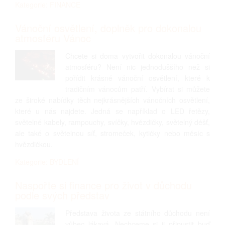
Kategorie: FINANCE
Vánoční osvětlení, doplněk pro dokonalou
atmosféru Vánoc
Chcete si doma vytvořit dokonalou vánoční
atmosféru? Není nic jednoduššího než si
pořídit krásné vánoční osvětlení, které k
tradičním vánocům patří. Vybírat si můžete
ze široké nabídky těch nejkrásnějších vánočních osvětlení,
které u nás najdete. Jedná se například o LED řetězy,
světelné kabely, rampouchy, svíčky, hvězdičky, světelný déšť,
ale také o světelnou síť, stromeček, kytičky nebo měsíc s
hvězdičkou.
Kategorie: BYDLENÍ
Naspořte si finance pro život v důchodu
podle svých představ
Představa života ze státního důchodu není
vůbec lákavá. Nechceme si ji připustit buď