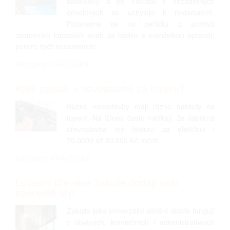
spokojený a po návratu z nezdařených
dovolených se uchyluje k reklamacím.
Podívejme se na perličky z archivů
cestovních kanceláří aneb za hádku s manželkou opravdu
peníze zpět nedostanete.
Kategorie: CESTOVÁNÍ
Kolik zaplatí v novostavbě za topení?
Různé novostavby mají různé náklady na
topení. Na IDnes často naříkají, že úsporná
dřevostavba mý fakturu za elektřinu i
70.0000 až 80.000 Kč ročně.
Kategorie: PRAKTICKÉ
Luxusní dřevěné žaluzie dodají vaší
kanceláři styl
Žaluzie jako univerzální stínění dobře fungují
v obytných, komerčních i administrativních