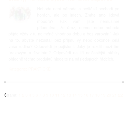
Nehoda není náhoda a neštěstí nechodí po
horách, ale po lidech. Znáte tato lidová
moudra? Pak vám jistě nemusíme
připomínat, že úraz, nemoc nebo nehoda
přijde vždy v tu nejméně vhodnou dobu a bez varování. Jak
na to, abyste nezůstali bez příjmu vy nebo dokonce celá
vaše rodina? Odpovědí je pojištění. Jaký je rozdíl mezi tím
úrazovým a životním? Odpovědi na tři nejčastější otázky
ohledně těchto produktů hledejte na následujících řádcích.
Kategorie: PRAKTICKÉ
Strana:
1
2
3
4
5
6
7
8
9
10
11
12
13
14
15
16
17
18
19
20
21
22