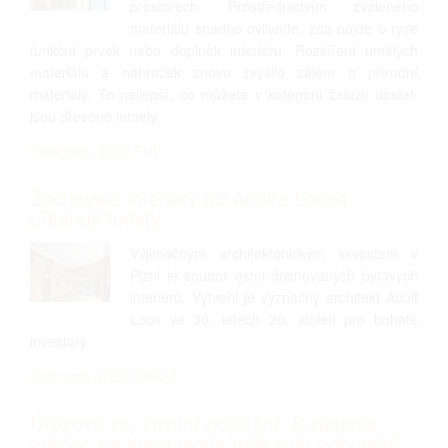
prostorech. Prostřednictvím zvoleného
materiálu snadno ovlivníte, zda půjde o ryze
funkční prvek nebo doplněk interiéru. Rozšíření umělých
materiálů a náhražek znovu zvýšilo zájem o přírodní
materiály. To nejlepší, co můžete v kategorii žaluzií dostat,
jsou dřevěné lamely.
Kategorie: BYDLENÍ
Zachovalé interiéry od Adolfa Loose
přitahují turisty
Výjimečným architektonickým skvostem v
Plzni je soubor osmi dochovaných bytových
interiérů. Vytvořil je význačný architekt Adolf
Loos ve 30. letech 20. století pro bohaté
investory.
Kategorie: CESTOVÁNÍ
Úrazové vs. životní pojištění: 3 zásadní
otázky, na které byste měli znát odpověď