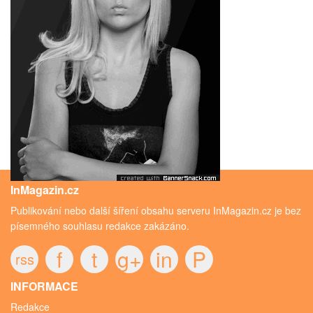
InMagazin.cz
Publikování nebo další šíření obsahu serveru InMagazin.cz je bez
písemného souhlasu redakce zakázáno.
f
t
g+
in
P
rss
INFORMACE
Redakce