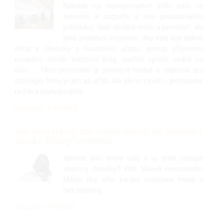
Náklady na reprezentativní sídlo patří ve
firemním k rozpočtu k těm podstatnějším
položkám. Najít vhodné místo s kanceláří, ale
také zasedací místností, aby bylo kde jednat
třeba s úředníky z finančního úřadu, sehnat příjemnou
recepční, zařídit telefonní linky, nechat vyrobit ceduli na
dům…. Těch povinností je poměrně hodně a zejména pro
začínající firmu je jich až příliš. Ale jde to i jinak – jednoduše,
rychle a profesionálně.
Kategorie: FINANCE
Vánoční dárky pro celou rodinu na poslední
chvíli? Žádný problém!
Vánoce jsou skoro tady a vy ještě nemáte
všechny dárečky? Klid, hlavně nepanikařte.
Máme tipy, díky kterým zvládnete hravě a
bez námahy.
Kategorie: RODINA