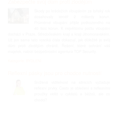
Zabezpečte svůj dům proti zlodějům
Škody po krádežích vloupáním za loňský rok
dosahovaly téměř 2 miliardy korun.
Průměrné vloupání přijde poškozeného na
40 tisíc korun. K největšímu počtu vloupání
dochází v Praze, Středočeském kraji a kraji Jihomoravském.
Už jen sama tato vysoká čísla dokazují, jak důležité je svůj
dům proti zlodějům chránit. Řešení, které ochrání váš
majetek, nabízí bezpečnostní agentura TOP Security.
Kategorie: BYDLENÍ
Reflexní pásky jsou pro chodce nutností
Snížená viditelnost na silnicích vyžaduje
reflexní prvky. Často je oblečení s reflexními
proužky vidět u cyklistů a běžců, ale co
chodci?