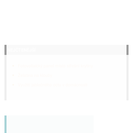
NEJČTENĚJŠÍ
Fotovoltaický panel místo střešní krytiny
Želatina na klouby
Využití jablečného octu v domácnosti