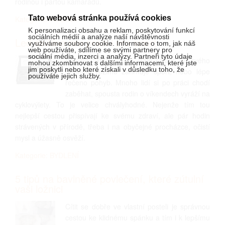
rodinou i partou kamarádů.
Tato webová stránka používá cookies
Kategorie: RODINA
K personalizaci obsahu a reklam, poskytování funkcí
sociálních médií a analýze naší návštěvnosti
Led svítilna pro práci i pro sport
využíváme soubory cookie. Informace o tom, jak náš
web používáte, sdílíme se svými partnery pro
sociální média, inzerci a analýzy. Partneři tyto údaje
Většina aktivních lidí stále častěji do svého
mohou zkombinovat s dalšími informacemi, které jste
jim poskytli nebo které získali v důsledku toho, že
denního režimu zahrnuje sport, nebo lépe
používáte jejich služby.
řečeno pohyb. Mnoho lidí si po práci chodí
zaběhat, spousta rodin o víkendech vyráží na
cyklovýlety. To je velice chvályhodné. Nejenže tím tou
nejlepší cestou přispívají ke svému zdraví, ale pár hodin
strávených v přírodě, třeba i na obyčejné procházce, očistí
mysl a úžasně osvěží.
Kategorie: BYDLENÍ
5 tipů na bavlněné povlečení, které zútulní
vaši ložnici
Cítit se dobře ve vlastní posteli je správnou
cestou ke klidnému spánku a tím i k lepšímu