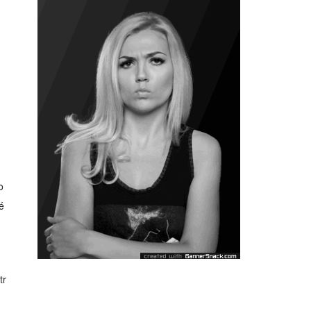
o
é
tr