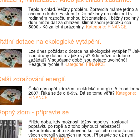
Teplo a chlad. Věčný problém. Zpravidla máme jedno a
chceme druhé. Faktem je, že náklady na chlazení i v
rodinném rozpočtu mohou být znatelné. I běžný rodinný
dům může dát za chlazení klimatizační jednotku cca
5000,- Kč za letní prázdniny.
Kategorie: FINANCE
tátní dotace na ekologické vytápění.
Lze dnes požádat o dotace na ekologické vytápění? Jak
jsou druhy dotací a v jaké výši? Kdo může o dotace
zažádat? V současné době jsou dotace uvolněné!
Reagujte rychle!!!
Kategorie: FINANCE
alší zdražování energií.
Čeká nás opět zdražení elektrické energie. A to od ledn
2007. Říká se že o 8-9%. Dá se tomu věřit?
Kategorie:
FINANCE
opný zlom - připravte se
Přijde doba, kdy možnosti těžby nepokryjí rostoucí
poptávku po ropě a z toho plynoucí nebezpečí
nekontrolovaného skokového kolísajícího nárůstu cen
všech energií vázaných na ropu. Připravte se už nyní.
Kategorie: FINANCE