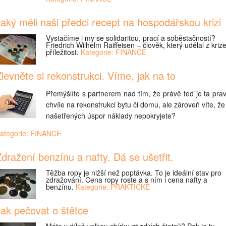
aký měli naši předci recept na hospodářskou krizi
Vystačíme i my se solidaritou, prací a soběstačností?
Friedrich Wilhelm Raiffeisen – člověk, který udělal z kriz
příležitost.
Kategorie: FINANCE
levněte si rekonstrukci. Víme, jak na to
Přemýšlíte s partnerem nad tím, že právě teď je ta pra
chvíle na rekonstrukci bytu či domu, ale zároveň víte, že
našetřených úspor náklady nepokryjete?
ategorie: FINANCE
dražení benzínu a nafty. Dá se ušetřit.
Těžba ropy je nižší než poptávka. To je ideální stav pro
zdražování. Cena ropy roste a s ním i cena nafty a
benzínu.
Kategorie: PRAKTICKÉ
ak pečovat o štětce