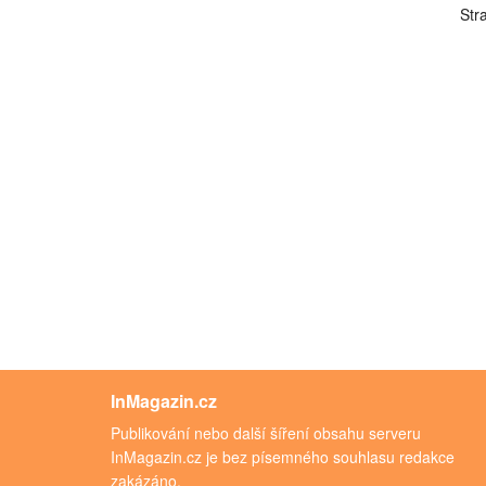
Str
InMagazin.cz
Publikování nebo další šíření obsahu serveru
InMagazin.cz je bez písemného souhlasu redakce
zakázáno.