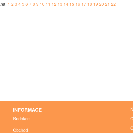
ana:
1
2
3
4
5
6
7
8
9
10
11
12
13
14
15
16
17
18
19
20
21
22
N
INFORMACE
Redakce
C
O
Obchod