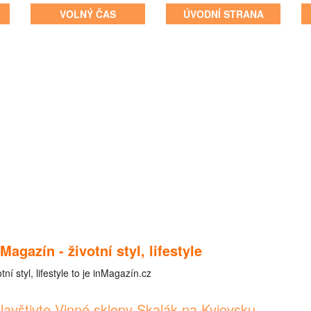
VOLNÝ ČAS
ÚVODNÍ STRANA
 Magazín - životní styl, lifestyle
tní styl, lifestyle to je inMagazín.cz
avštivte Vinné sklepy Skalák na Kyjovsku