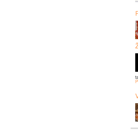
t
P
V