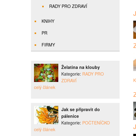
RADY PRO ZDRAVÍ
J
KNIHY
PR
Z
FIRMY
Želatina na klouby
Kategorie:
RADY PRO
K
ZDRAVÍ
celý článek
Z
Jak se připravit do
pálenice
Kategorie:
POČTENÍČKO
J
celý článek