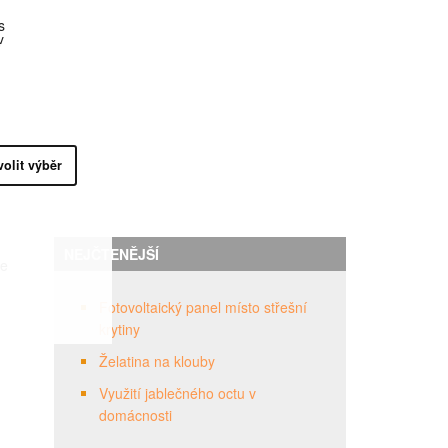
s
y
volit výběr
NEJČTENĚJŠÍ
se
Fotovoltaický panel místo střešní
krytiny
Želatina na klouby
Využití jablečného octu v
domácnosti