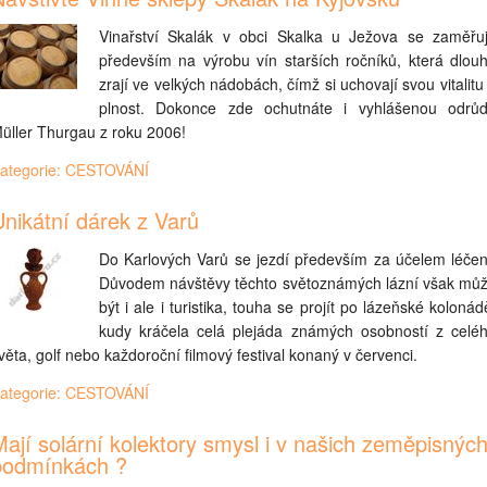
Vinařství Skalák v obci Skalka u Ježova se zaměřu
především na výrobu vín starších ročníků, která dlou
zrají ve velkých nádobách, čímž si uchovají svou vitalitu
plnost. Dokonce zde ochutnáte i vyhlášenou odrů
üller Thurgau z roku 2006!
ategorie: CESTOVÁNÍ
nikátní dárek z Varů
Do Karlových Varů se jezdí především za účelem léčen
Důvodem návštěvy těchto světoznámých lázní však mů
být i ale i turistika, touha se projít po lázeňské kolonád
kudy kráčela celá plejáda známých osobností z celé
věta, golf nebo každoroční filmový festival konaný v červenci.
ategorie: CESTOVÁNÍ
ají solární kolektory smysl i v našich zeměpisnýc
podmínkách ?