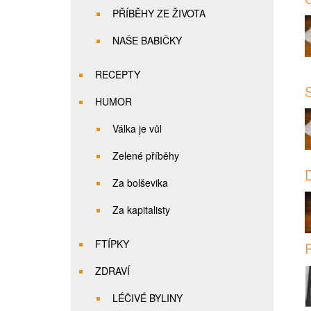
PŘÍBĚHY ZE ŽIVOTA
NAŠE BABIČKY
RECEPTY
S
HUMOR
Válka je vůl
Zelené příběhy
D
Za bolševika
Za kapitalisty
FTÍPKY
R
ZDRAVÍ
LÉČIVÉ BYLINY