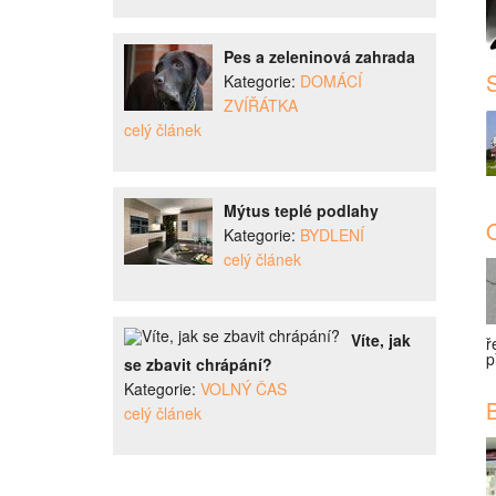
Pes a zeleninová zahrada
Kategorie:
DOMÁCÍ
ZVÍŘÁTKA
celý článek
Mýtus teplé podlahy
O
Kategorie:
BYDLENÍ
celý článek
Víte, jak
ř
p
se zbavit chrápání?
Kategorie:
VOLNÝ ČAS
B
celý článek