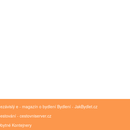
ezávislý e - magazín o bydlení
Bydlení - JakBydlet.cz
estování - cestovniserver.cz
bytné
Kontejnery