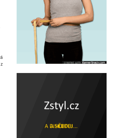
e
vá
 z