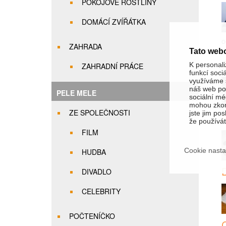
POKOJOVÉ ROSTLINY
DOMÁCÍ ZVÍŘÁTKA
o
ZAHRADA
Tato web
J
K personali
ZAHRADNÍ PRÁCE
funkcí soci
využíváme s
náš web pou
PELE MELE
sociální méd
mohou zkom
ZE SPOLEČNOSTI
jste jim pos
R
že používáte
FILM
Cookie nasta
HUDBA
DIVADLO
CELEBRITY
POČTENÍČKO
C