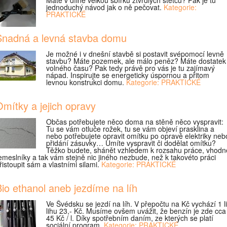
Máte v dílně velkou sbírku ztvrdlých štetců? Pak je tu
jednoduchý návod jak o ně pečovat.
Kategorie:
PRAKTICKÉ
Snadná a levná stavba domu
Je možné i v dnešní stavbě si postavit svépomocí levně
stavbu? Máte pozemek, ale málo peněz? Máte dostatek
volného času? Pak tedy právě pro vás je tu zajímavý
nápad. Inspirujte se energeticky úspornou a přitom
levnou konstrukci domu.
Kategorie: PRAKTICKÉ
mítky a jejich opravy
Občas potřebujete něco doma na stěně něco vyspravit:
Tu se vám otluče rožek, tu se vám objeví prasklina a
nebo potřebujete opravit omítku po opravě elektriky neb
přidání zásuvky… Umíte vyspravit či dodělat omítku?
Těžko budete, shánět vzhledem k rozsahu práce, vhodn
emeslníky a tak vám stejně nic jiného nezbude, než k takovéto práci
řistoupit sám a vlastními silami.
Kategorie: PRAKTICKÉ
io ethanol aneb jezdíme na líh
Ve Švédsku se jezdí na líh. V přepočtu na Kč vychází 1 li
lihu 23,- Kč. Musíme ovšem uvážit, že benzín je zde cca
45 Kč / l. Díky spotřebním daním, ze kterých se platí
sociální program.
Kategorie: PRAKTICKÉ