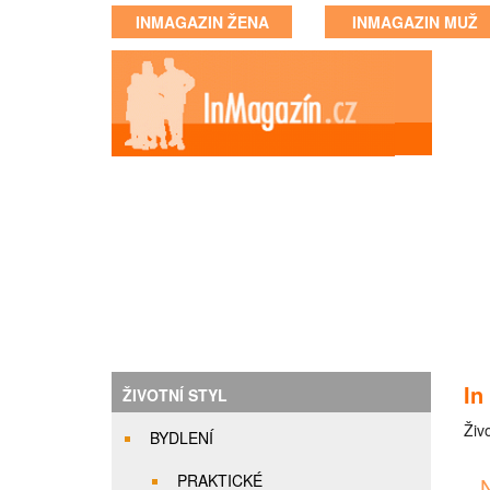
INMAGAZIN ŽENA
INMAGAZIN MUŽ
In
ŽIVOTNÍ STYL
Živo
BYDLENÍ
PRAKTICKÉ
N