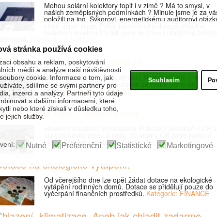
Mohou solární kolektory topit i v zimě ? Má to smysl, v
našich zeměpisných podmínkách ? Minule jsme je za vá
položili na ing. Sýkorovi, energetickému auditorovi otázk
stran úspor tepla. Přišlo nám mnoho dotazů ohledně
solárních kolektorů a tak jsme se znovu obrátil na tohoto
dborníka.
Kategorie: FINANCE
ová stránka používá cookies
ak reagovat na zdražení plynu IV.
zaci obsahu a reklam, poskytování
álních médií a analýze naší návštěvnosti
Rusko ( Gazprom) s Ukrajinou ( Naftohaz) loni v létě
oubory cookie. Informace o tom, jak
Souhlasím
Po
prodloužilo smlouvu o dodávce zemního plynu do roku
žíváte, sdílíme se svými partnery pro
2009.
Kategorie: FINANCE
ia, inzerci a analýzy. Partneři tyto údaje
binovat s dalšími informacemi, které
kytli nebo které získali v důsledku toho,
uský plyn a ropa? Nejistota trvá
 jejich služby.
Hlavním tématem při nedávné Putinově návštěvě v ČR 
staly dodávky plynu a ropy. Ze strany ČR zase zvýšení
vývozu českého zboží do Ruska.
Kategorie: FINANCE
vení:
Nutné
Preferenční
Statistické
Marketingové
Dotace na ekologické vytápění.
Od včerejšího dne lze opět žádat dotace na ekologické
vytápění rodinných domů. Dotace se přidělují pouze do
vyčerpání finančních prostředků.
Kategorie: FINANCE
hlazení, klimatizace. Aneb jak chladit zadarmo.