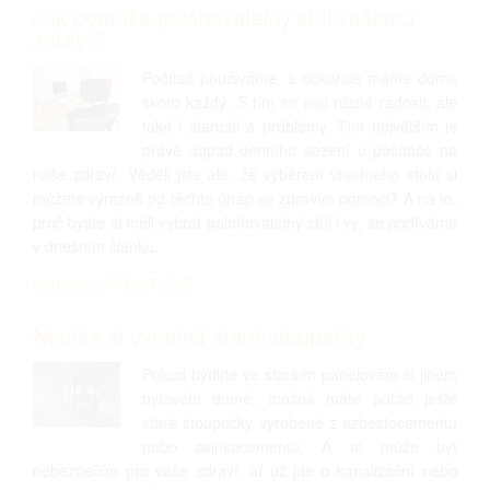
Jak pomůže polohovatelný stůl vašemu
zdraví?
Počítač používáme, a dokonce máme doma
skoro každý. S tím se pojí různé radosti, ale
také i starosti a problémy. Tím největším je
právě dopad denního sezení u počítače na
naše zdraví. Věděli jste ale, že výběrem vhodného stolu si
můžete výrazně od těchto útrap se zdravím pomoci? A na to,
proč byste si měli vybrat polohovatelný stůl i vy, se podíváme
v dnešním článku.
Kategorie: PRAKTICKÉ
Nechte si vyměnit staré stoupačky
Pokud bydlíte ve starším panelovém či jiném
bytovém domě, možná máte pořád ještě
staré stoupačky vyrobené z azbestocementu
nebo osinkocementu. A to může být
nebezpečím pro vaše zdraví, ať už jde o kanalizační nebo