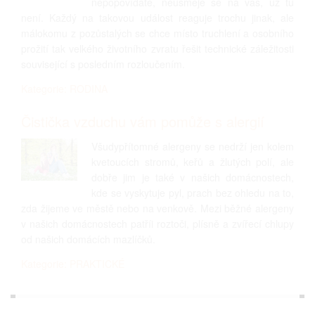
nepopovídáte, neusměje se na vás, už tu
není. Každý na takovou událost reaguje trochu jinak, ale
málokomu z pozůstalých se chce místo truchlení a osobního
prožití tak velkého životního zvratu řešit technické záležitosti
související s posledním rozloučením.
Kategorie: RODINA
Čistička vzduchu vám pomůže s alergií
Všudypřítomné alergeny se nedrží jen kolem
kvetoucích stromů, keřů a žlutých polí, ale
dobře jim je také v našich domácnostech,
kde se vyskytuje pyl, prach bez ohledu na to,
zda žijeme ve městě nebo na venkově. Mezi běžné alergeny
v našich domácnostech patříi roztoči, plísně a zvířecí chlupy
od našich domácích mazlíčků.
Kategorie: PRAKTICKÉ