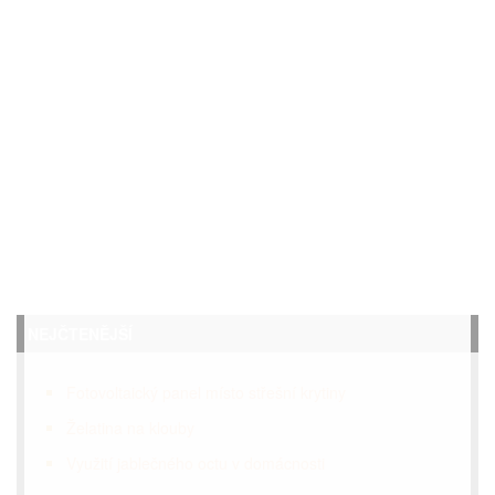
NEJČTENĚJŠÍ
Fotovoltaický panel místo střešní krytiny
Želatina na klouby
Využití jablečného octu v domácnosti