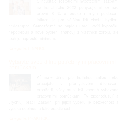
S neustále rostoucími hypotečními sazbami
na konci roku 2022 pohybujícími se nad
úrovní 6 % a pouze mírným poklesem
inflace, je pro většinu lidí vlastní bydlení
nedostupné. Samozřejmě se najdou i tací, kteří hypotéku
nepotřebují a nové bydlení financují z vlastních zdrojů, ale
těch je naprosté minimum.
Kategorie: FINANCE
Vybavte svou dílnu potřebnými pracovními
pomůckami
Ať máte dílnu pro kutilskou zálibu nebo
pracujete v průmyslovém dílenském
prostředí, vždy musí být vhodně vybaveno
pracovními pomůckami. Ty zjednodušují a
urychlují práci. Zásadní při jejich výběru je bezpečnost a
vysoká odolnost a také praktičnost.
Kategorie: PRAKTICKÉ