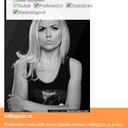
Cookie nastavení:
Nutné
Preferenční
Statistické
Marketingové
InMagazin.cz
Publikování nebo další šíření obsahu serveru InMagazin.cz je bez