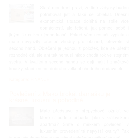
Stará moudrost praví, že lidé vždycky budou
potřebovat jíst a také se oblékat. Dnešní
ekonomická situace doléhá na stále více
domácností, ale řešení, jak pomoci sobě i
jiným, je celkem jednoduché. Pokud vám nestačí výplata a
máte nevyužitý prostor vhodný pro obchod, otevřete si
second hand. Oblečení je jednou z položek, kde se ušetřit
rozhodně dá, ale ani tak nemusí nikdo chodit rok ve stejném
svetru. V kvalitním second handu se dají najít i značkové
kousky, stačí jen mít dobrého velkoobchodního dodavatele.
Kategorie: FINANCE
Povlečení z Mako brokát damašku je
krásné, luxusní a pohodlné
Máte představu o přepychové ložnici, ve
které si budete připadat jako v královském
apartmá? Sníte o měkkém povlečení v
luxusním provedení té nejvyšší kvality? Pak
je pro vás damaškové povlečení splněním veškerých snů.