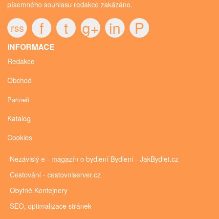
písemného souhlasu redakce zakázáno.
f
t
g+
in
P
rss
INFORMACE
Redakce
Obchod
Partneři
Katalog
Cookies
Nezávislý e - magazín o bydlení
Bydlení - JakBydlet.cz
Cestování - cestovniserver.cz
Obytné
Kontejnery
SEO, optimalizace stránek