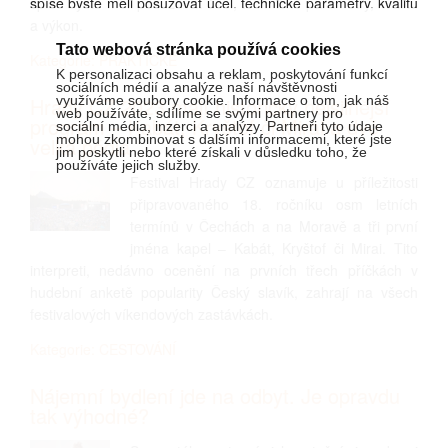
spíše byste měli posuzovat účel, technické parametry, kvalitu
a výkon.
Tato webová stránka používá cookies
Kategorie: PRAKTICKÉ
K personalizaci obsahu a reklam, poskytování funkcí
sociálních médií a analýze naší návštěvnosti
využíváme soubory cookie. Informace o tom, jak náš
Hrady CZ 2023 mají historicky nejsilnější
web používáte, sdílíme se svými partnery pro
program – Kabát, Kryštof či Mirai a dvě
sociální média, inzerci a analýzy. Partneři tyto údaje
mohou zkombinovat s dalšími informacemi, které jste
velká pódia
jim poskytli nebo které získali v důsledku toho, že
používáte jejich služby.
Festival Hrady CZ oznamuje u příležitosti
připravovaného 18. ročníku osm letních
termínů v Čechách a na Moravě a tři první
jména kapel – Kabát, Kryštof či Mirai. Tito
interpreti, nedávno ocenění na prvních třech příčkách v
hudební anketě popularity Český slavík, zahrají na všech
festivalových víkendových zastávkách.
Kategorie: CESTOVÁNÍ
Nájemní bydlení jde na odbyt. Je opravdu
tak výhodné?