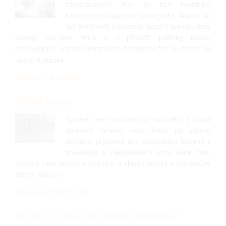
zaměstnance? Pak se bez kvalitního
kamerového systému neobejdete. Abyste ve
své firmě měli kamerový systém takový, který
pokryje všechna rizika a v případě potřeby budou
dohledatelné veškeré informace, nezapomeňte se zeptat na
těchto 9 otázek.
Kategorie: BYDLENÍ
Vrtání studní
Vysoké ceny vodného a stočného i různá
omezení čerpání vody třeba na zálivku
zahrady, případně pro napouštění bazénů v
souvislosti s nedostatkem vody vede řadu
majitelů nemovitostí k úvahám o vlastní studni s dostatečně
silným zdrojem.
Kategorie: PRAKTICKÉ
Co vzít v potaz při výběru rovnátek?